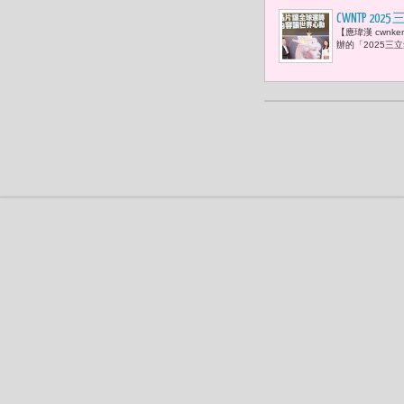
CWNTP
【應瑋漢 cwn
內容創新到治
辦的「2025三