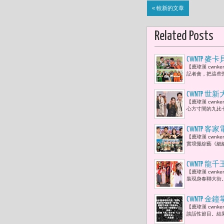
« 較新的文章
Related Posts
CWNTP
【應瑋漢 cwn
「三代同堂
記者會，把這些荒
CWNTP 
【應瑋漢 cwn
1. 采子
心方寸間的九比
待有刮鬍刀
CWNTP 
【應瑋漢 cwn
優賢，以及
實境慢綜藝《細
裏的路。」
CWNTP
【應瑋漢 cwn
楊哲與陳淑
裝現身春聯大街
CWNTP
【應瑋漢 cwn
財危機
談話性節目。結