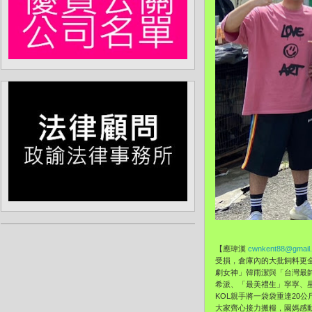
【應瑋漢
cwnkent88@gmail
受損，倉庫內的大批飼料更
劇女神」韓雨潔與「台灣最
希派、「最美禮生」寧寧、
KOL親手將一袋袋重達20
大家齊心接力搬糧，園媽感