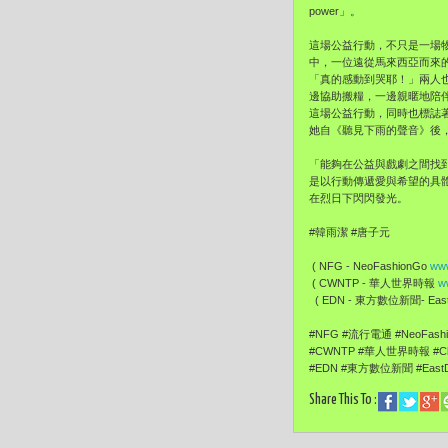
power」。
這場公益行動，不只是一場
中，一位遠從馬來西亞而來
「真的感動到哭耶！」兩人
邊協助搬糧，一邊親暱地陪
這場公益行動，同時也標誌
她自《聽見下雨的聲音》後
「能夠在公益與戲劇之間找
是以行動傳遞愛與希望的具
在烈日下閃閃發光。
#韓雨潔 #唐子元
( NFG - NeoFashionGo
www
( CWNTP - 華人世界時報
w
( EDN - 東方數位新聞- EastD
#NFG #流行電通 #NeoFas
#CWNTP #華人世界時報 #Ch
#EDN #東方數位新聞 #EastD
Share This To :