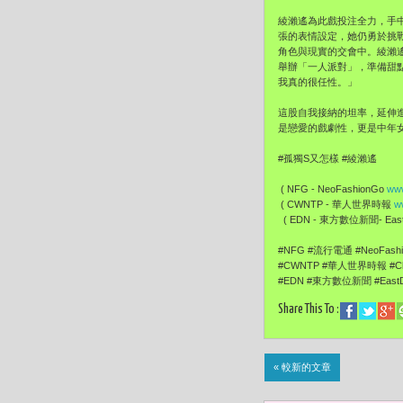
綾瀨遙為此戲投注全力，手
張的表情設定，她仍勇於挑
角色與現實的交會中。綾瀨
舉辦「一人派對」，準備甜
我真的很任性。」
這股自我接納的坦率，延伸
是戀愛的戲劇性，更是中年
#孤獨S又怎樣 #綾瀨遙
( NFG - NeoFashionGo
www
( CWNTP - 華人世界時報
w
( EDN - 東方數位新聞- EastD
#NFG #流行電通 #NeoFas
#CWNTP #華人世界時報 #Ch
#EDN #東方數位新聞 #EastD
Share This To :
« 較新的文章