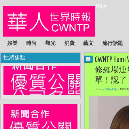
18px
娛樂
時尚
觀光
消費
藝文
流行話題
性感焦點
CWNTP 
修羅場連
單！認了
Home
»
2綜藝戲劇
»
CWN