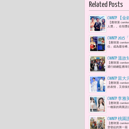
Related Posts
CWNTP
【應瑋漢 cwn
勤：「她很
人獎」。在領獎
蕾以新人之
員。」
CWNTP
【應瑋漢 cwn
AI最難的
任」成為最珍稀、
測我們的行
CWNTP 
【應瑋漢 cwnk
及應瑋漢共
通行銷總監應瑋漢
CWNTP
【應瑋漢 cwn
的表情，又得保
CWNTP
【應瑋漢 cwn
數，而是透
一種新的商業語
CWNTP
【應瑋漢 cwn
驅車競技並
堡發起的第一屆