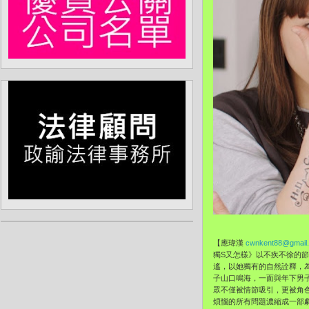
【應瑋漢
cwnkent88@gmail
獨S又怎樣》以不疾不徐的
遙，以她獨有的自然詮釋，
子山口鳴海，一面與年下男
眾不僅被情節吸引，更被角
煩惱的所有問題濃縮成一部