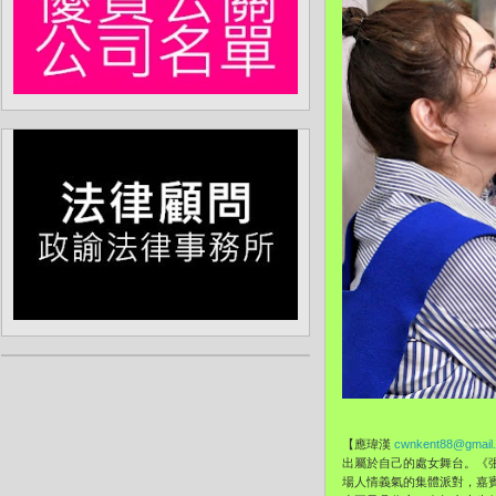
【應瑋漢
cwnkent88@gmail
出屬於自己的處女舞台。《張
場人情義氣的集體派對，嘉