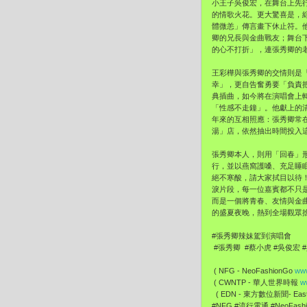
小王子吳俊宏，在舞台上先
的情歌火花。更大驚喜是，
體微恙」傳言畫下休止符。
卿的兄長與金曲戰友；舞台
的心不打折」，連張秀卿的
王彩樺與張秀卿的交情則是
幸」，更自告奮勇要「負責
典插曲，如今將在演唱會上
「性感不走鐘」。他獻上的
年來的互相照應：張秀卿常
湯」店，依然抽出時間投入
張秀卿本人，則用「回春」
行，並以燕窩護嗓、充足睡
絕不寒酸，請大家拭目以待
淚片段，每一位嘉賓都不只是
而是一個將青春、友情與金曲
的盛夏夜晚，熱到全場觀眾
#張秀卿辣妹駕到演唱會
#張秀卿 #蔡小虎 #吳俊宏 
( NFG - NeoFashionGo
www
( CWNTP - 華人世界時報
w
( EDN - 東方數位新聞- EastD
#NFG #流行電通 #NeoFas