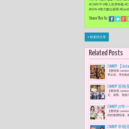
#CWNTP #華人世界時報 #Ch
#EDN #東方數位新聞 #East
Share This To :
« 較新的文章
Related Posts
CWNTP 
【應瑋漢 cwn
好，人先學
早出現，早到制
度允許什麼
CWNTP
【應瑋漢 cwn
鐘獎個人
元、黃惟、曾皓
CWNTP 
【應瑋漢 cwn
能量 溫暖
刻的集體抵達。她
CWNTP