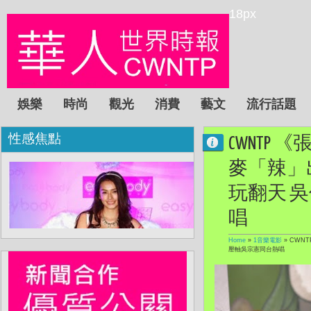
18px
娛樂
時尚
觀光
消費
藝文
流行話題
性感焦點
CWNTP
麥「辣」
玩翻天 
唱
Home
»
1音樂電影
»
CWN
壓軸吳宗憲同台熱唱