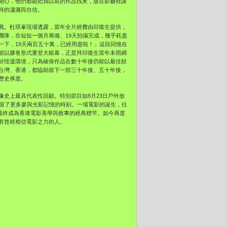
開心，他們都能把我以前的作品找來，放在影廳裡讓
時的瀟灑與自信。
戰。杜琪峯現場透露，當年全片經費由邱復生提供，
團隊，在短短一個月籌備、19天拍攝完成，幾乎耗盡
一下，19天兩百五十萬，已經用盡啦！」這段回憶在
能以膠卷形式重登大銀幕，正是拜邱復生當年未雨綢
於恆溫環境，只為確保作品在數十年後仍能以最佳狀
台灣、香港，都協助留下一部三十年後、五十年後，
歷史厚度。
史上最具代表性回顧。特別節目如8月23日戶外放
預留了更多參與光影記憶的時刻。一場電影的誕生，往
卻最終成為香港電影美學與敘事的經典標竿。如今再度
有曾經相信電影之力的人。