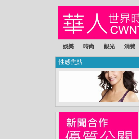
娛樂
時尚
觀光
消費
性感焦點