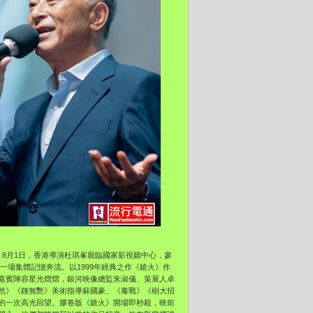
8月1日，香港導演杜琪峯親臨國家影視聽中心，參
一場集體記憶奔流。以1999年經典之作《鎗火》作
嘉賓陣容星光熠熠，銀河映像總監朱淑儀、策展人卓
然》《鍾無艷》美術指導蘇國豪、《毒戰》《樹大招
的一次高光回望。膠卷版《鎗火》開場即秒殺，映前