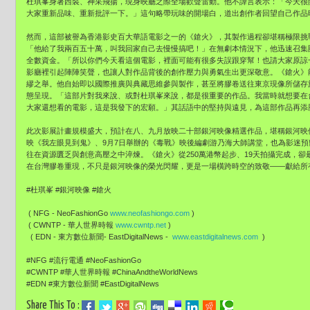
杜琪峯身著西裝、神采飛揚，現身映廳之際全場歡聲雷動。他不諱言表示：「今天很
大家重新品味、重新批評一下。」這句略帶玩味的開場白，道出創作者回望自己作品
然而，這部被譽為香港影史百大華語電影之一的《鎗火》，其製作過程卻堪稱極限挑
「他給了我兩百五十萬，叫我回家自己去慢慢搞吧！」在無劇本情況下，他迅速召集
全數資金。「所以你們今天看這個電影，裡面可能有很多失誤跟穿幫！也請大家原諒
影廳裡引起陣陣笑聲，也讓人對作品背後的創作壓力與勇氣生出更深敬意。《鎗火》
繆之舉。他自始即以國際推廣與典藏思維參與製作，甚至將膠卷送往東京現像所儲存
態呈現。「這部片對我來說、或對杜琪峯來說，都是很重要的作品。我當時就想要在
大家還想看的電影，這是我發下的宏願。」其話語中的堅持與遠見，為這部作品再添
此次影展計畫規模盛大，預計在八、九月放映二十部銀河映像精選作品，堪稱銀河映像
映《我左眼見到鬼》、9月7日舉辦的《毒戰》映後編劇游乃海大師講堂，也為影迷
往在資源匱乏與創意高壓之中淬煉。《鎗火》從250萬港幣起步、19天拍攝完成，
在台灣膠卷重現，不只是銀河映像的榮光閃耀，更是一場橫跨時空的致敬——獻給所
#杜琪峯 #銀河映像 #鎗火
( NFG - NeoFashionGo
www.neofashiongo.com
)
( CWNTP - 華人世界時報
www.cwntp.net
)
( EDN - 東方數位新聞- EastDigitalNews -
www.eastdigitalnews.com
)
#NFG #流行電通 #NeoFashionGo
#CWNTP #華人世界時報 #ChinaAndtheWorldNews
#EDN #東方數位新聞 #EastDigitalNews
Share This To :