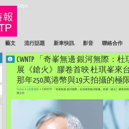
18px
藝文
流行話題
新車快訊
影音
聯絡合作
CWNTP 「奇峯無邊 銀河無際
展《鎗火》膠卷首映 杜琪峯來
那年250萬港幣與19天拍攝的極
Home
»
1音樂電影
»
CWNTP 「奇峯無邊 銀河無際：杜琪峯與銀河映像」影展《鎗火》膠卷首映
限之作