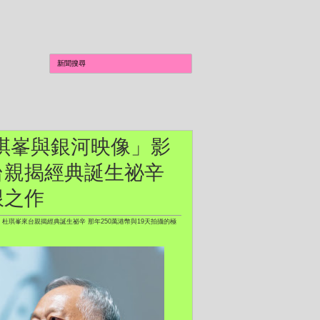
：杜琪峯與銀河映像」影
台親揭經典誕生祕辛
限之作
 杜琪峯來台親揭經典誕生祕辛 那年250萬港幣與19天拍攝的極