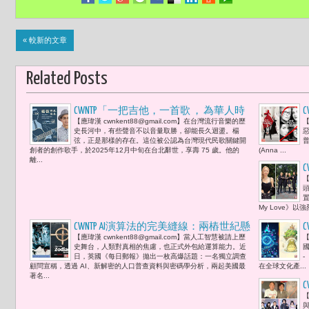
« 較新的文章
Related Posts
CWNTP「一把吉他，一首歌 ， 為華人時
C
【應瑋漢 cwnkent88@gmail.com】在台灣流行音樂的歷
【
代定音。發音的覺醒，讓台灣第一次唱
史長河中，有些聲音不以音量取勝，卻能長久迴盪。楊
惡
出真正屬於自己的歌 」-- 楊弦辭世， 是
弦，正是那樣的存在。這位被公認為台灣現代民歌關鍵開
普
創者的創作歌手，於2025年12月中旬在台北辭世，享壽 75 歲。他的
(Anna ...
現代民歌起點回顧，亦是未完待續的文
離...
化翻篇命題 。
「
【
置
My Love》
CWNTP AI演算法的完美縫線：兩樁世紀懸
【應瑋漢 cwnkent88@gmail.com】當人工智慧被請上歷
【
案「黑色大理花」與「黃道十二宮」被
史舞台，人類對真相的焦慮，也正式外包給運算能力。近
國
合併整合可能的新敘事 但真相真的因此
日，英國《每日郵報》拋出一枚高爆話題：一名獨立調查
-
顧問宣稱，透過 AI、新解密的人口普查資料與密碼學分析，兩起美國最
在全球文化產...
升級了嗎?
著名...
【