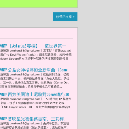
較舊的文章 »
WNTP 【Aster 318 專欄】 「這世界第一
應瑋漢 cwnkent88@gmail.com】當電影「穿著prada的
次，有人對Vogue說不。」2026「台北時
魔(The Devil Wears Prada) 」續集話題回歸，梅莉·史翠
裝周」與全球時尚權力的分手 但問題是
(Meryl Streep)再次以近乎神話級的演技重現安娜·溫圖
「世界會因此聽見台北嗎？」--- 電影
CWNTP 公益女神楊婷婭全新單曲《Come
穿著prada的惡魔 2 (The Devil Wears Prada 2)
應瑋漢 cwnkent88@gmail.com】從動保到環保，從街
Get My Love》「心動宇宙 UNV」團站台打
」回歸省思 我們該如何重新理解審美主
頭義工到舞台中央，楊婷婭始終站在「為他人說話」的位
氣「不論你愛誰，只要不傷害他人，都
導權？
。這一次，她把信念寫進音樂。全新單曲《Come Get
以強烈節奏與高動能編曲，將愛與平權化為可被感受...
應該被這個世界溫柔以待。」
CWNTP 西方美國迪士尼將對OpenAI進行10
應瑋漢 cwnkent88@gmail.com】-- AI 時代的 IP 模型帝
億美元的股權投資合作來看 東方日本宮
來臨 -- 從手工藝術精神到AI圖騰化的東西文明之戰-
崎駿的藝術孤島策略
 「ESG Project Aster 318 」東方文藝復興數位具體驗證.
CWNTP 首映星光雲集蔡振南、王彩樺、
應瑋漢 cwnkent88@gmail.com】由何平監製、李宜珊
李千娜共演 《恨女的逆襲》揭開現代女
與林怡婷聯合執導的新劇《恨女的逆襲》，集結蔡振南、