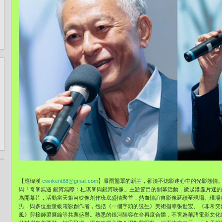
【應瑋漢
cwnkent88@gmail.com
】暴雨壟罩的新莊，卻澆不熄影迷心中的光影熱情。
與「奇峯無邊 銀河無際：杜琪峯與銀河映像」主題節目的開幕活動，掀起港產片迷的
為開幕片，活動當天銀河映像創作班底盛情聚首，熱血情誼自影像延續至現場。現場
男，與多位重量級電影創作者，包括《一個字頭的誕生》美術指導張世宏、《非常突
風》剪接師梁展綸等共襄盛舉。熟悉的銀河陣容在台再度合體，不啻為華語電影文化