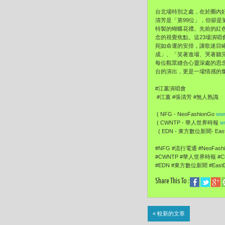
台北場特別之處，在於圈內
清芳是「第99位」，但卻
特製的蝴蝶花禮。先前的紅
念的視覺焦點。這23場演
宛如命運的安排，讓歌迷目
成」、「笑著進場、哭著聽
每位觀眾縫合心靈深處的思
台的演出，更是一場情感的
#江蕙演唱會
#江蕙 #張清芳 #無人熟識
( NFG - NeoFashionGo
www
( CWNTP - 華人世界時報
w
( EDN - 東方數位新聞- EastD
#NFG #流行電通 #NeoFas
#CWNTP #華人世界時報 #Ch
#EDN #東方數位新聞 #East
Share This To :
« 較新的文章