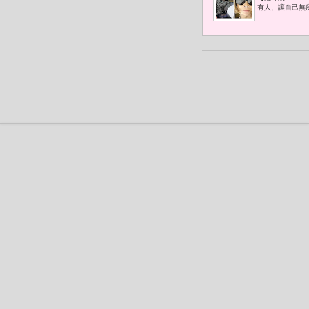
上。」而安娜·溫圖
有人、讓自己無
2026年4月