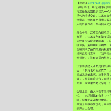
【應瑋漢
cwnkent88@gmail
（8月16日）舉行第四場演
再三提醒延期後的場次──8
世代的情感交會。江蕙在舞
律響起，她將麥克風遞向觀
人到白髮長者，笑容與淚光
舞台中段，江蕙望向觀眾席
女王」、江蕙多年的摯友張
天沒事穿這麼漂亮幹嘛！」
喘邊笑，解釋剛剛用跑的，
台瞬間成了她們專屬的私密
清芳反駁得直率，「我平常
變很矮。」這種赤裸的坦率
江蕙隨後提及金曲獎的爭議
告：「我再也不會頒獎了！
卻成為誤解來源。這番解釋
備」，卻又暗暗迎合，直呼
而像一場溫柔的時光穿越。
合唱之後，兩人依舊不改拌
怕。」言語間既有敬畏，也
唱，但我們老闆都給她唱」
張清芳最後感性提到，兩年
的舞台上合唱。