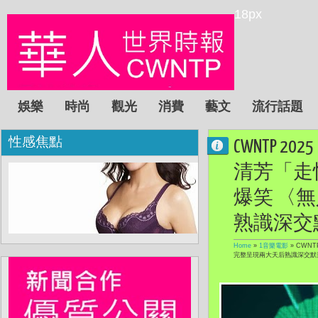
18px
娛樂
時尚
觀光
消費
藝文
流行話題
性感焦點
CWNTP
清芳「走
爆笑 〈
熟識深交
Home
»
1音樂電影
»
CWN
完整呈現兩大天后熟識深交默