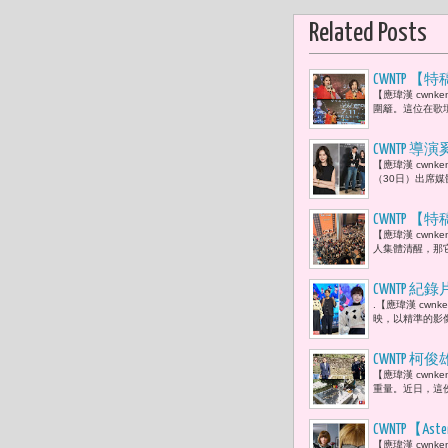
Related Posts
CWNTP
【應瑋漢 cwn
藝大姊大于
圍籬。這位在歌
拍灰塵，對
CWNTP
【應瑋漢 cwnk
驚悚劇
（30日）出席
CWNTP
【應瑋漢 cwn
成功後，反
人集體清醒，那
獎的精神價
CWNTP
.【應瑋漢 cwn
軍時刻 曾
映，以精準的影像敘
要勇於挑戰
CWNTP 
【應瑋漢 cwn
徒建銘 :
重量。近日，這
CWNTP【
【應瑋漢 cwn