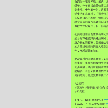
會宛如一場跨界職人盛典，
爆發。今年典禮由吳怡霈二度
美表現。十年磨一劍，這回
近生活的真實感，「那些從
人堅持自己的理念，深信這
讚賞這些影像作品緊密貼近
像散文式紀錄片，和一部尋
公共電視基金會董事長胡元
統台是草根資訊的神經網絡
重身份的陳雅琳，曾擔任金
地方電視報導陪同盲人環島
作，守護新聞的初心。
此次典禮的頒獎嘉賓們，如
神坐標，也是推動媒體生態多元
同步直播，邀請所有關注台
的縮影。這份來自基層的力
見的時刻，更是無數幕後工
#金視獎
#陳雅琳 #舒夢蘭 #黃信堯 
#胡元輝
( NFG - NeoFashionGo
www
( CWNTP - 華人世界時報
w
( EDN - 東方數位新聞- EastD