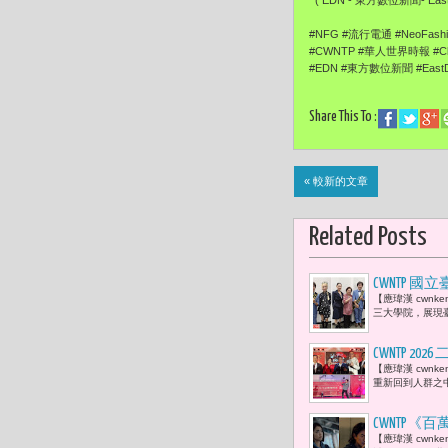
#NFG #流行電通 #NeoFas
#CWNTP #華人世界時報 #Ch
#EDN #東方數位新聞 #EastD
Share This To :
« 較新的文章
Related Posts
CWNTP
【應瑋漢 cwnk
（本名呂馥
三大學院，展現
CWNTP
​【應瑋漢 cw
歌手熱力登
重新回到人群之
CWNTP
【應瑋漢 cwn
翰）揭開網