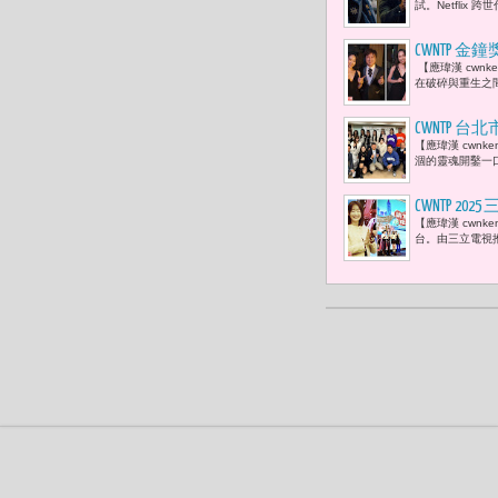
試。Netflix
CWNTP
【應瑋漢 cwn
爽齁。」杜
在破碎與重生之
CWNTP
【應瑋漢 cwn
新北國王隊啦
涸的靈魂開鑿一
有任何一個
CWNTP
【應瑋漢 cwn
意與美食Y
台。由三立電視