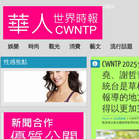
18px
娛樂
時尚
觀光
消費
藝文
流行話題
性感焦點
CWNTP
堯、謝哲
統台是草
報導的地
得以更加
Home
»
2綜藝戲劇
»
CWN
載著無法被全國媒體報導的地