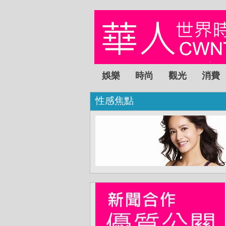
娛樂
時尚
觀光
消費
性感焦點