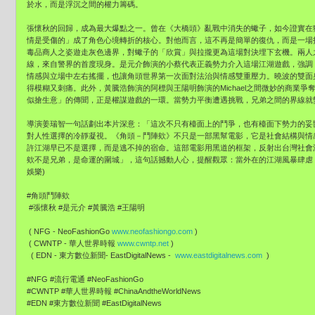
於水，而是浮沉之間的權力籌碼。
張懷秋的回歸，成為最大爆點之一。曾在《大橋頭》亂戰中消失的蠍子，如今證實在
情是受傷的」成了角色心境轉折的核心。對他而言，這不再是簡單的復仇，而是一場
毒品商人之姿遊走灰色邊界，對蠍子的「欣賞」與拉攏更為這場對決埋下玄機。兩人
線，來自警界的首度現身。是元介飾演的小蔡代表正義勢力介入這場江湖遊戲，強調
情感與立場中左右搖擺，也讓角頭世界第一次面對法治與情感雙重壓力。曉波的雙面
得模糊又刺痛。此外，黃騰浩飾演的阿標與王陽明飾演的Michael之間微妙的商業
似搶生意」的傳聞，正是權謀遊戲的一環。當勢力平衡遭遇挑戰，兄弟之間的界線就
導演姜瑞智一句話劃出本片深意：「這次不只有檯面上的鬥爭，也有檯面下勢力的妥
對人性選擇的冷靜凝視。《角頭－鬥陣欸》不只是一部黑幫電影，它是社會結構與情
許江湖早已不是選擇，而是逃不掉的宿命。這部電影用黑道的框架，反射出台灣社會
欸不是兄弟，是命運的圍城」，這句話撼動人心，提醒觀眾：當外在的江湖風暴肆虐，
娛樂)
#角頭鬥陣欸
#張懷秋 #是元介 #黃騰浩 #王陽明
( NFG - NeoFashionGo
www.neofashiongo.com
)
( CWNTP - 華人世界時報
www.cwntp.net
)
( EDN - 東方數位新聞- EastDigitalNews -
www.eastdigitalnews.com
)
#NFG #流行電通 #NeoFashionGo
#CWNTP #華人世界時報 #ChinaAndtheWorldNews
#EDN #東方數位新聞 #EastDigitalNews