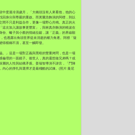
獄中度過冷清歲月，「大橋頭沒有人來看他，他的心
找回身分與尊嚴的重啟。而黃騰浩飾演的阿標，則以
之間不只是利益合作，更像一場野心共鳴。真正的火
「這次加入讓故事更豐富」，與林真亦飾演的曉波在
身份、蠍子與小蔡的情緒拉鋸，讓「正義」的界線顯
爭奪，也透露出角頭世界從未消逝的權力角逐。阿標「疑
變得模糊不清，甚至一觸即發。
協。」這是一場對正義與黑暗的雙重拷問，也是一場
感倫理的一面鏡子。後世人，真的還想做兄弟嗎？或
深層的人性與結構矛盾。姜瑞智導演不諱言，「鬥陣
內心的掙扎與選擇才是最殘酷的試煉。(照片:曼尼