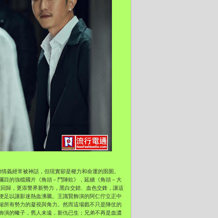
弟情義經常被神話，但現實卻是權力和命運的囹圄。
矚目的強檔國片《角頭－鬥陣欸》，延續《角頭－大
數回歸，更添警界新勢力，黑白交錯、血色交鋒，讓這
便足以讓影迷熱血沸騰。王識賢飾演的阿仁佇立正中
縮所有勢力的凝視與角力。然而這場戲不只是陣仗的
飾演的蠍子，舊人未遠，新仇已生；兄弟不再是血濃