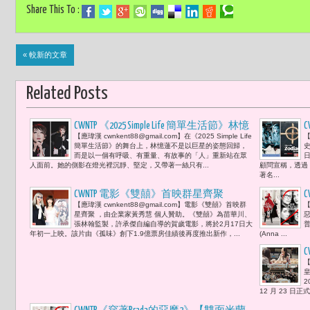
Share This To :
« 較新的文章
Related Posts
CWNTP 《2025 Simple Life 簡單生活節》林憶
【應瑋漢 cwnkent88@gmail.com】在《2025 Simple Life
【
蓮以歌聲畫出了自己的內在地圖：「從
簡單生活節》的舞台上，林憶蓮不是以巨星的姿態回歸，
理解自己，到理解世界；從接受失去，
而是以一個有呼吸、有重量、有故事的「人」重新站在眾
人面前。她的側影在燈光裡沉靜、堅定，又帶著一絲只有...
顧問宣稱，透過
到接受新的可能。」
著名...
CWNTP 電影《雙囍》首映群星齊聚
C
【應瑋漢 cwnkent88@gmail.com】電影《雙囍》首映群
【
星齊聚 ，由企業家黃秀慧 個人贊助。《雙囍》為苗華川、
惡
張林翰監製，許承傑自編自導的賀歲電影，將於2月17日大
普
年初一上映。該片由《孤味》創下1.9億票房佳績後再度推出新作，...
(Anna ...
「
【
后
皇
2
12 月 23 日正