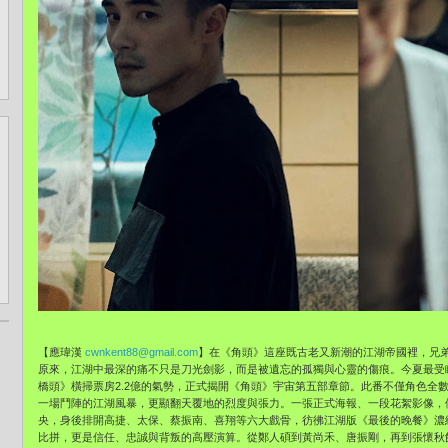
【應瑋漢
cwnkent88@gmail.com
】在《角頭》這座既古老又新潮的江湖帝國裡，兄
原來，江湖中最深的痛不只是刀光劍影，而是被遺忘的孤獨與心靈的傷痕。今夏最受
橋頭》橫掃票房2.2億的氣勢，正式揭開《角頭》宇宙第五部章節。此番不僅角色全
一場鬥陣的江湖風暴，更顯翻天覆地的烈度與張力。一張正式海報、一段花絮影像，
央，身後排開高捷、太保、蔡振南、喜翔等六大戲骨，彷彿江湖版《最後的晚餐》濃
比拼，更是信任、忠誠與背叛的高壓演算。從鄭人碩到黃尚禾、唐振剛，再到張懷秋