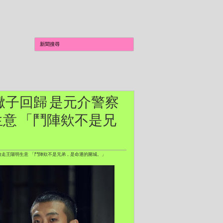
秋蠍子回歸 是元介警察
意 「鬥陣欸不是兄
疑搶走王陽明生意 「鬥陣欸不是兄弟，是命運的圍城。」