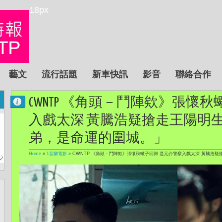
18px
藝文
流行話題
新車快訊
影音
聯絡合作
CWNTP 《角頭－鬥陣欸》張懷
入戲太深 黃騰浩疑搶走王陽明生
弟，是命運的圍城。」
Home
»
1音樂電影
»
CWNTP 《角頭－鬥陣欸》張懷秋蠍子回歸 是元介警察入戲太深 黃騰浩