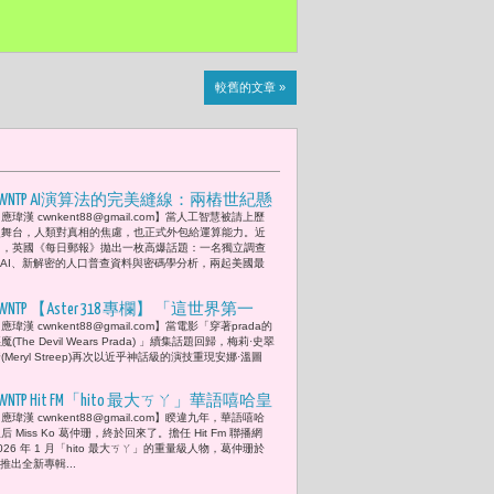
較舊的文章 »
CWNTP AI演算法的完美縫線：兩樁世紀懸
應瑋漢 cwnkent88@gmail.com】當人工智慧被請上歷
案「黑色大理花」與「黃道十二宮」被
史舞台，人類對真相的焦慮，也正式外包給運算能力。近
合併整合可能的新敘事 但真相真的因此
日，英國《每日郵報》拋出一枚高爆話題：一名獨立調查
 AI、新解密的人口普查資料與密碼學分析，兩起美國最
升級了嗎?
WNTP 【Aster 318 專欄】 「這世界第一
應瑋漢 cwnkent88@gmail.com】當電影「穿著prada的
次，有人對Vogue說不。」2026「台北時
魔(The Devil Wears Prada) 」續集話題回歸，梅莉·史翠
裝周」與全球時尚權力的分手 但問題是
(Meryl Streep)再次以近乎神話級的演技重現安娜·溫圖
「世界會因此聽見台北嗎？」--- 電影
CWNTP Hit FM「hito 最大ㄎㄚ」華語嘻哈皇
穿著prada的惡魔 2 (The Devil Wears Prada 2)
應瑋漢 cwnkent88@gmail.com】睽違九年，華語嘻哈
 Miss Ko 葛仲珊 Queen is Back！以
」回歸省思 我們該如何重新理解審美主
后 Miss Ko 葛仲珊，終於回來了。擔任 Hit Fm 聯播網
《soul.food 靈食》新專輯回歸，用音樂
導權？
026 年 1 月「hito 最大ㄎㄚ」的重量級人物，葛仲珊於
式推出全新專輯...
為靈魂補充營養。