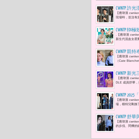
CWNTP 許
【應瑋漢 cwnk
現場時，並沒有急
CWNTP 
.【應瑋漢 cw
身
新生代混血女星
CWNTP 
【應瑋漢 cwnk
（Cate Bla
CWNTP 新
【應瑋漢 cwnk
家這麼支持
DLE 成員舒華，推
CWNTP 2
【應瑋漢 cwn
邀約臺灣設計師
場，模特兒剛換
CWNTP 
【應瑋漢 cwn
的步伐、閃爍的