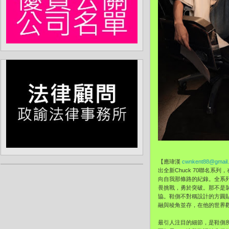
【應瑋漢
cwnkent88@gmail
出全新Chuck 70聯名
向自我那條路的紀錄。全系
畏挑戰，勇於突破。那不是
協。鞋側不對稱設計的方圓
融與稜角並存，在他的世界
最引人注目的細節，是鞋側所印