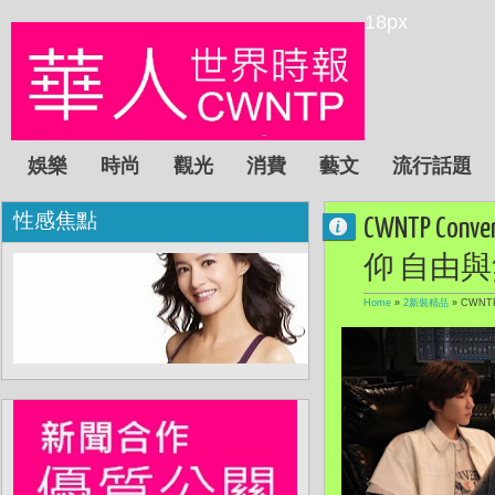
18px
娛樂
時尚
觀光
消費
藝文
流行話題
性感焦點
CWNTP 
仰 自由
Home
»
2新裝精品
»
CWNT