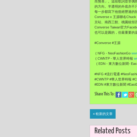
而無畏」。這段歌詞並非偶
的方向。半透明的外底亦不
每一步都寫下他曾經歷過的
Converse x 王源聯名C
京站、南西三館、桃園統領百
Converse Taiwan
也可以是圓的，但最重要的
#Converse #王源
( NFG - NeoFashionGo
www
( CWNTP - 華人世界時報
w
( EDN - 東方數位新聞- EastD
#NFG #流行電通 #NeoFas
#CWNTP #華人世界時報 #Ch
#EDN #東方數位新聞 #EastD
Share This To :
« 較新的文章
Related Posts