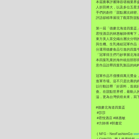
本屆賽事評審陣容堪稱業界盛
人折田將大，以及多位五星
手們的創作「甜點層次綿密
評語卻精準展現了觀眾對甜
第一屆「德麥北海道四葉盃
君悅酒店的林惠敏師傅奪下
東方美人茶交織出層次分明
與生機。生乳捲組冠軍作品
分運用德麥食品引進的四葉牛
「冠軍得主們巧妙掌握北海
本四葉乳業的海外統括部部
意作品詮釋四葉乳製品的純
冠軍作品不僅獲得萬元獎金
進軍市場。這不只是比賽的
以行動詮釋「好原料，造就
會。在甜點世界裡，最動人
溢，更為台灣烘焙未來，寫
#德麥北海道四葉盃
#莎莎
#君悅酒店 #林惠敏
#方師傅 #郭書宏
( NFG - NeoFashionGo
www
( CWNTP - 華人世界時報
w