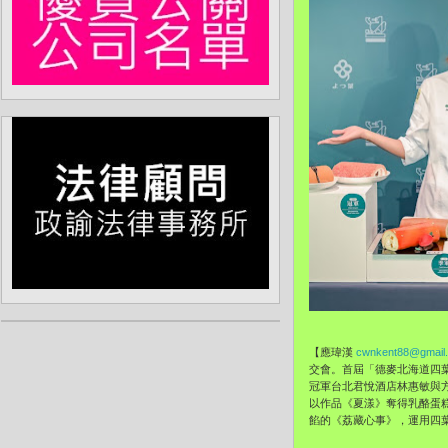
【應瑋漢
cwnkent88@gmail
交會。首屆「德麥北海道四
冠軍台北君悅酒店林惠敏與
以作品《夏漾》奪得乳酪蛋
餡的《荔藏心事》，運用四