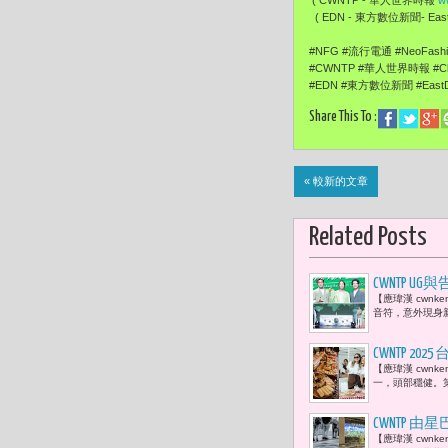
( EDN - 東方數位新聞- EastD
#NFG #流行電通 #NeoFas
#CWNTP #華人世界時報 #Ch
#EDN #東方數位新聞 #EastD
Share This To :
« 較新的文章
Related Posts
CWNTP
【應瑋漢 cwn
茶」與「傻
音符，意外現身
CWNTP 
【應瑋漢 cwn
貨、餐飲、
一，頭部穩健。
CWNTP 由星
【應瑋漢 cwnke
人潮看都市