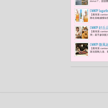
donut？」甜
CWNTP S
【應瑋漢 cwnk
聯名策略擄獲味蕾
CWNTP
【應瑋漢 cwn
了豬血糕那片
霈）親手參與配
CWNTP
【應瑋漢 cwn
著清晨剛入港、重