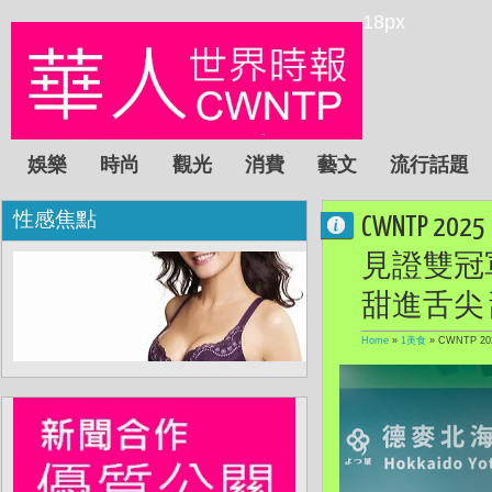
18px
娛樂
時尚
觀光
消費
藝文
流行話題
性感焦點
CWNTP
見證雙冠
甜進舌尖
Home
»
1美食
»
CWNTP