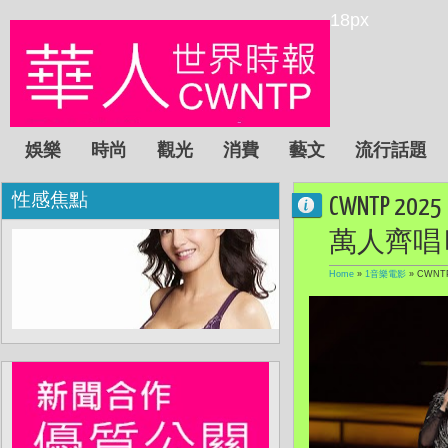
18px
娛樂
時尚
觀光
消費
藝文
流行話題
性感焦點
CWNTP
萬人齊唱
Home
»
1音樂電影
»
CWN