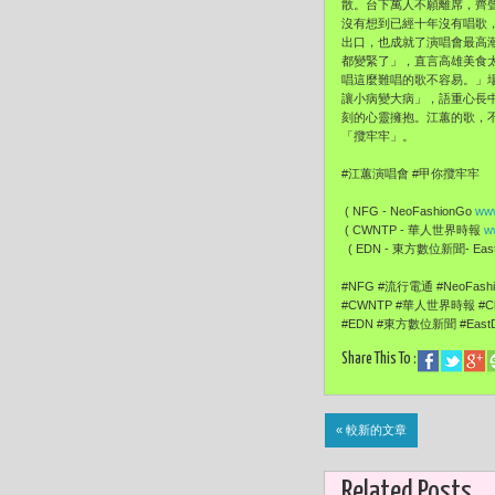
散。台下萬人不願離席，齊聲
沒有想到已經十年沒有唱歌
出口，也成就了演唱會最高
都變緊了」，直言高雄美食
唱這麼難唱的歌不容易。」
讓小病變大病」，語重心長
刻的心靈擁抱。江蕙的歌，
「攬牢牢」。
#江蕙演唱會 #甲你攬牢牢
( NFG - NeoFashionGo
www
( CWNTP - 華人世界時報
w
( EDN - 東方數位新聞- EastD
#NFG #流行電通 #NeoFas
#CWNTP #華人世界時報 #Ch
#EDN #東方數位新聞 #East
Share This To :
« 較新的文章
Related Posts