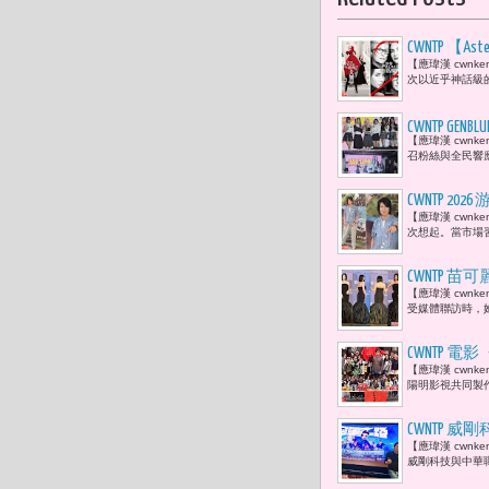
CWNTP 【
【應瑋漢 cwnken
尚權力的分手 
次以近乎神話級的演
Prada 
CWNTP 
【應瑋漢 cwnk
弱勢兒童點
召粉絲與全民響應
CWNTP 
【應瑋漢 cwn
歌，不會過
次想起。當市場
CWNTP 
【應瑋漢 cwn
審主席 簡
受媒體聯訪時，
CWNTP
【應瑋漢 cwn
陽明影視共同製
CWNTP
【應瑋漢 cwn
賢：「當棒
威剛科技與中華職