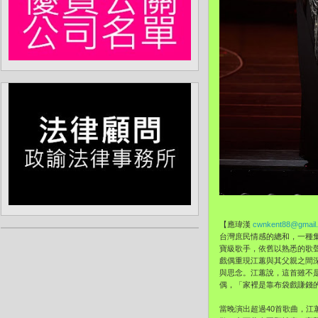
【應瑋漢
cwnkent88@gmail
台灣庶民情感的總和，一種集
寶級歌手，依舊以熟悉的歌
戲偶重現江蕙與其父親之間
與思念。江蕙說，這首雖不
偶，「家裡是靠布袋戲賺錢
當晚演出超過40首歌曲，