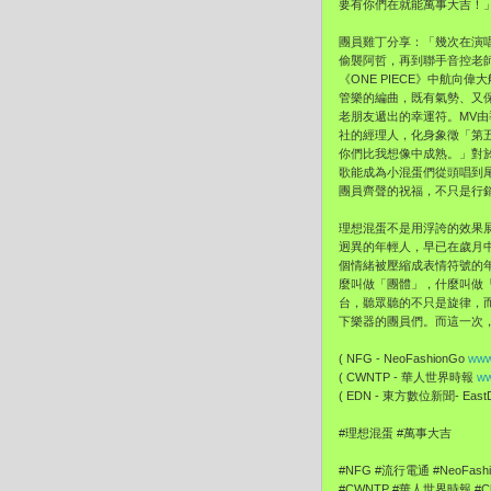
要有你們在就能萬事大吉！
團員雞丁分享：「幾次在演
偷襲阿哲，再到聯手音控老
《ONE PIECE》中航
管樂的編曲，既有氣勢、又
老朋友遞出的幸運符。MV
社的經理人，化身象徵「第
你們比我想像中成熟。」對
歌能成為小混蛋們從頭唱到
團員齊聲的祝福，不只是行
理想混蛋不是用浮誇的效果
迥異的年輕人，早已在歲月
個情緒被壓縮成表情符號的
麼叫做「團體」，什麼叫做
台，聽眾聽的不只是旋律，
下樂器的團員們。而這一次，
( NFG - NeoFashionGo
www
( CWNTP - 華人世界時報
ww
( EDN - 東方數位新聞- EastDi
#理想混蛋 #萬事大吉
#NFG #流行電通 #NeoFash
#CWNTP #華人世界時報 #Chi