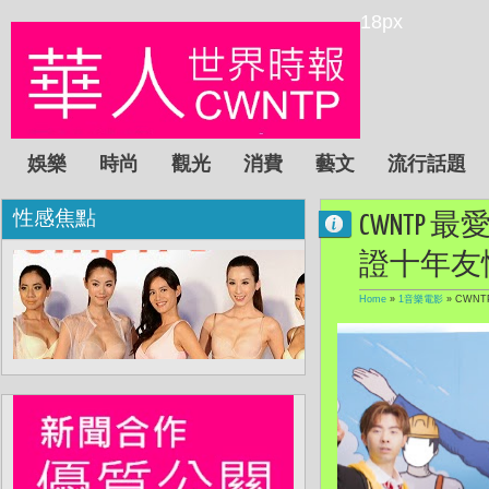
18px
娛樂
時尚
觀光
消費
藝文
流行話題
性感焦點
CWNT
證十年友
Home
»
1音樂電影
»
CWN