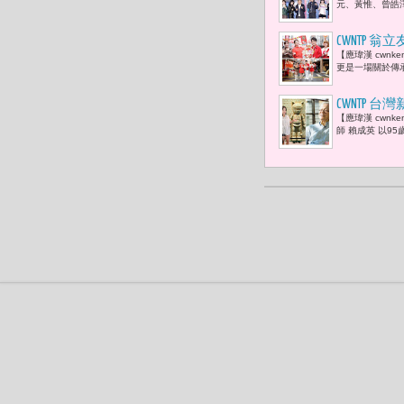
元、黃惟、曾皓
CWNTP
【應瑋漢 cwn
康，就是最
更是一場關於傳
CWNTP 
【應瑋漢 cwn
兒媳于長君
師 賴成英 以9