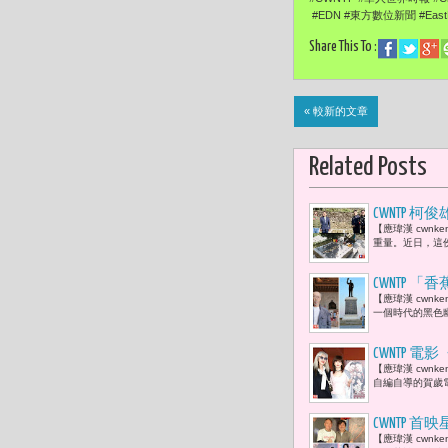
#EDN #東方數位新聞 #EastDi
Share This To :
« 較新的文章
Related Posts
CWNTP 
【應瑋漢 cwn
徒建銘 :
重量。近日，這
CWNTP
【應瑋漢 cwn
生的武器；
一個時代的黑色
CWNTP 
【應瑋漢 cwn
自編自導的賀歲電
CWNTP
【應瑋漢 cwn
鐘獎個人