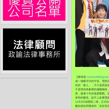
【應瑋漢
cwnkent88@gmail
成一個暖洋洋的宇宙。理想
此的「家人」，不只是因為
不是情境喜劇裡的灑糖橋段
票，蓋著十年的溫柔郵戳。
來時的暖意。說不上多麼震
11月2日加開第二場，正
獻給彼此與樂迷的「友誼見