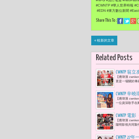
#CWNTP #華人世界時報 #Chi
#EDN #東方數位新聞 #EastDi
Share This To :
« 較新的文章
Related Posts
CWNTP
【應瑋漢 cwn
康，就是最
更是一場關於傳
CWNTP
【應瑋漢 cwn
了。」
一位資深歌手在舞
CWNTP
【應瑋漢 cwn
陽明影視共同製
CWNTP 