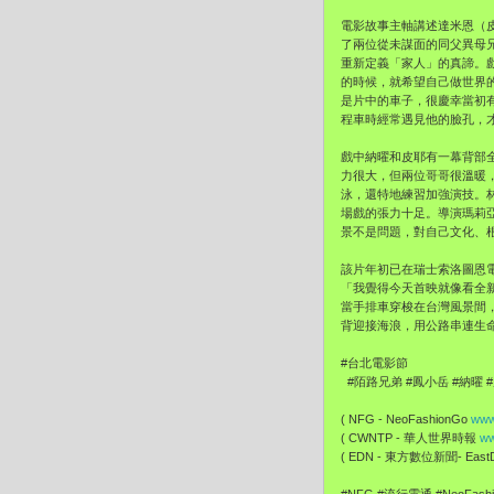
電影故事主軸講述達米恩（
了兩位從未謀面的同父異母
重新定義「家人」的真諦。
的時候，就希望自己做世界
是片中的車子，很慶幸當初
程車時經常遇見他的臉孔，
戲中納曜和皮耶有一幕背部
力很大，但兩位哥哥很溫暖
泳，還特地練習加強演技。林
場戲的張力十足。導演瑪莉
景不是問題，對自己文化、
該片年初已在瑞士索洛圖恩
「我覺得今天首映就像看全
當手排車穿梭在台灣風景間
背迎接海浪，用公路串連生命
#台北電影節
#陌路兄弟 #鳳小岳 #納曜
( NFG - NeoFashionGo
www
( CWNTP - 華人世界時報
ww
( EDN - 東方數位新聞- EastDi
#NFG #流行電通 #NeoFash