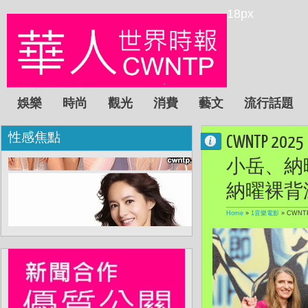
18px
娛樂
時尚
觀光
消費
藝文
流行話題
性感焦點
CWNTP
小岳、納
納曜裸背
Home
»
1音樂電影
»
CWN