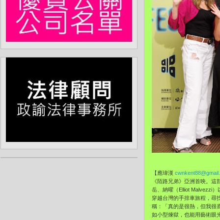
【應瑋漢
cwnkent88@gmail
《陌路兄弟》亞洲首映。這部公
岳、納曜（Elliot Malv
穿越台灣的手排車旅程，尋
稱：「真的是很熱，但我很
如小型煉獄，也能用藝術眼