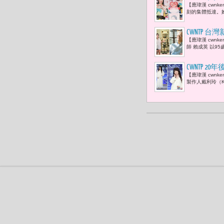
【應瑋漢 cwn
能量 溫暖
刻的集體抵達。她
CWNTP 
【應瑋漢 cwn
兒媳于長君
師 賴成英 以9
CWNTP
【應瑋漢 cwn
的全新單曲
製作人戴利玲（K