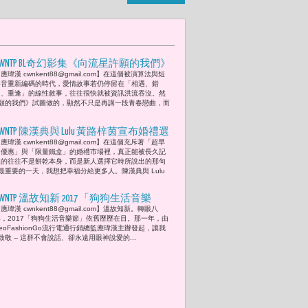
CWNTP BL奇幻影集《向流星許願的我們》
應瑋漢 cwnkent88@gmail.com】在這個被演算法與短
「流星四少」鍾岳軒、初孟軒、余杰
影音重新編碼的時代，愛情故事若仍停留在「相遇、錯
恩、各務孝太轉舵啟航 在遺忘邊境重塑
過、重逢」的線性敘事，往往很快就被資訊洪流吞沒。然
願的我們》試圖做的，顯然不只是再講一段青春戀曲，而
愛的真諦
CWNTP 陳漢典與 Lulu 黃路梓茵宣布婚禮選
應瑋漢 cwnkent88@gmail.com】在這個充斥著「超早
用喜憨兒 × 幾米「完美小孩」喜餅 善意
鳥優惠」與「限量鐵盒」的婚禮市場裡，真正能被長久記
婚禮更幸福 當一盒喜餅成為幸福價值的
住的往往不是餅乾本身，而是新人選擇它時所說出的那句
最重要的一天，我想把幸福分給更多人。陳漢典與 Lulu
宣言
CWNTP 溫故知新 2017 「狗狗生活音樂
應瑋漢 cwnkent88@gmail.com】溫故知新。轉眼八
節」 董舜文、馮瑋君、MB Company、葉山
年，2017「狗狗生活音樂節」依舊歷歷在目。那一年，由
青子、游麗玲、及應瑋漢共同演出 金馬
eoFashionGo流行電通行銷總監應瑋漢主辦發起，讓我
敬 -- 這群不會說話、卻永遠用眼神說愛的...
獎錄音大師沈聖德現場收音監制