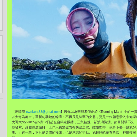
【應瑋漢
cwnkent88@gmail.com
】若你以為宋智孝僅止於《Running Man》中
以大海為舞台，重新勾勒她的輪廓：不再只是綜藝的女將，更是一位願意潛入未知深處的現
大哥大MyVideo自5月12日起全台獨家跟播，三集精煉，卻波濤洶湧。節目開場不
唇發紫、身體劇烈顫抖，工作人員驚覺恐有失溫之虞。雖她堅持「我再下去一趟就好
痺。」這一幕，不只是身體的極限，也是意志的折點。她最終蜷縮在角落，神情複雜