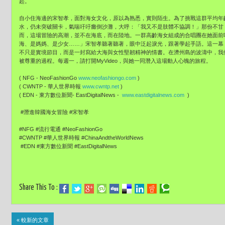
起。
自小住海邊的宋智孝，面對海女文化，原以為熟悉，實則陌生。為了挑戰這群平均年齡
水，仍未突破關卡，氣喘吁吁癱倒沙灘，大呼：「我又不是肢體不協調！」那份不甘
而，這場冒險的高潮，並不在海底，而在陸地。一群高齡海女組成的合唱團在她面前
海、是媽媽、是少女……」宋智孝聽著聽著，眼中泛起淚光，跟著學起手語。這一幕
不只是實境節目，而是一封寫給大海與女性堅韌精神的情書。在濟州島的波濤中，我
被尊重的過程。每週一，請打開MyVideo，與她一同潛入這場動人心魄的旅程。
( NFG - NeoFashionGo
www.neofashiongo.com
)
( CWNTP - 華人世界時報
www.cwntp.net
)
( EDN - 東方數位新聞- EastDigitalNews -
www.eastdigitalnews.com
)
#潛進韓國海女冒險 #宋智孝
#NFG #流行電通 #NeoFashionGo
#CWNTP #華人世界時報 #ChinaAndtheWorldNews
#EDN #東方數位新聞 #EastDigitalNews
Share This To :
« 較新的文章