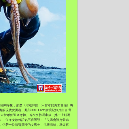
的一貫笑鬧形象，那麼《潛進韓國：宋智孝的海女冒險》將
代女勇者。此部BBC Earth實境紀錄片由台灣
久，宋智孝便迎來考驗。首次水肺潛水後，她一上船嘴
」，但海女教練語氣不容置疑：「失溫會讓身體麻
，仿若一位短暫擱淺的女戰士，沉澱情緒，準備再