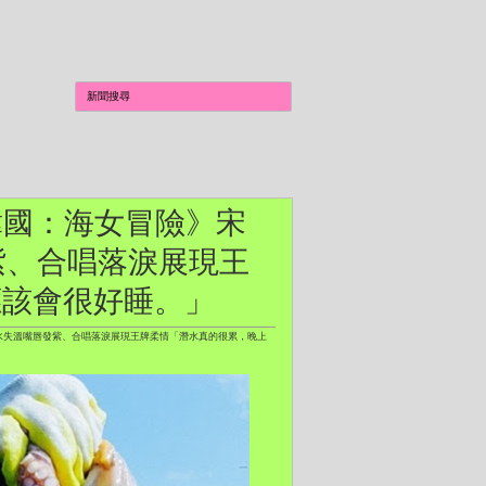
《潛進韓國：海女冒險》宋
紫、合唱落淚展現王
應該會很好睡。」
戰 潛水失溫嘴唇發紫、合唱落淚展現王牌柔情「潛水真的很累，晚上