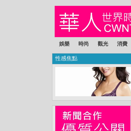
娛樂
時尚
觀光
消費
性感焦點