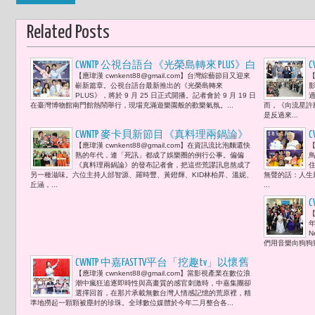
Related Posts
CWNTP 公視台語台《光榮島轉來 PLUS》白
【應瑋漢 cwnkent88@gmail.com】台灣綜藝節目又迎來
【
家綺吳東諺夫妻攜手主持 夜市遊戲搬進
嶄新篇章。公視台語台最新推出的《光榮島轉來
攝影棚 甜蜜登場「搭檔是太太讓我可以
PLUS》，將於 9 月 25 日正式開播。記者會於 9 月 19 日
在臺灣博物館南門館熱鬧舉行，現場充滿遊樂園般的歡樂氣氛。...
而，《向流星許
完全放心發揮，但意見不合時要學會放
是反過來...
下情緒一起解決，是最大的挑戰。」
CWNTP 麥卡貝新節目《真料理兩鍋論》
【應瑋漢 cwnkent88@gmail.com】在資訊流比泡麵還快
【
邰智源、羅時豐、黃鐙輝、KID林柏昇、
熟的年代，連「死訊」都成了娛樂圈的例行公事。偏偏
溫妮、丘涵「三代同堂之亂」搞笑主持
《真料理兩鍋論》的發布記者會，把這些荒謬訊息熬成了
另一種滋味。六位主持人邰智源、羅時豐、黃鐙輝、KID林柏昇、溫妮、
無聲的話：人生
邰智源養身早睡被誇：「你是蔡依林
丘涵，...
...
哦！」
【
N
們用音樂向狗狗致
CWNTP 中嘉FAST TV平台「挖趣tv」以懷舊
【應瑋漢 cwnkent88@gmail.com】當影視產業在數位浪
編織數時代的感性經濟 趙永馨重現影劇
潮中瘋狂追逐即時性與高畫質的感官刺激時，中嘉集團卻
時光魅力
選擇回首，在那片承載無數台灣人情感記憶的荒原裡，精
準地撈起一顆顆被塵封的珍珠。全球數位媒體於今年二月整合各...