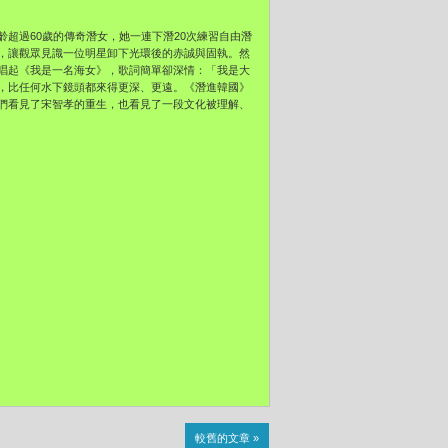
超過60歲的傳奇潛女，她一連下潛20次練習自由潛
，讓觀眾見識一位明星卸下光環後的赤誠與固執。然
唱起《我是一名海女》，歌詞簡單卻深情：「我是大
，比任何水下鏡頭都來得更深、更遠。《潛進韓國》
們看見了宋智孝的重生，也看見了一段文化被理解、
較舊的文章 »