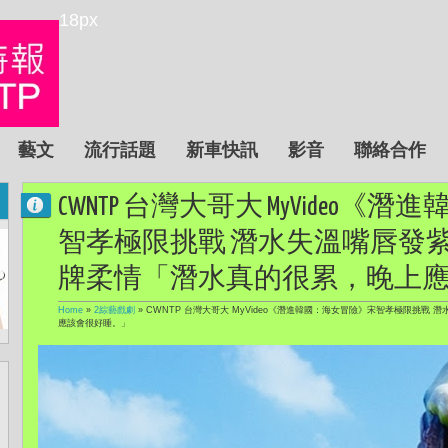
18px
藝文
流行話題
新車快訊
影音
聯絡合作
CWNTP 台灣大哥大 MyVideo
智孝極限挑戰 潛水失溫嘴唇發
牌柔情「潛水真的很累，晚上
Home
»
2綜藝戲劇
»
CWNTP 台灣大哥大 MyVideo《潛進韓國：海女冒險》宋智孝極限挑
應該會很好睡。」