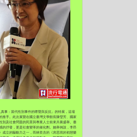
人真事：當代性別事件的噤聲與反抗」的特展，這場
的推手。此次展覽在國立臺灣文學館長陳瑩芳、國家
性別及社會問題的民眾與專業人士前來共襄盛舉。臺
感的抒發，更是社會變革的催化劑。她舉例說，李昂
》成立的驅動力之一，而林奕含的《房思琪的初戀樂