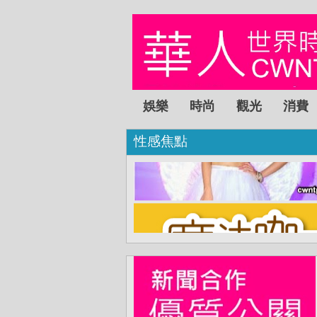
娛樂
時尚
觀光
消費
性感焦點