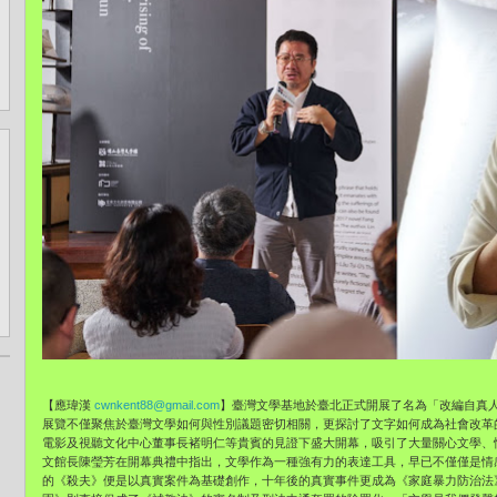
【應瑋漢
cwnkent88@gmail.com
】臺灣文學基地於臺北正式開展了名為「改編自真
展覽不僅聚焦於臺灣文學如何與性別議題密切相關，更探討了文字如何成為社會改革
電影及視聽文化中心董事長褚明仁等貴賓的見證下盛大開幕，吸引了大量關心文學、
文館長陳瑩芳在開幕典禮中指出，文學作為一種強有力的表達工具，早已不僅僅是情
的《殺夫》便是以真實案件為基礎創作，十年後的真實事件更成為《家庭暴力防治法