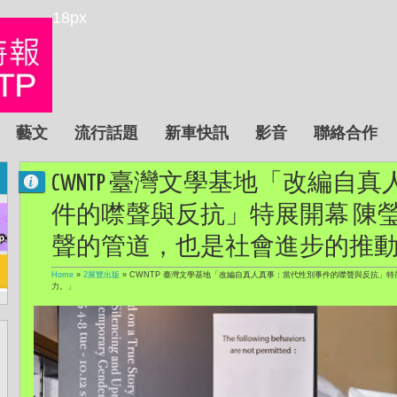
18px
藝文
流行話題
新車快訊
影音
聯絡合作
CWNTP 臺灣文學基地「改編自
件的噤聲與反抗」特展開幕 陳瑩
聲的管道，也是社會進步的推
Home
»
2展覽出版
»
CWNTP 臺灣文學基地「改編自真人真事：當代性別事件的噤聲與反抗」特
力。」