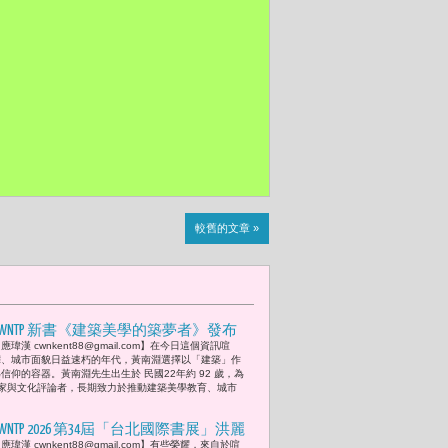
較舊的文章 »
CWNTP 新書《建築美學的築夢者》發布
應瑋漢 cwnkent88@gmail.com】在今日這個資訊喧
會 黃南淵：「當建築有了美學，就有
嘩、城市面貌日益速朽的年代，黃南淵選擇以「建築」作
了靈魂；當空間有了情感，人才能真正
信仰的容器。黃南淵先生出生於 民國22年約 92 歲，為
家與文化評論者，長期致力於推動建築美學教育、城市
安居樂業。如果你看不清楚眼前美麗的
玫瑰，你又如何期待明年春天的來
CWNTP 2026 第34屆「台北國際書展」洪麗
臨？」
應瑋漢 cwnkent88@gmail.com】有些榮耀，來自於喧