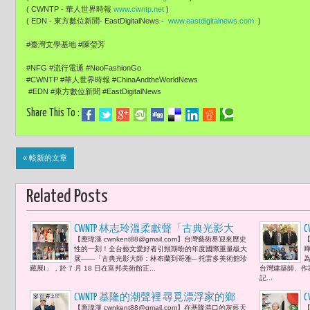
( CWNTP - 華人世界時報
www.cwntp.net
)
( EDN - 東方數位新聞- EastDigitalNews -
www.eastdigitalnews.com
)
#臺灣文學基地 #陳瑩芳
#NFG #流行電通 #NeoFashionGo
#CWNTP #華人世界時報 #ChinaAndtheWorldNews
#EDN #東方數位新聞 #EastDigitalNews
Share This To :
« 較新的文章
Related Posts
CWNTP 林志玲溫柔獻聲「古典光影大
【應瑋漢 cwnkent88@gmail.com】台灣藝術界迎來歷史
【
師」特展 富邦美術館盛大開幕 點亮林
性的一刻！全台藝文愛好者引頸期盼的年度國際重量級大
布蘭、哥雅、透納等52件 托雷多美術館
展——「古典光影大師：林布蘭到哥雅─ 托雷多美術館珍
為
藏展I」，於 7 月 18 日在富邦美術館正...
台灣建築師、作
三百年藝術傳奇
記...
CWNTP 基隆的潮聲裡 尋覓漂浮家的鄉
【應瑋漢 cwnkent88@gmail.com】在基隆港口的灰藍天
【