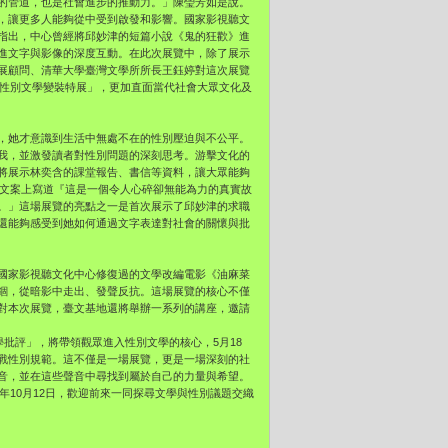
的管道，也是社會進步的推動力。」陳瑩芳如是說。
，讓更多人能夠從中受到啟發和影響。國家影視聽文
指出，中心曾經將邱妙津的短篇小說《鬼的狂歡》進
進文字與影像的深度互動。在此次展覽中，除了展示
展顧問、清華大學臺灣文學所所長王鈺婷對這次展覽
灣性別文學變裝特展」，更加直面當代社會大眾文化及
，她才意識到生活中無處不在的性別壓迫與不公平。
我，並激發讀者對性別問題的深刻思考。游擊文化的
將展示林奕含的課堂報告、書信等資料，讓大眾能夠
，文案上寫道『這是一個令人心碎卻無能為力的真實故
。」這場展覽的亮點之一是首次展示了邱妙津的求職
還能夠感受到她如何通過文字表達對社會的關懷與批
國家影視聽文化中心修復過的文學改編電影《油麻菜
錮，從暗影中走出、發聲反抗。這場展覽的核心不僅
對本次展覽，臺文基地還將舉辦一系列的講座，邀請
學批評」，將帶領觀眾進入性別文學的核心，5月18
戰性別規範。這不僅是一場展覽，更是一場深刻的社
音，並在這些聲音中尋找到屬於自己的力量與希望。
年10月12日，歡迎前來一同探尋文學與性別議題交織