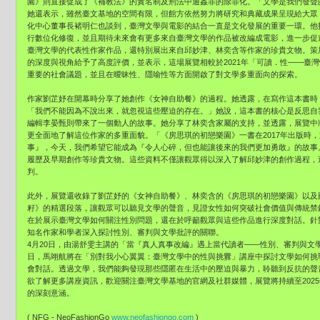
園》則直接促成了《補教法》的實名制及刑法中通姦罪的除罪化。「文學是我們發聲
她還表示，雖然臺文基地的空間有限，但館方依然努力將研究和典藏成果呈現給大眾
化中心董事長褚明仁也談到，臺灣文學與電影的結合一直是文化發展的重要一環。他
行數位化修復，並且期待未來會有更多來自臺灣文學的作品被改編成電影，進一步促
臺灣文學的代表性作家作品，還特別展出來自邱妙津、林奕含等作家的珍貴文物。策
的深度與視角給予了高度評價，並表示，這場展覽相較於2021年「可讀．性——臺
重要的社會議題，並且在曖昧性、隱喻性等方面開啟了對文學多重面向的探索。
作家劉芷妤在開幕時分享了她創作《女神自助餐》的過程。她透露，在寫作這本書時
「我們不能因為不說出來，就忽視這些壓迫的存在。」她說，這本書的核心是反思自
編輯李晏甄則帶來了一個動人的故事。她分享了林奕含家屬的支持，並透露，展覽中
更全面地了解這位作家的多重面貌。「《房思琪的初戀樂園》一書在2017年出版時
事』，今天，我們希望它能成為『令人心碎，但也能讓後來的我們更加勇敢』的故事
履歷及早期創作等珍貴文物。這些資料不僅讓觀眾得以深入了解邱妙津的創作過程，
判。
此外，展覽還收錄了劉芷妤的《女神自助餐》、林奕含的《房思琪的初戀樂園》以及
籽》的精選段落，讓觀眾可以聽見文學的聲音，見證女性如何突破社會價值與傳統禁
在於展示臺灣文學如何關注性別問題，還在於呼籲觀眾與這些作品進行深度對話。針
知名作家和學者深入探討性別、審判與文學批評的關聯。
4月20日，由湯舒雯主講的「當『真人真事改編』遇上當代讀者——性別、審判與文
日，馬翊航將在「別對我小心翼翼：臺灣文學中的性與挑釁」講座中探討文學如何挑
會對話。透過文學，我們能夠發現那些隱匿在生活中的壓迫與暴力，聆聽到反抗的聲
欲了解更多講座資訊，歡迎關注臺灣文學基地的官網及社群媒體，展覽將持續至2025
的深刻意涵。
( NFG - NeoFashionGo
www.neofashiongo.com
)