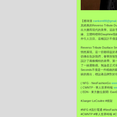
【應瑋漢
cwnkent88@gmail
其經典的Reverso Tribu
出大膽而現代的美學。這款
緣、立體時標和Dauphin
外引人注目。這種設計不僅
Reverso Tribute 
悄然展現。這一切都得益於
彷彿在告訴我們，奢華與智慧可以
設計了兩條獨特的表帶。第
了一絲運動感。無論是正式場合還
Seconds不僅是一件精緻的
錶的推出，標誌著品牌對於
( NFG - NeoFashionGo
www
( CWNTP - 華人世界時報
ww
( EDN - 東方數位新聞- EastDi
#Jaeger-LeCoultre #積架
#NFG #流行電通 #NeoFash
#CWNTP #華人世界時報 #Chi