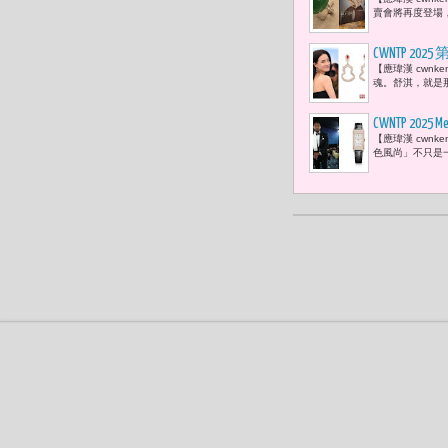
本身所蘊含
賣會將再度登場
CWNTP 2
【應瑋漢 cwn
魂。舒淇，就是
CWNTP 20
【應瑋漢 cwnk
色風尚」不只是