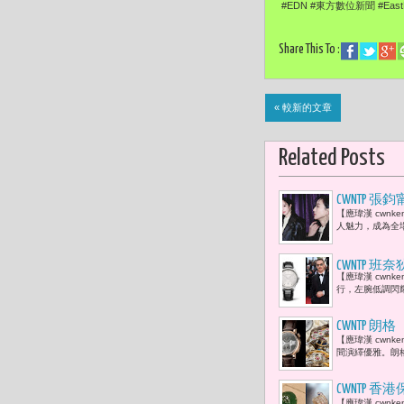
#EDN #東方數位新聞 #EastDi
Share This To :
« 較新的文章
Related Posts
CWNTP 張
【應瑋漢 cwnk
人魅力，成為全場焦
CWNTP 班
【應瑋漢 cwnk
範詮釋Master
行，左腕低調閃耀著
CWNTP 朗
【應瑋漢 cwn
間演繹優雅。朗格（A
CWNTP 
【應瑋漢 cwn