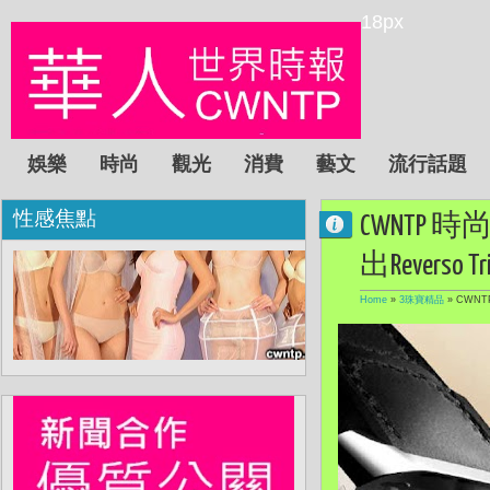
18px
娛樂
時尚
觀光
消費
藝文
流行話題
性感焦點
CWNTP 時
出Reverso Tr
Home
»
3珠寶精品
»
CWNTP