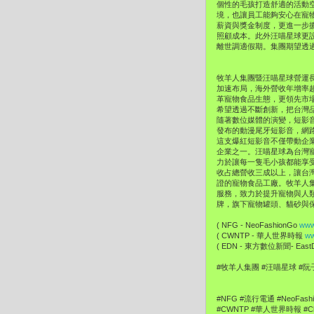
個性的毛孩打造舒適的活動
境，也讓員工能夠安心在寵
薪資與獎金制度，更進一步
照顧成本。此外汪喵星球更
離世調適假期。集團期望透
牧羊人集團暨汪喵星球營運長
加速布局，海外營收年增率
革寵物食品生態，更領先市
希望透過不斷創新，把台灣
隨著數位媒體的演變，短影
發布的動漫尾牙短影音，網
這支爆紅短影音不僅帶動企
企業之一。汪喵星球為台灣
力於讓每一隻毛小孩都能享受
收占總營收三成以上，讓台灣寵
證的寵物食品工廠。牧羊人
服務，致力於提升寵物與人類的
牌，旗下寵物罐頭、貓砂與
( NFG - NeoFashionGo
www
( CWNTP - 華人世界時報
ww
( EDN - 東方數位新聞- EastDi
#牧羊人集團 #汪喵星球 #阮
#NFG #流行電通 #NeoFash
#CWNTP #華人世界時報 #Chi