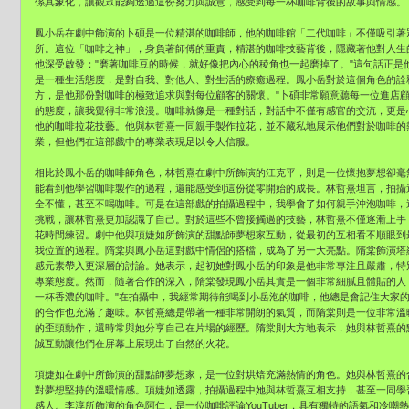
係具象化，讓觀眾能夠透過這份努力與誠意，感受到每一杯咖啡背後的故事與情感。
鳳小岳在劇中飾演的卜碩是一位精湛的咖啡師，他的咖啡館「二代咖啡」不僅吸引著
所。這位「咖啡之神」，身負著師傅的重責，精湛的咖啡技藝背後，隱藏著他對人生
他深受啟發："磨著咖啡豆的時候，就好像把內心的稜角也一起磨掉了。"這句話正是
是一種生活態度，是對自我、對他人、對生活的療癒過程。鳳小岳對於這個角色的詮
方，是他那份對咖啡的極致追求與對每位顧客的關懷。"卜碩非常願意聽每一位進店
的態度，讓我覺得非常浪漫。咖啡就像是一種對話，對話中不僅有感官的交流，更是
他的咖啡拉花技藝。他與林哲熹一同親手製作拉花，並不藏私地展示他們對於咖啡的
業，但他們在這部戲中的專業表現足以令人信服。
相比於鳳小岳的咖啡師角色，林哲熹在劇中所飾演的江克平，則是一位懷抱夢想卻毫
能看到他學習咖啡製作的過程，還能感受到這份從零開始的成長。林哲熹坦言，拍攝
全不懂，甚至不喝咖啡。可是在這部戲的拍攝過程中，我學會了如何親手沖泡咖啡，
挑戰，讓林哲熹更加認識了自己。對於這些不曾接觸過的技藝，林哲熹不僅逐漸上手
花時間練習。劇中他與項婕如所飾演的甜點師夢想家互動，從最初的互相看不順眼到
我位置的過程。隋棠與鳳小岳這對戲中情侶的搭檔，成為了另一大亮點。隋棠飾演塔
感元素帶入更深層的討論。她表示，起初她對鳳小岳的印象是他非常專注且嚴肅，特
專業態度。然而，隨著合作的深入，隋棠發現鳳小岳其實是一個非常細膩且體貼的人
一杯香濃的咖啡。"在拍攝中，我經常期待能喝到小岳泡的咖啡，他總是會記住大家的
的合作也充滿了趣味。林哲熹總是帶著一種非常開朗的氣質，而隋棠則是一位非常溫
的歪頭動作，還時常與她分享自己在片場的經歷。隋棠則大方地表示，她與林哲熹的
誠互動讓他們在屏幕上展現出了自然的火花。
項婕如在劇中所飾演的甜點師夢想家，是一位對烘焙充滿熱情的角色。她與林哲熹的
對夢想堅持的溫暖情感。項婕如透露，拍攝過程中她與林哲熹互相支持，甚至一同學
感人。李淳所飾演的角色阿仁，是一位咖啡評論YouTuber，具有獨特的語氣和冷