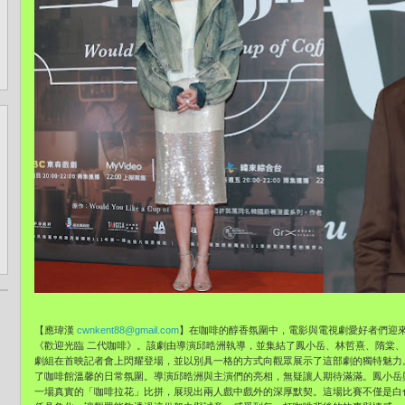
【應瑋漢
cwnkent88@gmail.com
】在咖啡的醇香氛圍中，電影與電視劇愛好者們迎
《歡迎光臨 二代咖啡》。該劇由導演邱晧洲執導，並集結了鳳小岳、林哲熹、隋棠
劇組在首映記者會上閃耀登場，並以別具一格的方式向觀眾展示了這部劇的獨特魅力
了咖啡館溫馨的日常氛圍。導演邱晧洲與主演們的亮相，無疑讓人期待滿滿。鳳小岳
一場真實的「咖啡拉花」比拼，展現出兩人戲中戲外的深厚默契。這場比賽不僅是白