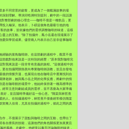
眾多不同背景的顧客，更成為了一個載滿故事的場
的深刻理解。導演邱晧洲特別提到，劇中的一段話讓
他對整部劇的核心理念——咖啡不僅是一種飲品，更
釋投入極深。他表示，卜碩這個角色最吸引他的地
顧客的故事，並依據他們的需求調整咖啡的味道，這樣
心靈上的互動。"除了拍攝外，鳳小岳還在現場展示了
熱愛與學習成果。儘管兩人均表示自己並非從事咖啡
無經驗的菜鳥咖啡師。在這部劇的過程中，觀眾不僅
這部戲對他來說是一次特別的經歷："原本我對咖啡完
這對我來說是一段非常有意義的旅程。"這個過程中的
，更在拍攝間隙熱衷向專業咖啡師請教，並且自發地
最後的情愫升溫，也展現出他在咖啡店中逐漸找到自
羅牌老師，她與鳳小岳之間的化學反應，將劇中的情
別是在咖啡館的場景中，他始終保持著一種高標準的
，經常注意到劇組成員的需求，並不吝嗇為大家準備
喜好，並且隨時準備好這一份心意。"隋棠與林哲熹
暖的人。在拍攝過程中，林哲熹不僅會經常模仿隋棠
默契漸入佳境，尤其在拍攝的過程中，彼此之間的真
合作，不僅展示了甜點與咖啡之間的互動，也帶出了
習各自擅長的技能，這讓他們的角色關係更加真實且
嘲熱諷的風格。在劇中，他經常以毒舌評論咖啡的味道，