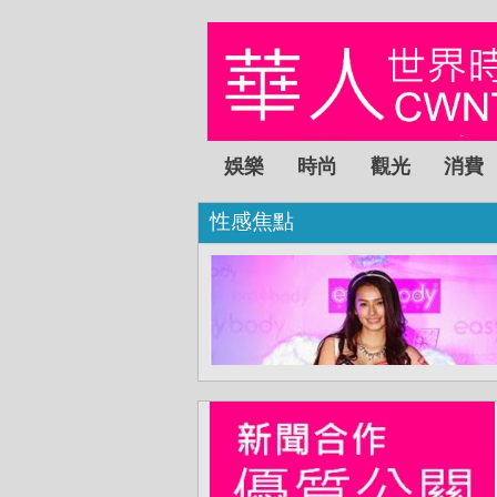
娛樂
時尚
觀光
消費
性感焦點