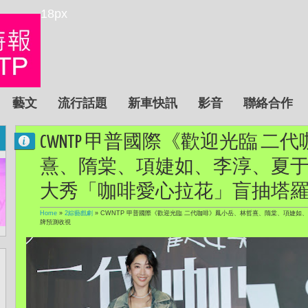
18px
藝文
流行話題
新車快訊
影音
聯絡合作
CWNTP 甲普國際《歡迎光臨 
熹、隋棠、項婕如、李淳、夏于
大秀「咖啡愛心拉花」盲抽塔
Home
»
2綜藝戲劇
»
CWNTP 甲普國際《歡迎光臨 二代咖啡》鳳小岳、林哲熹、隋棠、項婕如
牌預測收視