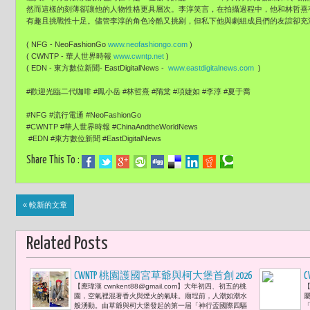
然而這樣的刻薄卻讓他的人物性格更具層次。李淳笑言，在拍攝過程中，他和林哲熹
有趣且挑戰性十足。儘管李淳的角色冷酷又挑剔，但私下他與劇組成員們的友誼卻充滿溫
( NFG - NeoFashionGo
www.neofashiongo.com
)
( CWNTP - 華人世界時報
www.cwntp.net
)
( EDN - 東方數位新聞- EastDigitalNews -
www.eastdigitalnews.com
)
#歡迎光臨二代咖啡 #鳳小岳 #林哲熹 #隋棠 #項婕如 #李淳 #夏于喬
#NFG #流行電通 #NeoFashionGo
#CWNTP #華人世界時報 #ChinaAndtheWorldNews
#EDN #東方數位新聞 #EastDigitalNews
Share This To :
« 較新的文章
Related Posts
CWNTP 桃園護國宮草爺與柯大堡首創 2026
C
【應瑋漢 cwnkent88@gmail.com】大年初四、初五的桃
【
第一屆「神行盃國際四驅車大賽」讓宮
C
園，空氣裡混著香火與煙火的氣味。廟埕前，人潮如潮水
廟文化與四驅車競技並肩而行 郭鬼鬼、
般湧動。由草爺與柯大堡發起的第一屆「神行盃國際四驅
「