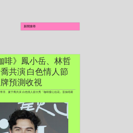
二代咖啡》鳳小岳、林哲
喬共演 白色情人節
羅牌預測收視
、李淳、夏于喬共演 白色情人節大秀「咖啡愛心拉花」盲抽塔羅