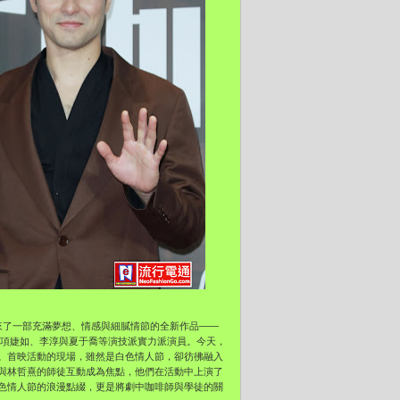
來了一部充滿夢想、情感與細膩情節的全新作品——
、項婕如、李淳與夏于喬等演技派實力派演員。今天，
。首映活動的現場，雖然是白色情人節，卻彷彿融入
與林哲熹的師徒互動成為焦點，他們在活動中上演了
色情人節的浪漫點綴，更是將劇中咖啡師與學徒的關