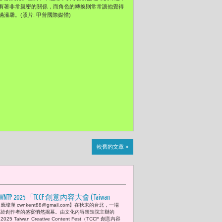
有著非常親密的關係，而角色的轉換則常常讓他覺得
馨。(照片: 甲普國際媒體)
較舊的文章 »
WNTP 2025 「TCCF 創意內容大會 ( Taiwan
應瑋漢 cwnkent88@gmail.com】在秋末的台北，一場
reative Content Fest ）」林志玲與張鈞甯
屬於創作者的盛宴悄然揭幕。由文化內容策進院主辦的
擔任頒獎嘉賓 盛況空前 「女性視角，
2025 Taiwan Creative Content Fest（TCCF 創意內容