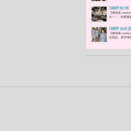
包》、《黑
等劇打造台
CWNTP Hit
【應瑋漢 cwnke
輯回歸，用
大ㄎㄚ」的重量級人
CWNTP 
【應瑋漢 cwn
歌，不會過
次想起。當市場