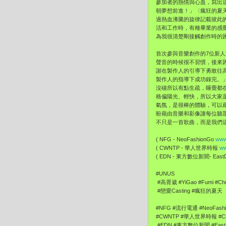
參加者的熱情與心血，寫出
朝夢想前進！」〈瘋狂的夏天
過熱血沸騰的旋律記載彼此
活和工作時，有種畢業的感
為我很清楚剛接觸創作時的
首次參與音樂創作的7位新人
聲音的時候很不習慣，後來因
謝在製作人的引導下勇敢往高
製作人的指導下成功錄完。
沒碰所以有點生疏，睡覺都在
格偏陽光、輕快，所以大家
氣氛，是很棒的體驗，可以
盼藉由音樂和影像讓每位聽
不只是一首歌曲，而是我們這
( NFG - NeoFashionGo
www
( CWNTP - 華人世界時報
ww
( EDN - 東方數位新聞- EastDi
#UNUS
#高胥崴 #YiGao #Fumi #C
#戀愛Casting #瘋狂的夏天
#NFG #流行電通 #NeoFash
#CWNTP #華人世界時報 #Chi
#EDN #東方數位新聞 #EastDi