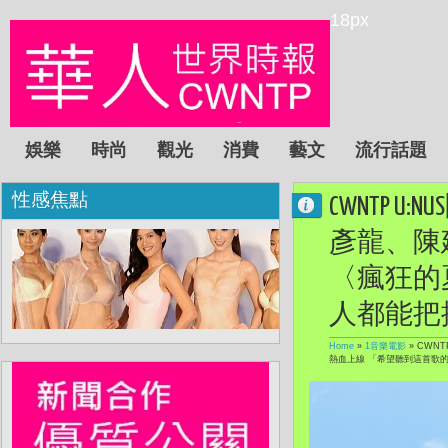
18px
娛樂
時尚
觀光
消費
藝文
流行話題
性感焦點
CWNTP U
彥龍、陳建
〈瘋狂的
人都能把
Home
»
1音樂電影
»
CWNT
熱血上線 「希望聽到這首歌