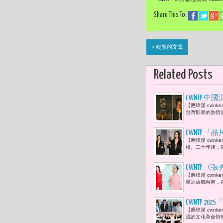
Share This To :
« 較新的文章
Related Posts
CWNTP 
【應瑋漢 cwn
戈 -- 步
台灣影展的熱情
CWNTP 
【應瑋漢 cwn
反思台灣流
權。二十年後，當
CWNTP
【應瑋漢 cwn
重返故鄉台南，在
CWNTP 
【應瑋漢 cwnk
告成立 董
流的文化革命悄然