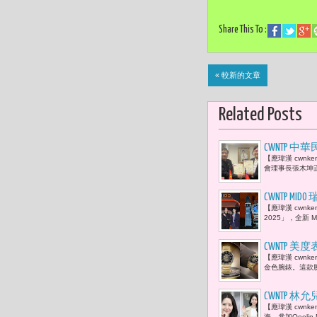
Share This To :
« 較新的文章
Related Posts
CWNTP
【應瑋漢 cwn
簽署《合作
會理事長張木坤
言。」
CWNTP MID
【應瑋漢 cwnke
次亮相
2025」，全新 Mult
CWNTP 美
【應瑋漢 cwnk
金色腕錶。這款
CWNTP 林
【應瑋漢 cwnk
海，參加Qeelin