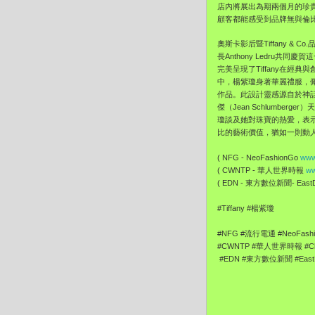
店內將展出為期兩個月的珍貴「
顧客都能感受到品牌無與倫
奧斯卡影后暨Tiffany & 
長Anthony Ledru
完美呈現了Tiffany在經
中，楊紫瓊身著華麗禮服，佩戴了Ti
作品。此設計靈感源自於神
傑（Jean Schlumb
瓊談及她對珠寶的熱愛，表
比的藝術價值，猶如一則動
( NFG - NeoFashionGo
www
( CWNTP - 華人世界時報
ww
( EDN - 東方數位新聞- EastDi
#Tiffany #楊紫瓊
#NFG #流行電通 #NeoFash
#CWNTP #華人世界時報 #Chi
#EDN #東方數位新聞 #EastDi