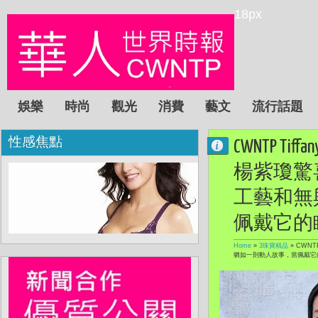
18px
娛樂
時尚
觀光
消費
藝文
流行話題
性感焦點
CWNTP 
楊紫瓊驚
工藝和無
佩戴它的
Home
»
3珠寶精品
»
CWN
猶如一則動人故事，當佩戴它