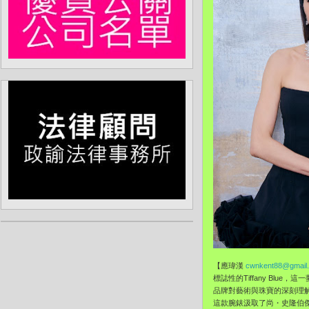
【應瑋漢
cwnkent88@gmail
標誌性的Tiffany Bl
品牌對藝術與珠寶的深刻理解與
這款腕錶汲取了尚・史隆伯傑