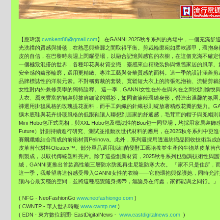
【應瑋漢
cwnkent88@gmail.com
】 在GANNI 2025秋冬系列的秀場中，一個充
光洗禮的質感與掛毯，在熟悉與華麗之間取得平衡。剪裁輪廓宛如柔軟護甲，環抱身軀
皮的自信，在巴黎時裝週上閃耀登場，以融合記憶與感官的衣櫥，在這個充滿不確定性
一個極致混搭的世界，各種印花與材質交織，靈感來自精緻裝飾與懷舊家居的風華。
安全感的繭形輪廓，選用更精緻、專注工藝與奢華質感的面料。這一季的設計涵蓋剪
品牌標誌性的洋裝元素。不對稱剪裁的套裝、寬鬆短大衣上的誇張泡泡袖、流暢剪裁的
女性對內外兼修美學的獨特詮釋。 這一季，GANNI女性在外在與內在之間找到愉
大衣、層次豐富的裙裝與披肩細節的襯衫，如同窗簾般環繞身形，營造出溫馨的氛圍
褲選用掛毯風格的玫瑰提花面料，而手工鉤織的針織衫則綻放著精緻花瓣的魅力。GA
獷木底鞋與花卉掛毯風格的低跟鞋讓人聯想到居家的舒適感，毛茸茸的帽子與兜帽則以粉
Mini Hobo包正式亮相，與XXL Hobo包及標誌性的Bou包一同登場，均採用家居裝飾感面料
Future）計劃持續進行研究、測試並推動次世代材料的應用，在2025秋冬系列中更
賽爾纖維結合而成的前衛材質Pelinova。此外，系列還採用透過紡織品回收技術製成
皮革替代材料Oleatex™。部分單品選用以細菌發酵工藝培養並生產的生物基皮革替代
劑製成，以取代傳統塑料亮片。除了這些創新材質，2025秋冬系列也強調技術性與
絨，GANNI更推出首款高性能三層防水防風再生尼龍防寒大衣。 「家不只是住所
這一季，我希望將這份感受帶入GANNI女性的衣櫥——它能環抱與保護她，同時允
讓內心最安穩的空間，並將這種感覺隨身攜帶，無論身在何處，家都能與之同行。」 —— GANNI
( NFG - NeoFashionGo
www.neofashiongo.com
)
( CWNTP - 華人世界時報
www.cwntp.net
)
( EDN - 東方數位新聞- EastDigitalNews -
www.eastdigitalnews.com
)