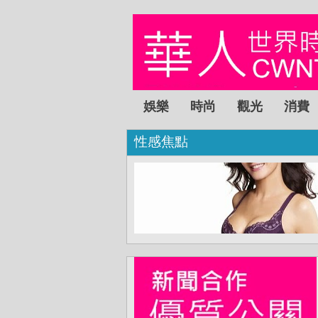
娛樂
時尚
觀光
消費
性感焦點