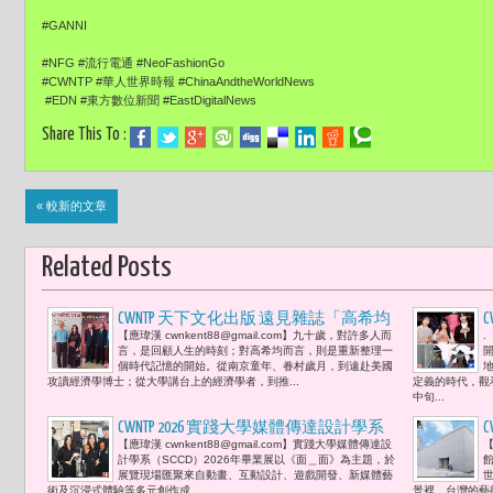
#GANNI
#NFG #流行電通 #NeoFashionGo
#CWNTP #華人世界時報 #ChinaAndtheWorldNews
#EDN #東方數位新聞 #EastDigitalNews
Share This To :
« 較新的文章
Related Posts
CWNTP 天下文化出版 遠見雜誌「高希均
【應瑋漢 cwnkent88@gmail.com】九十歲，對許多人而
.
回憶錄」新書發布會：從「天下哪有白
F
言，是回顧人生的時刻；對高希均而言，則是重新整理一
吃午餐」到「和平幸福」胡寶莉「他們
個時代記憶的開始。從南京童年、眷村歲月，到遠赴美國
攻讀經濟學博士；從大學講台上的經濟學者，到推...
定義的時代，觀
用一生的歲月，給我們上了一堂關於承
中旬...
擔與不忘本的生命教育。」
CWNTP 2026 實踐大學媒體傳達設計學系
【應瑋漢 cwnkent88@gmail.com】實踐大學媒體傳達設
【
（SCCD）畢業展 在「面」對「面」之間
計學系（SCCD）2026年畢業展以《面＿面》為主題，於
胡寶莉看見新世代莊為丞與連浡崴的創
展覽現場匯聚來自動畫、互動設計、遊戲開發、新媒體藝
術及沉浸式體驗等多元創作成...
景裡，台灣的藝