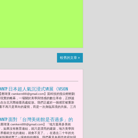
較舊的文章 »
CWNTP 日本超人氣沉浸式VR展《VISION
【應瑋漢 cwnkent88@gmail.com】當科技的指尖輕輕劃
ESTA》3/14空降台北101 SEVENTEEN、TXT、
開現實的帷幕，一場關於美學與情感的數位革命，正靜謐
ENHYPEN、BOYNEXTDOOR等韓團「零距離」
地在台北天際線最高處綻放。我們正處於一個感官被重新
看不再只是單向的凝視，而是一次身臨其境的共振。三月
登場 讓粉絲超近距離偶像美夢成真
​CWNTP 面對「台灣美術館是否過多」的
應瑋漢 cwnkent88@gmail.com】​「地方蓋再多美術
質疑 -- 多並非問題，沒有才是大麻煩。
館，如果沒有教育連結，就只是漂亮的建築，地方美學與
美術館與畫廊未來成為「地方創生」的
世界藝術文化的連結，就會不見了。」在過去二十年的光
術版圖經歷了一場奇特的擴張。我們看見各縣市政府如同