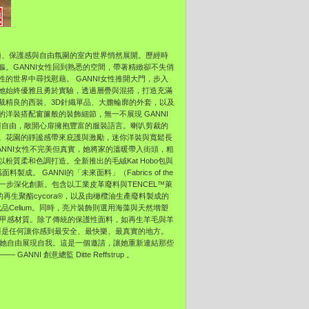
滿舒適、保護感與自由氛圍的室內世界悄然展開。歷經時
。GANNI女性回到熟悉的空間，帶著精緻卻不失俏
的世界中尋找慰藉。 GANNI女性推開大門，步入
她始終優雅且勇於實驗，透過層疊與混搭，打造充滿
裁精良的西裝、3D針織單品、大膽輪廓的外套，以及
洋裝搭配窗簾般的裝飾細節，無一不展現 GANNI
悅與自由，敞開心扉擁抱豐富的服裝語言。喇叭剪裁的
。花園的靜謐感帶來庇護與激勵，迷你洋裝與寬鬆長
NNI女性不完美但真實，她將家的溫暖帶入街頭，粗
質柔和色調打造。全新推出的毛絨Kat Hobo包與
製成。 GANNI的「未來面料」（Fabrics of the
進一步深化創新。包含以工業皮革廢料與TENCEL™萊
的再生聚酯cycora®，以及由橄欖油生產廢料製成的
品Celium。同時，亮片裝飾則選用海藻與天然增塑
護甲感材質。除了傳統的保護性面料，如再生羊毛與羊
，而是任何讓你感到最安全、最快樂、最真實的地方。
許她自由展現自我。這是一個邀請，讓她重新連結那些
 創意總監 Ditte Reffstrup 。