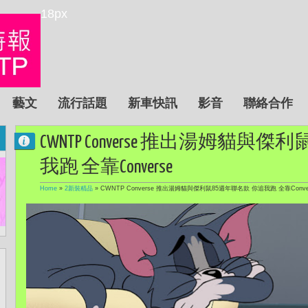
18px
藝文
流行話題
新車快訊
影音
聯絡合作
CWNTP Converse 推出湯姆貓與
我跑 全靠Converse
Home
»
2新裝精品
»
CWNTP Converse 推出湯姆貓與傑利鼠85週年聯名款 你追我跑 全靠Conve