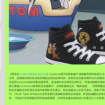
【應瑋漢
cwnkent88@gmail.com
】Converse攜手經典動畫IP 湯姆貓與傑利鼠推
以來，湯姆貓與傑利鼠憑藉其幽默詼諧的故事情節、鮮明角色形象和無對白的喜劇形
這也與Converse始終鼓勵突破界限、表達個性的品牌理念相符合。時逢湯姆貓與傑利鼠
畫元素融入Converse經典鞋款與服飾中，演繹妙趣橫生的「貓鼠遊戲」，持續傳
鞋款及服飾在內的適合多樣年齡層的系列產品，鞋款涵蓋成人款及兒童款，讓親子間也
70、Chuck Taylor All Stars以深受喜愛的湯姆貓與傑利鼠為靈感，鞋身點
味； T恤也印有湯姆貓與傑利鼠嬉戲圖案，誇張而妙趣的細節設計為產品注入全新魅