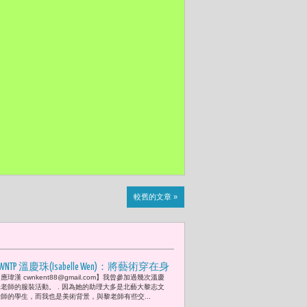
較舊的文章 »
WNTP 溫慶珠(Isabelle Wen)：將藝術穿在身
應瑋漢 cwnkent88@gmail.com】我曾參加過幾次溫慶
上的人。「生命最可貴是要拿得起，放
珠老師的服裝活動。 . 因為她的助理大多是北藝大黎志文
的下！親愛的，我要和您說一揖謝幕！
老師的學生，而我也是美術背景，與黎老師有些交...