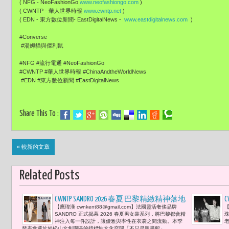
( NFG - NeoFashionGo
www.neofashiongo.com
)
( CWNTP - 華人世界時報
www.cwntp.net
)
( EDN - 東方數位新聞- EastDigitalNews -
www.eastdigitalnews.com
)
#Converse
#湯姆貓與傑利鼠
#NFG #流行電通 #NeoFashionGo
#CWNTP #華人世界時報 #ChinaAndtheWorldNews
#EDN #東方數位新聞 #EastDigitalNews
Share This To :
« 較新的文章
Related Posts
CWNTP SANDRO 2026 春夏 巴黎精緻精神落地
C
【應瑋漢 cwnkent88@gmail.com】法國靈活奢侈品牌
【
台北 婁峻碩與程予希分享書香與時尚共
SANDRO 正式揭幕 2026 春夏男女裝系列，將巴黎都會精
構法國都會風格
神注入每一件設計，讓優雅與率性在衣裳之間流動。本季
發表會選址於松山文創園區的指標性文化空間「不只是圖書館」，...