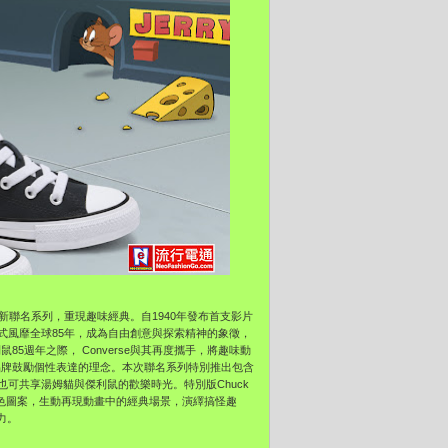
出全新聯名系列，重現趣味經典。自1940年發布首支影片
式風靡全球85年，成為自由創意與探索精神的象徵，
85週年之際， Converse與其再度攜手，將趣味動
遞品牌鼓勵個性表達的理念。本次聯名系列特別推出包含
可共享湯姆貓與傑利鼠的歡樂時光。特別版Chuck
綴醒目的角色圖案，生動再現動畫中的經典場景，演繹搞怪趣
力。