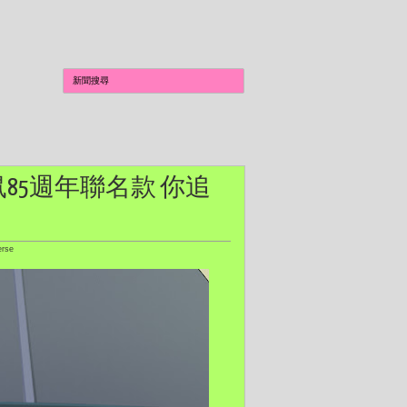
傑利鼠85週年聯名款 你追
rse