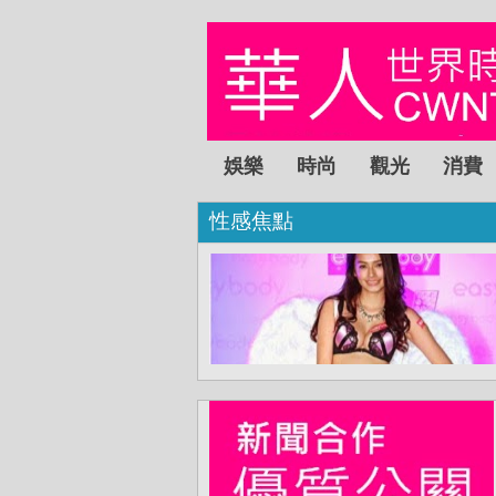
娛樂
時尚
觀光
消費
性感焦點