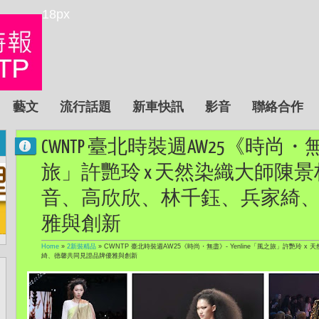
18px
藝文
流行話題
新車快訊
影音
聯絡合作
CWNTP 臺北時裝週AW25《時尚・無盡
旅」許艷玲 x 天然染織大師陳
音、高欣欣、林千鈺、兵家綺
雅與創新
Home
»
2新裝精品
»
CWNTP 臺北時裝週AW25《時尚・無盡》- Yenline「風之旅」許艷玲
綺、德馨共同見證品牌優雅與創新