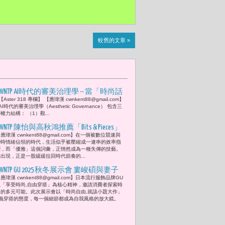
較舊的文章 »
CWNTP AI時代的審美治理學 -- 當「時尚話
 【Aster 318 專欄】 【應瑋漢 cwnkent88@gmail.com】
語權」流行穿搭造型是種沉默的視覺語
 AI時代的審美治理學（Aesthetic Governance） 包含三
言 當代社會裡被低估的 「這世界根本
權力結構： （1）觀...
還沒等你開口，就已經先決定怎麼看
WNTP 陳怡與高秋鴻推薦「Bits & Pieces」
你。」全球時尚中央銀行VOGUE與銀行總
應瑋漢 cwnkent88@gmail.com】在一個被數位競速與
以日本百年手帕品牌 傳遞彼此被遺忘的
瞬時情緒佔領的時代，生活似乎被壓縮成一連串的效率指
裁安娜溫圖( Anna Wintour) 如何用審美統
生活溫度 「願你今天也被溫柔對待。」
標，而「優雅」這個詞彙，正悄然成為一種失傳的技藝。
治世界目光
ces 的出現，正是一股緩緩拉回時代節奏的...
讓胡寶莉與先生王應傑相視一笑 所有的
話語都融化在那一刻的溫暖
CWNTP GU 2025 秋冬展示會 婁峻碩與妻子
應瑋漢 cwnkent88@gmail.com】日本流行服飾品牌GU
焦凡凡演繹都會學院自由風
以「享受時尚,自由穿搭」為核心精神，邀請消費者探索時
尚的多元可能。此次展示會以「時尚自由,就該小題大作」
義穿搭的態度，每一個細節都成為自我風格的放大鏡。