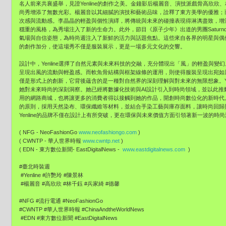
名人前來共襄盛舉，見證Yenline的創作之美。金鐘影后楊麗音、演技派戲骨高欣
尚秀增添了無數光彩。楊麗音以其細膩的演技和藝術品味，詮釋了東方美學的優雅；
次感與流動感。李晶晶的輕盈與個性演繹，將傳統與未來的碰撞表現得淋漓盡致，增
穩重的風格，為秀場注入了新的生命力。此外，節目《原子少年》出道的男團Saturn
氣場與自信姿態，為時尚週注入了新鮮的活力與話題焦點。這些來自各界的明星與偶像，
的創作加分，使這場秀不僅是服裝展示，更是一場多元文化的交響。
設計中，Yenline選擇了自然元素與未來科技的交融，充分體現出「風」的輕盈與
呈現出風的流動與輕盈感。而軟魚骨結構與框架線條的運用，則使得服裝呈現出宛如
僅是形式上的創新，它背後蘊含的是一種對自然界的深刻理解與對未來的無限想象。Ye
她對未來時尚的深刻洞察。她已經將數據化技術與AI設計引入到時尚領域，並以此推動
用的網路商城，也將讓更多的消費者得以接觸到她的作品，開創時尚數位化的新時代。此
的原則，採用天然染布、環保纖維等材料，並結合手染工藝與庫存面料，讓時尚回歸
Yenline的品牌不僅在設計上有所突破，更在環保與未來價值方面引領著新一波的時
( NFG - NeoFashionGo
www.neofashiongo.com
)
( CWNTP - 華人世界時報
www.cwntp.net
)
( EDN - 東方數位新聞- EastDigitalNews -
www.eastdigitalnews.com
)
#臺北時裝週
#Yenline #許艷玲 #陳景林
#楊麗音 #高欣欣 #林千鈺 #兵家綺 #德馨
#NFG #流行電通 #NeoFashionGo
#CWNTP #華人世界時報 #ChinaAndtheWorldNews
#EDN #東方數位新聞 #EastDigitalNews