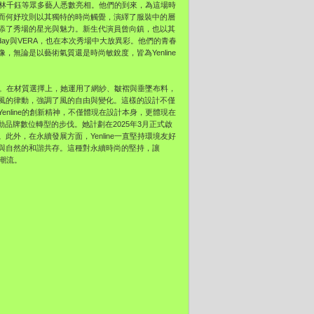
欣、林千鈺等眾多藝人悉數亮相。他們的到來，為這場時
而何妤玟則以其獨特的時尚觸覺，演繹了服裝中的層
添了秀場的星光與魅力。新生代演員曾向鎮，也以其
day與VERA，也在本次秀場中大放異彩。他們的青春
無論是以藝術氣質還是時尚敏銳度，皆為Yenline
變幻。在材質選擇上，她運用了網紗、皺褶與垂墜布料，
風的律動，強調了風的自由與變化。這樣的設計不僅
nline的創新精神，不僅體現在設計本身，更體現在
品牌數位轉型的步伐。她計劃在2025年3月正式啟
外，在永續發展方面，Yenline一直堅持環境友好
與自然的和諧共存。這種對永續時尚的堅持，讓
尚潮流。