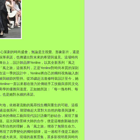
部精心策劃的時尚盛會，無論是主視覺、形象影片，還是
深厚承諾，也傳遞出對未來的希望與遠見。這場時尚
上，設計師品牌Yenline，以其全新系列「風之
之旅」這個系列，正是Yenline對時尚本質的深刻
一季的設計中，Yenline將自己的獨特視角融入創
確與細節的堅持。從35歲赴法進修時裝設計至今，她
nline一直以來都在致力於傳統手工技藝與原民文化
美學的優雅與溫度。正如她所說：「每一塊布料、每
，也是她對永續的承諾。
大地，依賴著流動的風尋找生機與重生的可能。這樣
e通過這個系列，期望喚起大眾對大自然的敬畏與謙卑，
染布的傳統工藝與現代設計語彙巧妙結合，展現了服
值。這次與陳景林大師的合作，便是這種創新融合的
與對自然的理解，為「風之旅」增添了無限生命力。
，再現了四季變化的獨特韻律，這一過程不僅是工藝的
的盛大表演。現場的嘉賓雲集，眾多影視明星與時尚