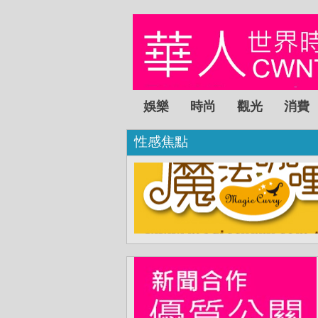
娛樂
時尚
觀光
消費
性感焦點