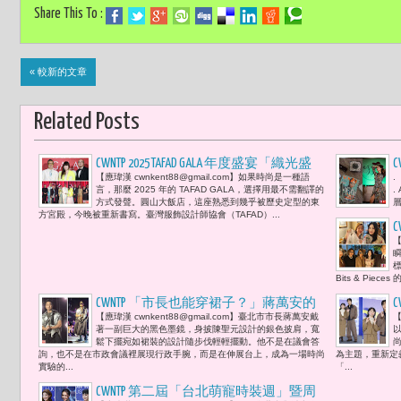
Share This To :
« 較新的文章
Related Posts
CWNTP 2025 TAFAD GALA 年度盛宴「織光盛
【應瑋漢 cwnkent88@gmail.com】如果時尚是一種語
.
宴」-- 1. 時尚CEO溫筱鴻：「站在鎂光燈
言，那麼 2025 年的 TAFAD GALA，選擇用最不需翻譯的
.
背後，可以決定光落在哪裡的人。」
方式發聲。圓山大飯店，這座熟悉到幾乎被歷史定型的東
層
方宮殿，今晚被重新書寫。臺灣服飾設計師協會（TAFAD）...
C
【
Bits & Pie
CWNTP 「市長也能穿裙子？」蔣萬安的
【應瑋漢 cwnkent88@gmail.com】臺北市市長蔣萬安戴
【
台北市伸展台流行宣言 2025「台北好時
著一副巨大的黑色墨鏡，身披陳聖元設計的銀色披肩，寬
尚」壓軸登場
鬆下擺宛如裙裝的設計隨步伐輕輕擺動。他不是在議會答
詢，也不是在市政會議裡展現行政手腕，而是在伸展台上，成為一場時尚
為主題，重新定
實驗的...
「...
CWNTP 第二屆「台北萌寵時裝週」暨周