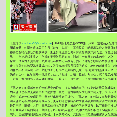
【應瑋漢
cwnkent88@gmail.com
】2025臺北時裝週AW25盛大揭幕，這場由文化
開幕大秀，均圍繞著本屆的主題《時尚・無盡》，不僅展現了時尚產業對永續發展的
饗宴是對時尚創新力量的致敬，更是對環境責任與可持續發展的深刻表達。而在這個舞台
旅」，為這場盛事注入了別樣的視覺與思想碰撞，開創了一條屬於未來的時尚之路。「風
探索，透過對天然染布工藝與創新科技的完美融合，揭示了她對永續時尚的新詮釋。在這
作：從藥劑師轉型為服裝設計師，這段充滿挑戰與探索的過程，為她的創作注入了精
的作品中不僅展現出對工藝的執著，也將文化與時尚交織，尋找設計的靈魂與未來。Ye
的跨界合作，她珍惜每一個細節，並以「碰撞、永續、原創」為核心，賦予服裝經典
一針線，都是對過去與未來的對話。」這次的「風之旅」，便是她對時尚的深情表白
「風之旅」的靈感來自於自然界中的飛鳥，這些自由自在的生物穿越著戰爭與破敗的
的設計理念不僅是視覺與創作的探索，更是一場對環境與文化的深刻反思。Yenlin
讓時尚成為一個傳遞哲學、道德與永續理念的媒介。「風之旅」的精髓，在於將天然
裝設計如何不僅關注視覺的美感，更深刻地思索時尚在文化延續與環境保護方面的價
最好例證。陳景林大師，臺灣工藝領域的翹楚，所創作的天然染布，以其獨特的技法
來自宜蘭染工坊的染布工藝師們，以24節氣為靈感，利用天然染料和色彩切割技法
表現，更是對時間與生命的敬畏。本次的時尚秀，無疑是一場充滿藝術感與文化底蘊