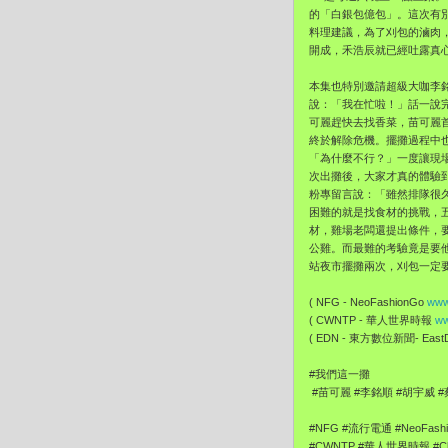
的「白銀包億包」。這次有
料理建議，為了刈包的滷肉
開成，禾浩辰就已經吐露真
本集也特別邀請超級大咖李
說：「我在忙啦！」話一說
可麗趕快去找香菜，苗可麗
終於解除危機。擺攤過程中
「為什麼不行？」一度讓現
次出攤後，大家才真的體驗
粉專留言說：「雖然排隊很
困難的就是找食材的挑戰，
材，雞場老闆還提出條件，
公雞。而最難的考驗竟是要
站夜市擺攤兩次，刈包一定
( NFG - NeoFashionGo
www
( CWNTP - 華人世界時報
ww
( EDN - 東方數位新聞- EastDi
#我們這一攤
#苗可麗 #李銘順 #胡宇威 
#NFG #流行電通 #NeoFash
#CWNTP #華人世界時報 #Chi