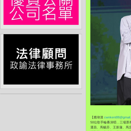
【應瑋漢
cwnkent88@gmail
50位歌手輪番演唱，三場
運昌、馬毓芬、王新蓮、馬