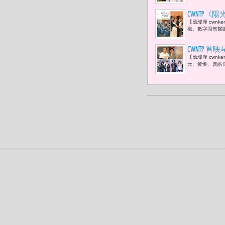
CWNTP
【應瑋漢 cwn
流傳名言陳
檻。數字固然耀
CWNTP
【應瑋漢 cwn
鐘獎個人
元、黃惟、曾皓