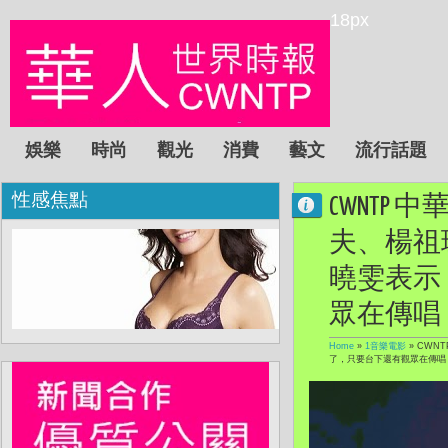
18px
娛樂
時尚
觀光
消費
藝文
流行話題
性感焦點
CWNT
夫、楊祖
曉雯表示
眾在傳唱
Home
»
1音樂電影
»
CWN
了，只要台下還有觀眾在傳唱