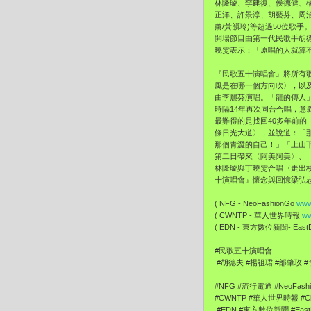
林隆璇、李建復、侯德健、
正洋、許景淳、胡藝芬、周治平
薰/黃韻玲)等超過50位歌
開場節目由第一代民歌手胡
曉雯表示：「原唱的人就算
『民歌五十演唱會』將所有
風是在哪一個方向吹〉，以
由李麗芬演唱。「龍的傳人
時隔14年再次同台合唱，
最難得的是找回40多年前
條日光大道〉，並說道：「
那個青澀的自己！」「上山
第二日帶來〈阿美阿美〉、
林隆璇與丁曉雯合唱〈走出
十演唱會』懷念與回憶梁弘
( NFG - NeoFashionGo
www
( CWNTP - 華人世界時報
ww
( EDN - 東方數位新聞- EastDi
#民歌五十演唱會
#胡德夫 #楊祖珺 #邰肇玫 
#NFG #流行電通 #NeoFash
#CWNTP #華人世界時報 #Chi
#EDN #東方數位新聞 #EastDi