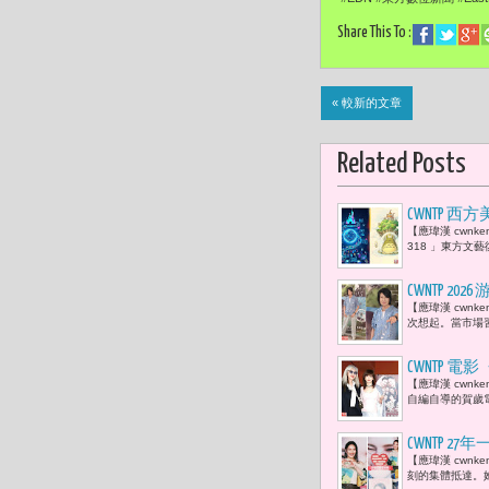
Share This To :
« 較新的文章
Related Posts
CWNTP 
【應瑋漢 cwnken
島策略
318 」東方文藝
CWNTP 
【應瑋漢 cwn
歌，不會過
次想起。當市場
CWNTP 
【應瑋漢 cwn
自編自導的賀歲電
CWNTP 
【應瑋漢 cwn
能量 溫暖
刻的集體抵達。她