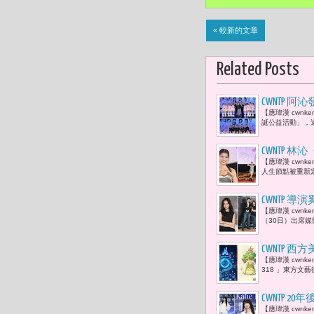
« 較新的文章
Related Posts
CWNTP 
【應瑋漢 cwn
量溫暖串聯 
誕公益活動」，這
CWNTP
【應瑋漢 cwn
人生節點被重新定
CWNTP
【應瑋漢 cwnk
驚悚劇
（30日）出席
CWNTP 
【應瑋漢 cwnken
島策略
318 」東方文藝
CWNTP
【應瑋漢 cwn
的全新單曲