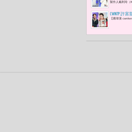
製作人戴利玲（K
CWNTP 許
【應瑋漢 cwnk
金曲歌王「