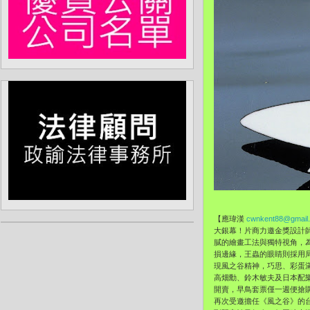
【應瑋漢
cwnkent88@gmail
大銀幕！片商力邀金獎設計
膩的繪畫工法與獨特視角，
損邊緣，王蟲的眼睛則採用
現風之谷精神，巧思、彩蛋
高畑勳、鈴木敏夫及日本配樂
開賣，早鳥套票僅一週便搶
再次受邀擔任《風之谷》的