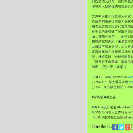
到既害怕又好奇，但同時也
環境與人類關係的省思及其
方序中與董十行更深入研究
典故事都像是從挖掘和探索
用素描線條呈現古代書籍的
在王蟲的眼睛做了局部的亮
由，翱翔在天空。」他特別
術與情感深度的「限量版王
以日版字體為原型，加入更
定海報無論在視覺還是概念
號，杜絕盜版，全球僅限量6
「限量版王蟲圖鑑」海報乙
絲團。(照片:甲上娛樂 )
( NFG - NeoFashionGo
www
( CWNTP - 華人世界時報
ww
( EDN - 東方數位新聞- EastDi
#宮﨑駿 #風之谷
#NFG #流行電通 #NeoFash
#CWNTP #華人世界時報 #Chi
#EDN #東方數位新聞 #EastDi
Share This To :