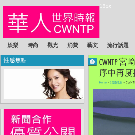
18px
娛樂
時尚
觀光
消費
藝文
流行話題
性感焦點
CWNT
序中再度
Home
»
1音樂電影
»
CWN