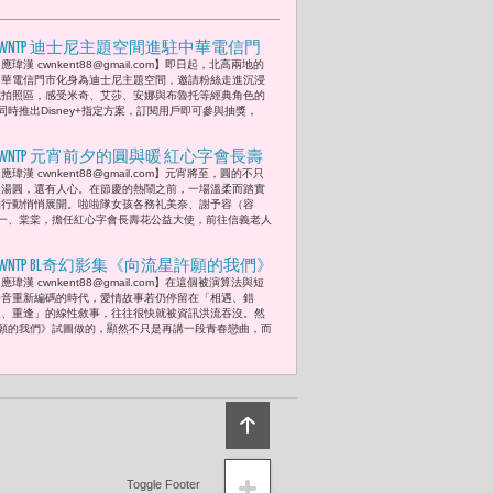
CWNTP 迪士尼主題空間進駐中華電信門
應瑋漢 cwnkent88@gmail.com】即日起，北高兩地的
市 陳永樂 : 「藉由這次與中華電信的合
中華電信門市化身為迪士尼主題空間，邀請粉絲走進沉浸
作，台灣的粉絲們可以用更輕鬆的方式
式拍照區，感受米奇、艾莎、安娜與布魯托等經典角色的
時推出Disney+指定方案，訂閱用戶即可參與抽獎，
暢享迪士尼世界級的故事與優質的亞太
內容，盡在Disney+。」
CWNTP 元宵前夕的圓與暖 紅心字會長壽
應瑋漢 cwnkent88@gmail.com】元宵將至，圓的不只
花公益大使美奈、謝予容（容容）、貝
是湯圓，還有人心。在節慶的熱鬧之前，一場溫柔而踏實
拉、十一、棠棠 為孤單歲月添一抹光
的行動悄悄展開。啦啦隊女孩各務礼美奈、謝予容（容
一、棠棠，擔任紅心字會長壽花公益大使，前往信義老人
CWNTP BL奇幻影集《向流星許願的我們》
應瑋漢 cwnkent88@gmail.com】在這個被演算法與短
「流星四少」鍾岳軒、初孟軒、余杰
影音重新編碼的時代，愛情故事若仍停留在「相遇、錯
恩、各務孝太轉舵啟航 在遺忘邊境重塑
過、重逢」的線性敘事，往往很快就被資訊洪流吞沒。然
願的我們》試圖做的，顯然不只是再講一段青春戀曲，而
愛的真諦
Toggle Footer