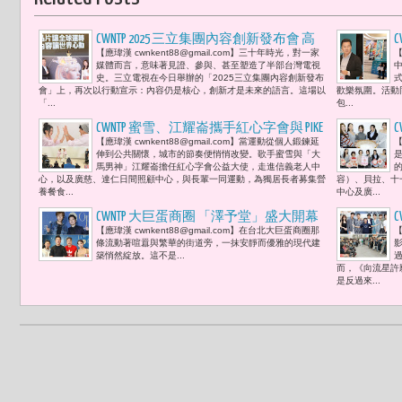
CWNTP 2025 三立集團內容創新發布會 高
【應瑋漢 cwnkent88@gmail.com】三十年時光，對一家
【
明慧：「『晶片讓全球運轉，內容讓世
媒體而言，意味著見證、參與、甚至塑造了半部台灣電視
界心動。』從內容創新到治理藍圖，打
史。三立電視在今日舉辦的「2025三立集團內容創新發布
會」上，再次以行動宣示：內容仍是核心，創新才是未來的語言。這場以
歡樂氛圍。活動同
造TEAM TAIWAN影視隊。」
「...
包...
CWNTP 蜜雪、江耀崙攜手紅心字會與 PIKE
【應瑋漢 cwnkent88@gmail.com】當運動從個人鍛鍊延
【
SIX 發起「練核心 · 暖愛心」公益行動 為
伸到公共關懷，城市的節奏便悄悄改變。歌手蜜雪與「大
長者募餐食
馬男神」江耀崙擔任紅心字會公益大使，走進信義老人中
心，以及廣慈、達仁日間照顧中心，與長輩一同運動，為獨居長者募集營
容）、貝拉、十
養餐食...
中心及廣...
CWNTP 大巨蛋商圈 「澤予堂」盛大開幕
【應瑋漢 cwnkent88@gmail.com】在台北大巨蛋商圈那
【
羅志祥、油條兄弟（大寶、柳橙、迪哥
條流動著喧囂與繁華的街道旁，一抹安靜而優雅的現代建
與大禹）等眾藝人現身力挺 陳立哲以
築悄然綻放。這不是...
而，《向流星許
「陪伴」的精神改寫中醫的服務
是反過來...