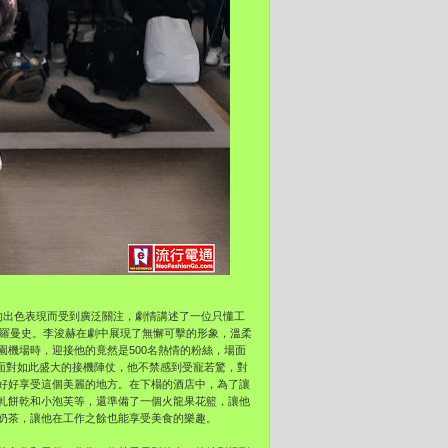
的出色表現而受到廣泛關注，劇情講述了一位只懂工
場羅曼史。李浚赫在劇中展現了無懈可擊的形象，溫柔
機場時，迎接他的竟然是500名熱情的粉絲，場面
面對如此盛大的接機陣仗，他不禁感到受寵若驚，對
好好享受這個美麗的地方。在下榻的酒店中，為了讓
軋餅乾和小泡芙等，還準備了一個火龍果花籃，讓他
奶茶，讓他在工作之餘也能享受美食的樂趣。