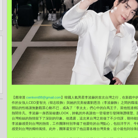
【應瑋漢
cwnkent88@gmail.com
】韓國人氣男星李浚赫的首次台灣之行，在新戲中
作的女強人CEO姜智允（韓志旼飾）與她的完美秘書劉恩浩（李浚赫飾）之間的職
體貼的性格讓無數觀眾心動不已，成為了「李太太」們心中的白馬王子。當他抵達桃園
熱鬧非凡。李浚赫一身西裝秘書LOOK，帥氣的外表讓他一登場便引發陣陣讚嘆聲。
台灣粉絲的熱情留下了深刻的印象。他透露，這次來台灣之前做了不少功課，期待能
李浚赫感受到台灣的熱情，工作團隊特別準備了他愛吃的台灣點心，包括洋芋片、牛
感受到台灣的獨特風情。此外，團隊還安排了他品嘗各種台灣美食，從小籠包到珍珠