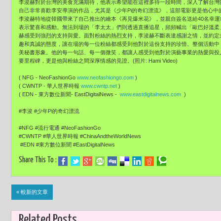
李浚赫對於台灣的美食充滿期待，他表示希望能在這裡多待一段時間，深入了解台灣
自己非常喜歡李安導演的作品，尤其是《少年Pi的奇幻漂流》，這部電影更是他心中
李浚赫特地從韓國帶來了自己推出的繪本《再見爆米花》，並親自簽名送給40名幸
表示驚喜和感動。無法到場的「李太太」們則透過直播追星，頻頻喊出「歐巴好溫柔
赫感受到強烈的支持與愛。面對粉絲的熱烈支持，李浚赫不斷表達感謝之情，並約定
趣和真誠的態度，讓在場的每一位粉絲都感受到他對於這份支持的珍惜。整個活動中
美秘書形象。他的每一句話、每一個微笑，都讓人感受到他對於演藝事業的熱愛與投
要里程碑，更是他與粉絲之間深厚情感的見證。(照片: Hami Video)
( NFG - NeoFashionGo
www.neofashiongo.com
)
( CWNTP - 華人世界時報
www.cwntp.net
)
( EDN - 東方數位新聞- EastDigitalNews -
www.eastdigitalnews.com
)
#李浚 #少年Pi的奇幻漂流
#NFG #流行電通 #NeoFashionGo
#CWNTP #華人世界時報 #ChinaAndtheWorldNews
#EDN #東方數位新聞 #EastDigitalNews
Share This To :
« 較新的文章
Related Posts