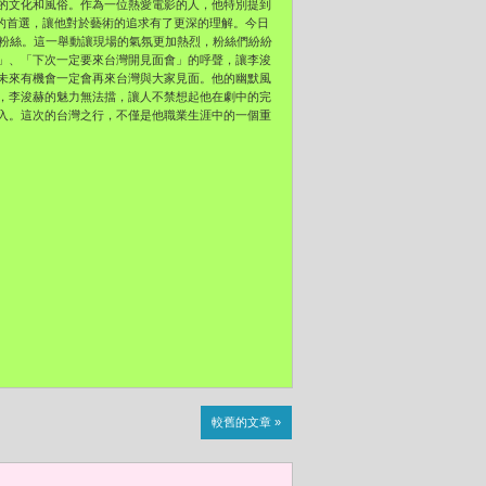
的文化和風俗。作為一位熱愛電影的人，他特別提到
的首選，讓他對於藝術的追求有了更深的理解。今日
運粉絲。這一舉動讓現場的氣氛更加熱烈，粉絲們紛紛
」、「下次一定要來台灣開見面會」的呼聲，讓李浚
未來有機會一定會再來台灣與大家見面。他的幽默風
，李浚赫的魅力無法擋，讓人不禁想起他在劇中的完
入。這次的台灣之行，不僅是他職業生涯中的一個重
較舊的文章 »