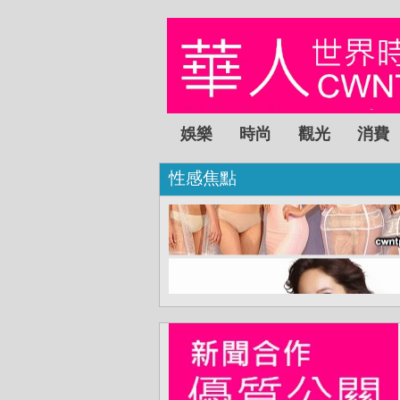
娛樂
時尚
觀光
消費
性感焦點