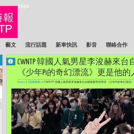
18px
藝文
流行話題
新車快訊
影音
聯絡合作
CWNTP 韓國人氣男星李浚赫來
《少年Pi的奇幻漂流》更是他
Home
»
2綜藝戲劇
»
CWNTP 韓國人氣男星李浚赫來台自爆最愛李安導演 《少年Pi的奇幻漂流