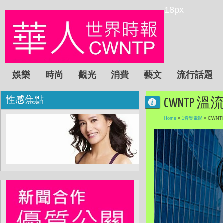
18px
娛樂
時尚
觀光
消費
藝文
流行話題
性感焦點
CWNTP 溫流
Home
»
1音樂電影
»
CWNT