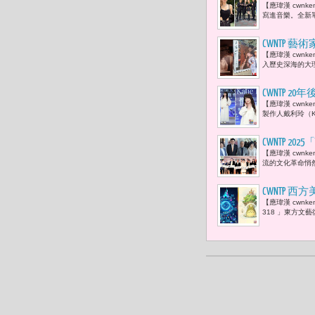
【應瑋漢 cwn
誰，只要不
寫進音樂。全新單曲
CWNTP
【應瑋漢 cwn
受感動「出
入歷史深海的大理
CWNTP
【應瑋漢 cwn
的全新單曲
製作人戴利玲（K
CWNTP 
【應瑋漢 cwnk
告成立 董
流的文化革命悄然
包》、《黑
等劇打造台
CWNTP 
【應瑋漢 cwnken
島策略
318 」東方文藝