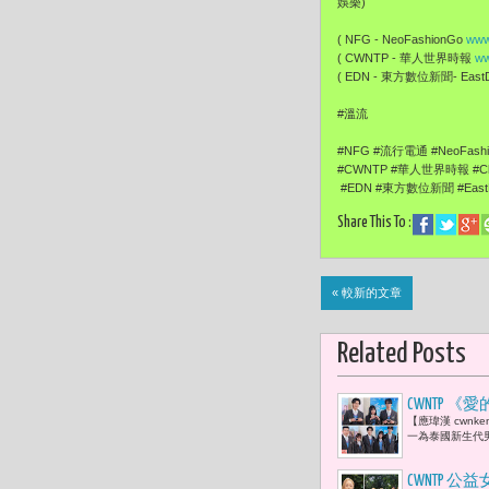
娛樂)
( NFG - NeoFashionGo
www
( CWNTP - 華人世界時報
ww
( EDN - 東方數位新聞- EastDi
#溫流
#NFG #流行電通 #NeoFash
#CWNTP #華人世界時報 #Chi
#EDN #東方數位新聞 #EastDi
Share This To :
« 較新的文章
Related Posts
CWNTP 《愛
【應瑋漢 cwn
粼、ROB
一為泰國新生代男
人』。」
CWNTP 公