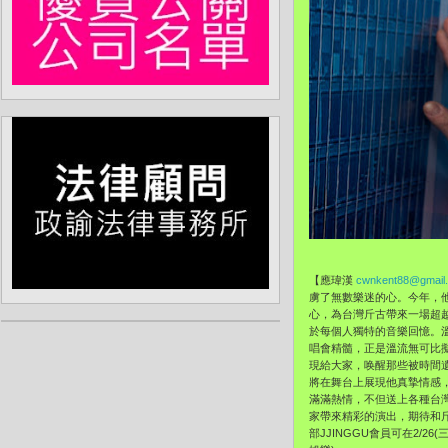
【應瑋漢
cwnkent88@gmail
虜了無數樂迷的心。今年，他即將
心，為台灣斤古帶來一場超
於每個人獨特的音樂回憶。溫
唱會精髓，正是溫流無可比
現給大家，唤醒那些被時間
將在舞台上展現他真摯情感，
滿滿熱情，不但送上各種台
家帶來精彩的演出，期待和斤古們
部JJINGGU會員可在2/26(