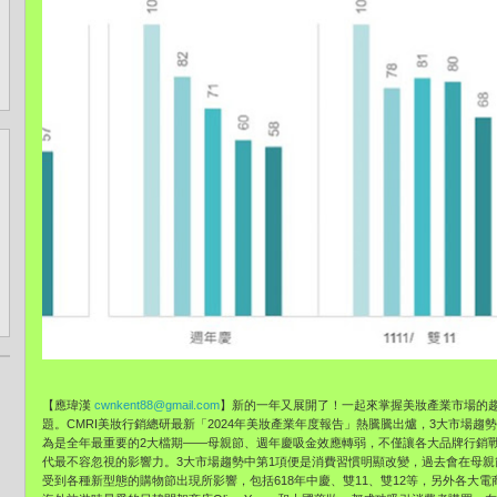
【應瑋漢
cwnkent88@gmail.com
】新的一年又展開了！一起來掌握美妝產業市場的趨
題。CMRI美妝行銷總研最新「2024年美妝產業年度報告」熱騰騰出爐，3大市場
為是全年最重要的2大檔期——母親節、週年慶吸金效應轉弱，不僅讓各大品牌行銷戰
代最不容忽視的影響力。3大市場趨勢中第1項便是消費習慣明顯改變，過去會在母
受到各種新型態的購物節出現所影響，包括618年中慶、雙11、雙12等，另外各大