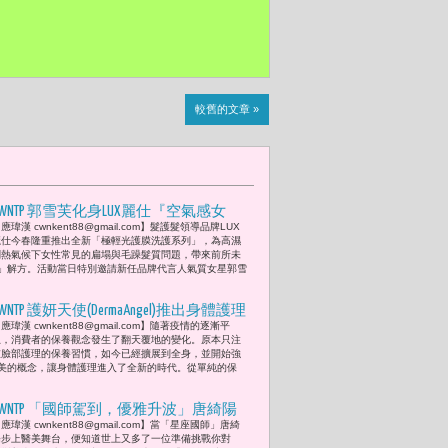
較舊的文章 »
CWNTP 郭雪芙化身LUX麗仕『空氣感女
應瑋漢 cwnkent88@gmail.com】髮護髮領導品牌LUX
神』 親臨西門町分享髮絲養護祕 打破
麗仕今春隆重推出全新「極輕光護膜洗護系列」，為高濕
濕氣髮塌魔咒 頭髮也要穿雨衣
悶熱氣候下女性常見的扁塌與毛躁髮質問題，帶來前所未
」解方。活動當日特別邀請新任品牌代言人氣質女星郭雪
CWNTP 護妍天使(DermaAngel)推出身體護理
應瑋漢 cwnkent88@gmail.com】隨著疫情的逐漸平
新革命 輕保養概念讓油痘肌也能擁有嫩
息，消費者的保養觀念發生了翻天覆地的變化。原本只注
透美肌
重臉部護理的保養習慣，如今已經擴展到全身，並開始強
美的概念，讓身體護理進入了全新的時代。從單純的保
CWNTP 「國師駕到，優雅升波」唐綺陽
應瑋漢 cwnkent88@gmail.com】當「星座國師」唐綺
感受「無雙」的美麗進化論
陽步上醫美舞台，便知道世上又多了一位準備挑戰你對