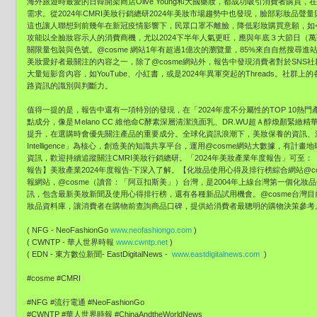
海外旅遊時最愛的日韓開架商店Olive Young和大國藥妝，都成功吸引消費者購
需求。從2024年CMRI美妝行銷總研2024年美妝市場趨勢中也發現，臉部彩妝品
這也讓人聯想到前幾年在新冠疫情影響下，民眾口罩不離臉，降低彩妝購買意願，如
攻能以全臉妝容示人的消費商機，尤以2024下半年人氣更旺，應與年底３大節日（
關限量包裝與色號。@cosme 網站1年有超過1億次的瀏覽量，85%來自自然搜尋進站
美妝愛好者最關注的內容之一，除了@cosme網站外，報告中發現消費者對於SNS
大量短影音內容，如YouTube、小紅書，或是2024年異軍突起的Threads。社
路資訊的識別與判斷力。
值得一提的是，報告中還有一項特別的發現，在「2024年度不分屬性的TOP 10熱
點成分，像是Ｍelano CC 維他命C酵素深層清潔洗面乳、DR.WU超Ａ醇煥顏緊緻精華1
提升，在選購時會優先關注產品的重要成分。全球化資訊浪潮下，美妝保養的資訊、流行
Intelligence」為核心，創造美的知識共享平台，運用@cosme網站大數據，
資訊，歡迎持續追蹤關注CMRI美妝行銷總研。「2024年美妝產業年度報告」可至：
報告】美妝產業2024年度報告-下深入了解。【化妝品使用心得及排行榜綜合網站@co
報網站，@cosme（讀音：「阿豆扣斯美」）台灣，是2004年上線台灣第一個化
訊，包含最新美妝新聞及使用心得排行榜，還有各種新品試用機會。@cosme台灣目
妝品資料庫，讓消費者在購物前查詢商品口碑，提供給消費者最聰明的購物決策參考
( NFG - NeoFashionGo
www.neofashiongo.com
)
( CWNTP - 華人世界時報
www.cwntp.net
)
( EDN - 東方數位新聞- EastDigitalNews -
www.eastdigitalnews.com
)
#cosme #CMRI
#NFG #流行電通 #NeoFashionGo
#CWNTP #華人世界時報 #ChinaAndtheWorldNews