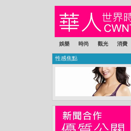
娛樂
時尚
觀光
消費
性感焦點