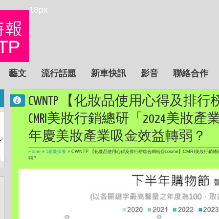
18px
藝文
流行話題
新車快訊
影音
聯絡合作
CWNTP 【化妝品使用心得及排行榜
CMRI美妝行銷總研「2024美妝
年慶美妝產業吸金效益轉弱？
Home
»
1彩妝保養
»
CWNTP 【化妝品使用心得及排行榜綜合網站@cosme】CMRI美妝行銷
弱？