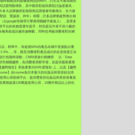
買，在隨時都能買到超優惠商品的時代，已失去大量採購的
聲量與話題明顯增長，其中眼部彩妝與唇彩討論度最高，
今各大品牌臉部彩妝類商品雨後春筍般推出，全力搶
萬聖節、聖誕節、跨年）有關，許多品牌都趁勢推出相
（以google等搜尋引擎搜尋關鍵字後進入），是眾多
社群平台的依賴度逐年提升，特別是近年來不容小覷的
群上的各種美妝資訊被快速轉載，同時也考驗消費者對於網
門產品」榜單中，有超過50%的產品名稱中直接點出重
.5%......等，顯見消費者對產品成分的在意程度正在
也隨時滾動，CMRI美妝行銷總研 以「Data
有計畫地研究相關趨勢，為消費者洞察市場，並提供最新產業
【趨勢報告】美妝產業2024年度報告-上，以及【趨勢
sme】@cosme為日本最大的化妝品和美容綜合情
妝品使用心得投稿平台，提供豐富的化妝品和美容保養資
前累積超過130萬篇使用心得，10萬件商品以上的化
。