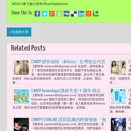
#EDN #東方數位新聞 #EastDigitalNews
Share This To :
« 較新的文章
Related Posts
CWNTP 碧菲絲特（Bifesta）台灣首位代言
【應瑋漢 cwnkent88@gmail.com】女孩們，是時候集合
【
人劉以豪 為妳的素顏幸福發聲 「從好
了！那些曾經盤踞你浴室洗手台、默默守候在梳妝台角
好卸妝開始，讓自己心動一次。」
落、每日與你肌膚耳鬢廝磨的瓶瓶罐罐，如今有了新主角
的加持，Bifesta碧菲絲特宣布，全新代言人正式登場，正是他「劉以
有的「頭髮雨衣
豪」...
芙，...
CWNTP DermaAngel 護妍天使 十週年 推出
【應瑋漢 cwnkent88@gmail.com】痘痘貼市場領導品牌
【
Tweety限量造型痘痘貼 引爆Z世代收藏熱
DermaAngel 護妍天使迎來十週年，特別推出印彩造型痘
潮
痘貼，以全球知名動畫《樂一通》超人氣角色崔弟Tweety
為主題，推出36款可愛圖案與4款限量收納鏡盒，並採隨...
調效率與專業醫
濕，轉向解...
CWNTP ESSENCARE 譜寫肌膚的輕奢慢板「無
【應瑋漢 cwnkent88@gmail.com】當代女性的容顏，是
【
齡之美」譜寫科研級輕奢保養序曲
一場在時光流轉與繁瑣日常間的微型戰爭。我們身處在一