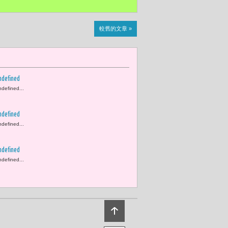
較舊的文章 »
ndefined
ndefined...
ndefined
ndefined...
ndefined
ndefined...