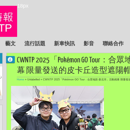
18px
藝文
流行話題
新車快訊
影音
聯絡合作
CWNTP 2025「Pokémon GO To
幕 限量發送的皮卡丘造型遮陽
Home
» Unlabelled »
CWNTP 2025「Pokémon GO Tour：合眾地區-新北市」活動揭幕 限