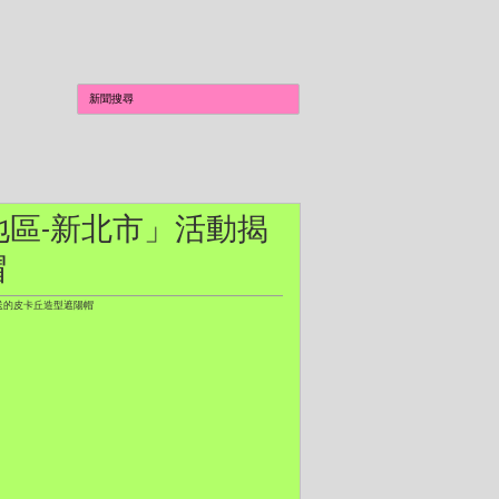
ur：合眾地區-新北市」活動揭
帽
量發送的皮卡丘造型遮陽帽