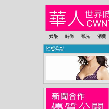
娛樂
時尚
觀光
消費
性感焦點