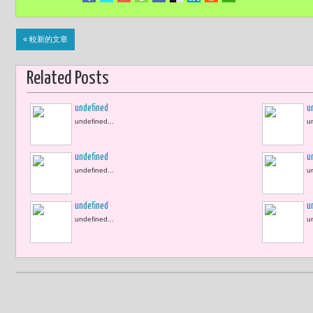
« 較新的文章
Related Posts
undefined
u
undefined...
u
undefined
u
undefined...
u
undefined
u
undefined...
u