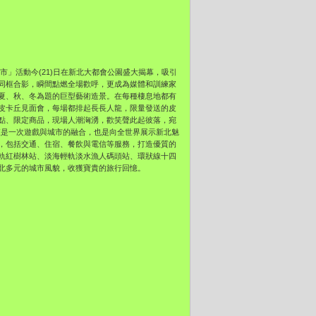
-新北市」活動今(21)日在新北大都會公園盛大揭幕，吸引
同框合影，瞬間點燃全場歡呼，更成為媒體和訓練家
夏、秋、冬為題的巨型藝術造景。在每種棲息地都有
皮卡丘見面會，每場都排起長長人龍，限量發送的皮
點、限定商品，現場人潮洶湧，歡笑聲此起彼落，宛
動不僅是一次遊戲與城市的融合，也是向全世界展示新北魅
資源，包括交通、住宿、餐飲與電信等服務，打造優質的
軌紅樹林站、淡海輕軌淡水漁人碼頭站、環狀線十四
北多元的城市風貌，收獲寶貴的旅行回憶。