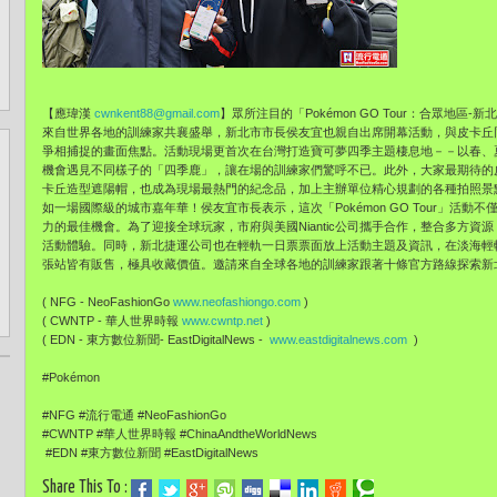
【應瑋漢
cwnkent88@gmail.com
】眾所注目的「Pokémon GO Tour：合眾地區
來自世界各地的訓練家共襄盛舉，新北市市長侯友宜也親自出席開幕活動，與皮卡丘
爭相捕捉的畫面焦點。活動現場更首次在台灣打造寶可夢四季主題棲息地－－以春、
機會遇見不同樣子的「四季鹿」，讓在場的訓練家們驚呼不已。此外，大家最期待的
卡丘造型遮陽帽，也成為現場最熱門的紀念品，加上主辦單位精心規劃的各種拍照景
如一場國際級的城市嘉年華！侯友宜市長表示，這次「Pokémon GO Tour」活
力的最佳機會。為了迎接全球玩家，市府與美國Niantic公司攜手合作，整合多方
活動體驗。同時，新北捷運公司也在輕軌一日票票面放上活動主題及資訊，在淡海輕
張站皆有販售，極具收藏價值。邀請來自全球各地的訓練家跟著十條官方路線探索新
( NFG - NeoFashionGo
www.neofashiongo.com
)
( CWNTP - 華人世界時報
www.cwntp.net
)
( EDN - 東方數位新聞- EastDigitalNews -
www.eastdigitalnews.com
)
#Pokémon
#NFG #流行電通 #NeoFashionGo
#CWNTP #華人世界時報 #ChinaAndtheWorldNews
#EDN #東方數位新聞 #EastDigitalNews
Share This To :