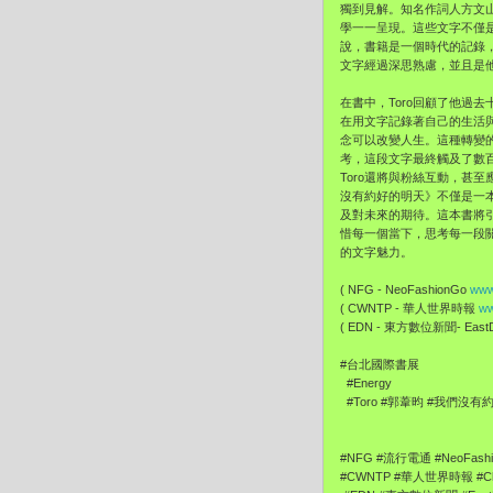
獨到見解。知名作詞人方文山
學一一呈現。這些文字不僅
說，書籍是一個時代的記錄
文字經過深思熟慮，並且是
在書中，Toro回顧了他過
在用文字記錄著自己的生活
念可以改變人生。這種轉變
考，這段文字最終觸及了數
Toro還將與粉絲互動，甚
沒有約好的明天》不僅是一本
及對未來的期待。這本書將引
惜每一個當下，思考每一段關
的文字魅力。
( NFG - NeoFashionGo
www
( CWNTP - 華人世界時報
ww
( EDN - 東方數位新聞- EastDi
#台北國際書展
#Energy
#Toro #郭葦昀 #我們沒
#NFG #流行電通 #NeoFash
#CWNTP #華人世界時報 #Chi