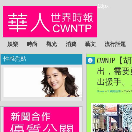
18px
娛樂
時尚
觀光
消費
藝文
流行話題
性感焦點
CWNT
出，需要
出援手。
Home
»
5 網路新聞
»
CWN