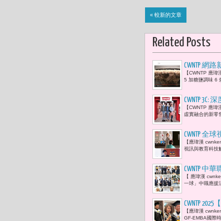
« 較新的文章
Related Posts
CWNTP 
【CWNTP 應瑋漢
5 加糖鹽調味 6 烘
CWNTP 3
【CWNTP 應瑋
虛實融合的新零售
CWNTP 
【應瑋漢 cwn
自全台的創
視訊與教育科技解決
面的影響力
CWNTP 
【 應瑋漢 cwn
務串連
一球」中職應援活
CWNTP 
【應瑋漢 cwn
「優秀研究
GF-EMBA國