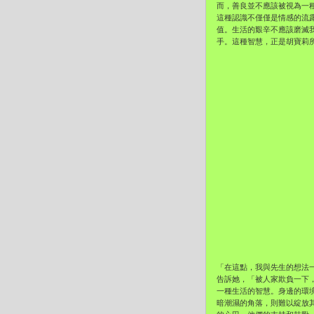
而，
善良並不應該被視為一
這種認識不僅僅是情感的流
值。生活的艱辛不應該磨滅
手。這種智慧，
正是胡寶莉
「在這點，我與先生的想法
告訴她，「被人家欺負一下
一種生活的智慧。
身邊的環
暗潮濕的角落，則難以綻放