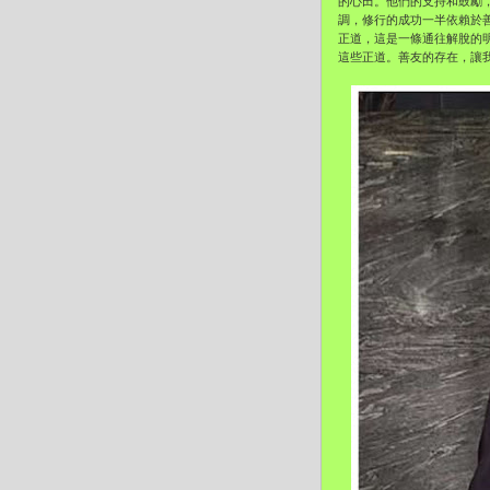
的心田。他們的支持和鼓勵
調，修行的成功一半依賴於
正道，
這是一條通往解脫的
這些正道。善友的存在，
讓