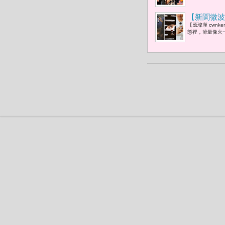
時刻
【新聞微波
【應瑋漢 cwn
態裡，流量像火