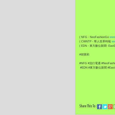
( NFG - NeoFashionGo
www
( CWNTP - 華人世界時報
ww
( EDN - 東方數位新聞- EastDi
#胡寶莉
#NFG #流行電通 #NeoFash
#EDN #東方數位新聞 #EastDi
Share This To :