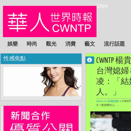
18px
娛樂
時尚
觀光
消費
藝文
流行話題
性感焦點
CWNT
台灣媳婦
凌：「結
人。」
Home
»
2綜藝戲劇
»
CWN
久一點就變仇人。」