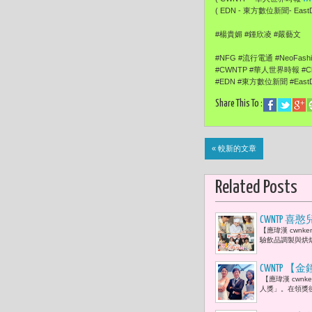
( EDN - 東方數位新聞- EastDi
#楊貴媚 #鍾欣凌 #嚴藝文
#NFG #流行電通 #NeoFash
#CWNTP #華人世界時報 #Chi
#EDN #東方數位新聞 #EastDi
Share This To :
« 較新的文章
Related Posts
CWNTP
【應瑋漢 cwn
級 慘敗大
驗飲品調製與烘
CWNTP
【應瑋漢 cwn
勤：「她很
人獎」。在領獎
蕾以新人之