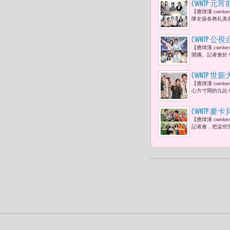
員。」
CWNTP
【應瑋漢 cwn
棠 為孤單
隊女孩各務礼美
CWNTP 
【應瑋漢 cwnk
登場「搭檔
開播。記者會於 
的挑戰。
CWNTP 
【應瑋漢 cwn
1. 采子
心方寸間的九比
待有刮鬍刀
CWNTP
【應瑋漢 cwn
「三代同堂
記者會，把這些荒