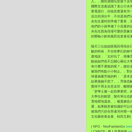
人。」鍾欣凌開玩笑接下去
國際交流會認識了老公行央
業電器行，但他其實還有另
這次的演出中，不但是他們
央先生還特別準備了驚喜，
他們的小孩準備了小花童的
央先生因為現場可愛的景象
的壓軸小鮮肉風田也拿著花
隔天三位姐姐跟風田尋找在
艇的時候，不但有夢幻的林
盡地說：「太好玩了，很像
餘姐姐們也不忘關心兩位大
有什麼不勇敢的呢？」鍾欣
被我們有點小小制止。」對
瑋還偷爆芳瑜的料：「原本
結果換她不想了。」芳瑜也
覺得不用太在意這些，離開
「穿學士服一起拍畢業照」的
大學生的願望，製作單位也
雪地裡泡溫泉。」楊貴媚也
通，如果願意被拍攝的可以
後我們只好在旁邊另外開一個
文化藝術基金會、桂田文創)
( NFG - NeoFashionGo
www
( CWNTP - 華人世界時報
ww