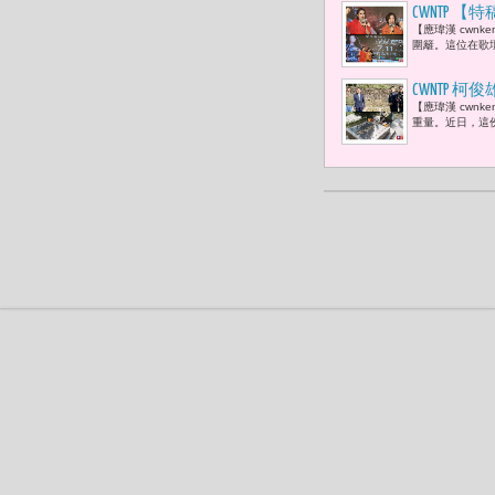
CWNTP
【應瑋漢 cwn
藝大姊大于
圍籬。這位在歌
拍灰塵，對
CWNTP 
【應瑋漢 cwn
徒建銘 :
重量。近日，這