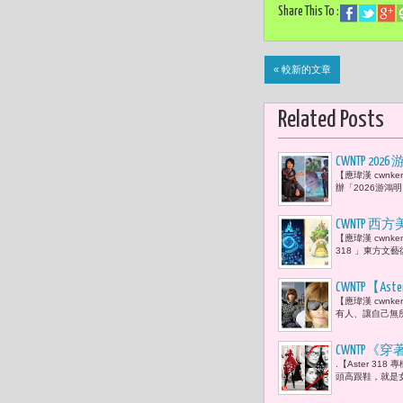
Share This To :
« 較新的文章
Related Posts
CWNTP
【應瑋漢 cwn
「有一天一
辦「2026游鴻
CWNTP 
【應瑋漢 cwnken
島策略
318 」東方文藝
CWNTP【
【應瑋漢 cwn
上。」而安娜·溫圖
有人、讓自己無
2026年4月
CWNTP《
.【Aster 3
娜·溫圖（A
頭高跟鞋，就是女