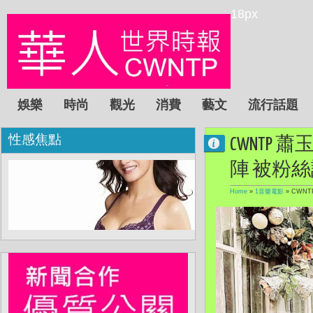
18px
娛樂
時尚
觀光
消費
藝文
流行話題
性感焦點
CWNT
陣 被粉
Home
»
1音樂電影
»
CWN