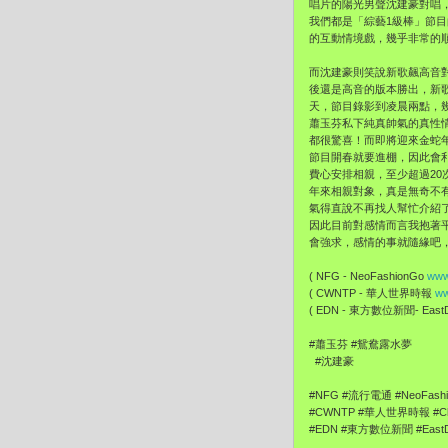
唱片的陽光男聲沈建豪對唱
我們都是「綜藝1級棒」節
的互動情境戲，幾乎非常的
而沈建豪則笑說新歌飆高音
後還是高音的版本勝出，新
天，節目錄影到凌晨兩點，
蕭玉芬私下純真帥氣的真性
都很驚喜！而即將迎來金蛇
節目開春就要進棚，因此會
費心安排相親，至少超過2
年來相親對象，真是無奇不
氣得直說不再找人幫忙介紹
因此目前對感情而言我抱著
會強求，感情的事就隨緣吧，
( NFG - NeoFashionGo
www
( CWNTP - 華人世界時報
ww
( EDN - 東方數位新聞- EastDi
#蕭玉芬 #鴛鴦露水夢
#沈建豪
#NFG #流行電通 #NeoFash
#CWNTP #華人世界時報 #Chi
#EDN #東方數位新聞 #EastDi