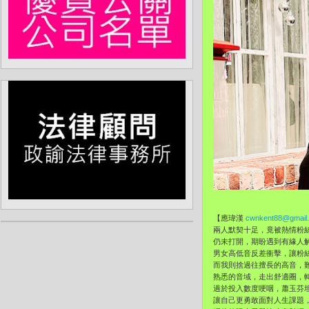
【應瑋漢
cwnkent88@gmail
兩人默契十足，竟被熱情粉
仍未打開，期盼遇到有緣人
男女高低音反差衝擊，讓粉
而我則捨過往擅長的高音，
熟悉的音域，走出舒適圈，
過於投入數度哽咽，蕭玉芬
讓自己更勇敢面對人生課題