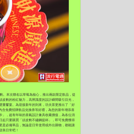
er頑皮豹。本次聯名以草莓為核心，推出兩款限定飲品，從
頑皮豹的粉紅魅力，高辨識度的設計瞬間吸引目光，
雙重饗宴。為迎接新年的到來，功夫茶更推出了「好
籤筒內含免費招牌飲品兌換券等好禮，為您的新年增添喜
卡」，超有年味的喜氣設計兼具收藏價值，為各位消
日起只要購買「頑皮豹不鏽鋼提杯」，即可免費獲得
更是必備單品，無論是日常使用或外出購物，都能讓
甜美日常吧！