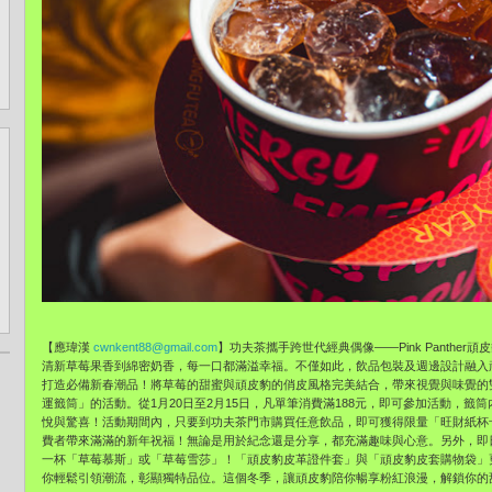
【應瑋漢
cwnkent88@gmail.com
】功夫茶攜手跨世代經典偶像——Pink Panth
清新草莓果香到綿密奶香，每一口都滿溢幸福。不僅如此，飲品包裝及週邊設計融入
打造必備新春潮品！將草莓的甜蜜與頑皮豹的俏皮風格完美結合，帶來視覺與味覺的
運籤筒」的活動。從1月20日至2月15日，凡單筆消費滿188元，即可參加活動，
悅與驚喜！活動期間內，只要到功夫茶門市購買任意飲品，即可獲得限量「旺財紙杯
費者帶來滿滿的新年祝福！無論是用於紀念還是分享，都充滿趣味與心意。另外，即
一杯「草莓慕斯」或「草莓雪莎」！「頑皮豹皮革證件套」與「頑皮豹皮套購物袋」
你輕鬆引領潮流，彰顯獨特品位。這個冬季，讓頑皮豹陪你暢享粉紅浪漫，解鎖你的