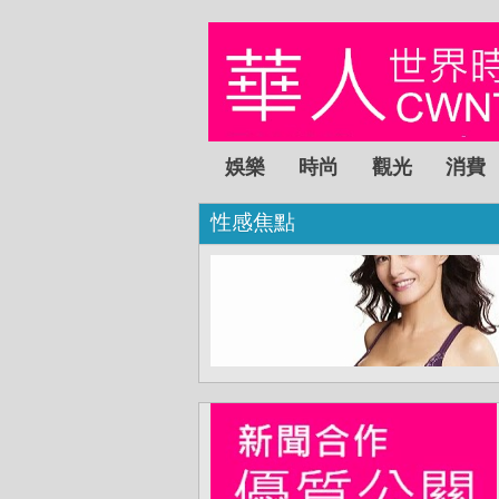
娛樂
時尚
觀光
消費
性感焦點