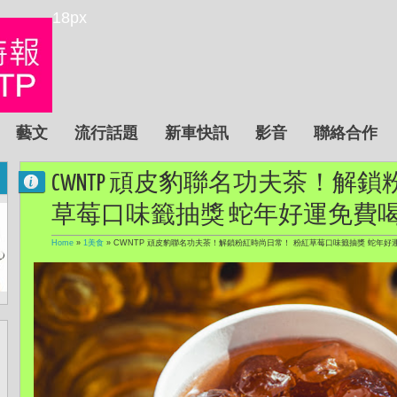
18px
藝文
流行話題
新車快訊
影音
聯絡合作
CWNTP 頑皮豹聯名功夫茶！解
草莓口味籤抽獎 蛇年好運免費
Home
»
1美食
»
CWNTP 頑皮豹聯名功夫茶！解鎖粉紅時尚日常！ 粉紅草莓口味籤抽獎 蛇年好