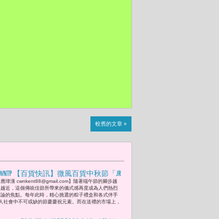
較舊的文章 »
CWNTP 【百貨快訊】微風百貨中秋節「JR
應瑋漢 cwnkent88@gmail.com】隨著端午節的腳步越
東日本大飯店－帝王魚翅鮑魚粽」8800
來越近，這個傳統佳節所帶來的儀式感再度成為人們熱烈
元 新光三越響應世界地球日展開綠色行
討論的焦點。每年此時，精心挑選的粽子禮盒和各式伴手
人社會中不可或缺的節慶慶祝元素。而在送禮的市場上，
動 燦坤開賣MacBook Air M4首日熱銷勢不
可擋