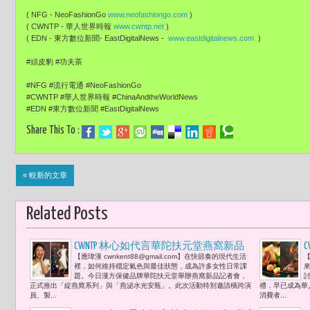
( NFG - NeoFashionGo
www.neofashiongo.com
)
( CWNTP - 華人世界時報
www.cwntp.net
)
( EDN - 東方數位新聞- EastDigitalNews -
www.eastdigitalnews.com
)
#頑皮豹 #功夫茶
#NFG #流行電通 #NeoFashionGo
#CWNTP #華人世界時報 #ChinaAndtheWorldNews
#EDN #東方數位新聞 #EastDigitalNews
Share This To :
« 較新的文章
Related Posts
CWNTP 林心如代言華陀扶元堂燕窩新品
【應瑋漢 cwnkent88@gmail.com】在快節奏的現代生活
【
分享「縮時保養法」 讓繁忙生活也能由
裡，如何維持穩定氣色與最佳狀態，成為許多女性日常課
內綻放光彩「把時間留給重要的事，也
題。今日漢方保健品牌華陀扶元堂舉辦燕窩新品記者會，
正式推出「綻燕窩系列」與「燕泌水光安瓶」。此次活動特別邀請橫跨演
禮，早已成為華
把最好的留給自己。」
員、製...
消費者...