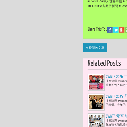
#CWNTP #華人世界時報 #Chi
#EDN #東方數位新聞 #EastDi
Share This To :
« 較新的文章
Related Posts
CWNTP
​【應瑋漢 cw
歌手熱力登
重新回到人群之
CWNTP 202
【應瑋漢 cwn
況空前 「
的能量。今年的「2025
CWNTP
【應瑋漢 cwn
棠 為孤單
隊女孩各務礼美