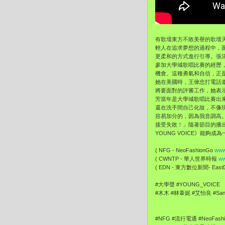
有歌壇東方不敗美譽的歌壇
輕人在追求夢想的過程中，
更柔和的方式進行引導。張
參加大學城歌唱比賽的經歷
機會。這種勇氣和自信，正
她在美國時，王偉忠打電話
將要面對的評審工作，她表
芳當年是大學城歌唱比賽出
還在洗手間自己化妝，不像
容易加分的，因為我音調高
接受失敗！」隨著節目的播
YOUNG VOICE》能
( NFG - NeoFashionGo
www
( CWNTP - 華人世界時報
ww
( EDN - 東方數位新聞- EastDi
#大學聲 #YOUNG_VOICE
#木木 #林葦妮 #艾怡良 #San
#NFG #流行電通 #NeoFash