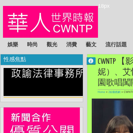
18px
娛樂
時尚
觀光
消費
藝文
流行話題
性感焦點
CWNTP 
妮）、艾怡
園歌唱闖
Home
»
2綜藝戲劇
»
CWNT