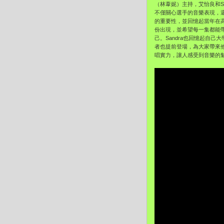
（林葦妮）主持，艾怡良和S
不僅關心選手的音樂表現，
的重要性，並回憶起當年在高
份出現，並希望每一集都能帶
己。Sandra也回憶起自
者也提前登場，為大家帶來
唱實力，讓人感受到音樂的