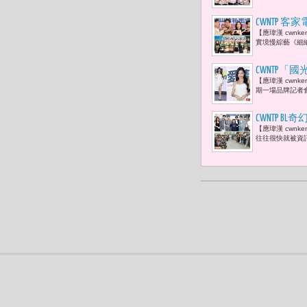
CWNTP 
【應瑋漢 cwn
優賢，以及
實境慢綜藝《細
裏的路。」
CWNTP
【應瑋漢 cwn
期一場品牌記者
CWNTP
【應瑋漢 cwn
轉舵啟航 
往往很快就被資