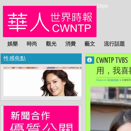
18px
娛樂
時尚
觀光
消費
藝文
流行話題
性感焦點
CWNTP
用，我喜
Home
»
2綜藝戲劇
»
CWN