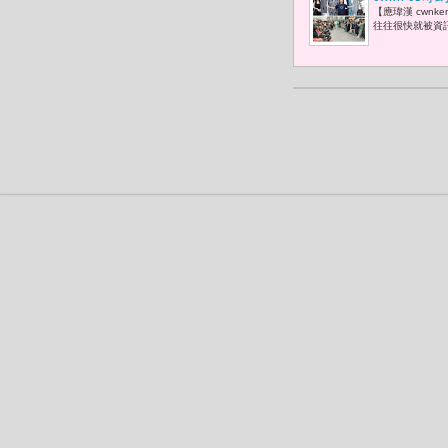
【應瑋漢 cwn
轉舵啟航 
往往很快就被資