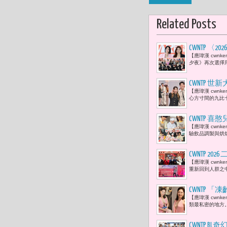
Related Posts
CWNTP 〈
【應瑋漢 cwnk
藝人 47位
夕夜》再次選擇
CWNTP 
【應瑋漢 cwn
1. 采子
心方寸間的九比
待有刮鬍刀
CWNTP
【應瑋漢 cwn
級 慘敗大
驗飲品調製與烘
CWNTP
​【應瑋漢 cw
歌手熱力登
重新回到人群之
CWNTP
【應瑋漢 cwn
革命，
類最私密的地方
CWNTP