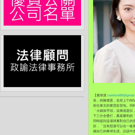
【應瑋漢
cwnkent88@gmail
長」的陳傑憲，也登上TVB
前往東京的實背款背包。同
「火鍋加芋頭」這兩道題目，
下三分全壘打，奠基勝利的
同時提到這場球賽對自己的
折，「沒有想過可以在一級
續自己的棒球生涯。訪談中也