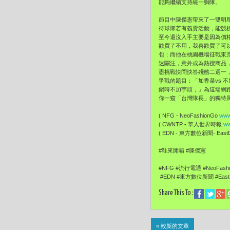
能夠繼續支持統一獅隊。
節目中陳傑憲帶來了一雙明
待球隊若有義賣活動，能競標
至今還沒入手主要是因為價
歡買了不用，我喜歡買了可
包；而他在桃園機場征戰東
迷關注，意外成為熱搜商品
憲挑戰快問快答殘酷二選一
爭戰的題目：「加香菜vs.
鍋時不加芋頭，」為這場網
你一窺「台灣隊長」的獨特
( NFG - NeoFashionGo
www
( CWNTP - 華人世界時報
ww
( EDN - 東方數位新聞- EastDi
#鞋來開箱 #陳傑憲
#NFG #流行電通 #NeoFash
#EDN #東方數位新聞 #EastDi
Share This To :
« 較新的文章