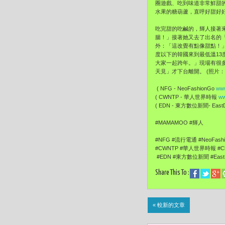
圈遊戲、吃到味道非常鮮甜
水果的糖葫蘆，直呼好甜好
吃完甜的吃鹹的，輝人接著
腸！」接著她又去了出名的
外：「這改覺有點像甜點！
度以下的韓國來到最低溫1
大家一起跨年。」現場有很
天見」才下台離開。 (照片：
( NFG - NeoFashionGo
www
( CWNTP - 華人世界時報
ww
( EDN - 東方數位新聞- EastDi
#MAMAMOO #輝人
#NFG #流行電通 #NeoFash
#CWNTP #華人世界時報 #Chi
#EDN #東方數位新聞 #EastDi
Share This To :
« 較新的文章