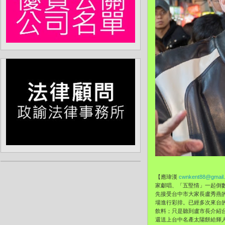
【應瑋漢
cwnkent88@gmail
家獻唱、「五堅情」一起倒數
先接受台中市大家長盧秀燕
場進行彩排。已經多次來台
飲料；只是聽到盧市長介紹
還送上台中名產太陽餅給輝