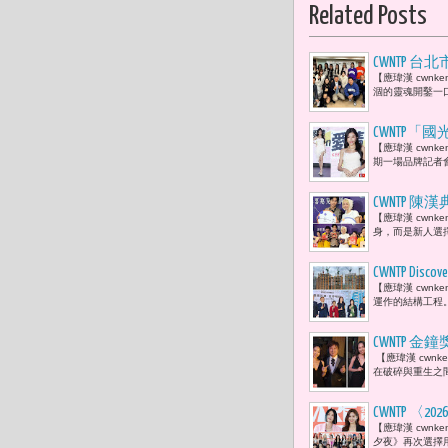
Related Posts
CWNTP
【應瑋漢 cwn
新北國王隊啦
涸的靈魂開鑿一
有任何一個
CWNTP
【應瑋漢 cwn
期一場品牌記者
CWNTP 
【應瑋漢 cwn
當一盒喜餅
身，而是新人選擇
CWNTP 
【應瑋漢 cwn
地下是安全
運作的結構工程。
CWNTP
【應瑋漢 cwn
爽齁。」杜
在破碎與重生之
CWNTP 〈
【應瑋漢 cwnk
藝人 47位
夕夜》再次選擇