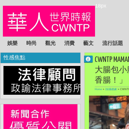
18px
娛樂
時尚
觀光
消費
藝文
流行話題
性感焦點
CWNTP
大腸包小
香腸！」
Home
»
2綜藝戲劇
»
CWN