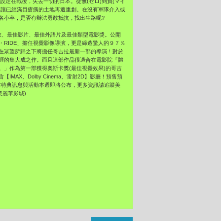
設定在戰後，失去一切的日本。從無(ゼロ)到負(マイ
，讓已經滿目瘡痍的土地再遭重創。在沒有軍隊介入或
名小卒，是否有辦法勇敢抵抗，找出生路呢?
效、最佳影片、最佳外語片及最佳類型電影獎。公開
・RIDE」擔任視覺影像導演，更是締造驚人的９７％
在眾望所歸之下將擔任哥吉拉最新一部的導演！對於
涯的集大成之作。而且這部作品很適合在電影院『體
」作為第一部獲得奧斯卡獎(最佳視覺效果)的哥吉
X、Dolby Cinema、雷射2D】影廳！預售預
各版本特典訊息與活動本週即將公布，更多資訊請追蹤美
 美麗華影城)