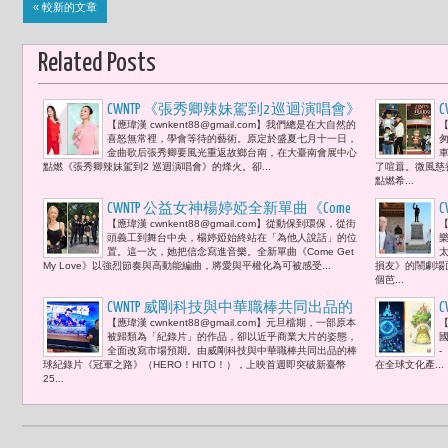
« 較新的文章
Related Posts
CWNTP 《張秀卿辣妹駕到2 巡迴演唱會》
【應瑋漢 cwnkent88@gmail.com】我們總是在大自然的
【
雙十國慶的大地盛典 聽張秀卿與命運的
喜怒無常裡，學會等待的藝術。原定於盛夏七月十一日，
辣妹之約
金曲歌后張秀卿要風光重返故鄉台南，在大臺南會展中心
點燃《張秀卿辣妹駕到2 巡迴演唱會》的烽火。卻...
了喧囂。微風慈
點燃希...
CWNTP 公益女神楊婷婭全新單曲《Come
【應瑋漢 cwnkent88@gmail.com】從動保到環保，從街
【
Get My Love》「心動宇宙 UNV」團站台打
頭義工到舞台中央，楊婷婭始終站在「為他人說話」的位
氣「不論你愛誰，只要不傷害他人，都
置。這一次，她把信念寫進音樂。全新單曲《Come Get
My Love》以強烈節奏與高動能編曲，將愛與平權化為可被感受...
損友》的鬧劇場
應該被這個世界溫柔以待。」
個芭...
CWNTP 威剛科技與中華職棒共同出品的
【應瑋漢 cwnkent88@gmail.com】元旦檔期，一部原本
【
棒球紀錄片《冠軍之路》喚醒青春與熱
被歸類為「紀錄片」的作品，卻以近乎商業大片的姿態，
國
血 漫畫家賴有賢：「當棒球化為運動漫
全面改寫市場預期。由威剛科技與中華職棒共同出品的棒
-
球紀錄片《冠軍之路》（HERO！HITO！），上映首週即突破新臺幣
在全球文化產...
畫的熱血旋律，只要一顆球，重新召喚
25...
一個全民新世代。」