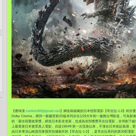
【應瑋漢
cwnkent88@gmail.com
】網友敲破碗的日本怪獸電影【哥吉拉-1.0】終於
Dolby Cinema，將與一般廳雷射2D版本同步在1/29大年初一服務台灣影迷，可為
的「最佳視覺效果獎」締造日本影史首座，也成為首部獲獎哥吉拉電影，全球創下破
上最賣座日本實景真人電影。自從1954年第一次現身以來，不僅在日本掀起風潮，
由日本導演山崎貴與東寶所拍攝製作的【哥吉拉-1.0】，是哥吉拉系列的第30部電影