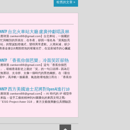
較舊的文章 »
CWNTP 台北火車站大廳 盧廣仲獻唱及林
應瑋漢 cwnkent88@gmail.com】台北車站，一個屬於
美瑛傳愛 點亮微風聖誕樹6萬顆燈泡
匆忙與離別的所就在，在冬夜，卻因一場名為「當風點亮
「今年以『當微風點亮車站』為主題，
車站」的聖誕點燈儀式，變得異常柔軟。人潮未減，卻少
善基金會以6萬顆燈泡的璀璨光芒，在這座城市的心臟處
象徵微風化作光的軌跡，將愛與祝福傳
遞至每個角落，讓這座車站亮了起
CWNTP 「香蕉你個芭樂」冷面笑匠卻熱
來。」
應瑋漢 cwnkent88@gmail.com】這句「香蕉你個芭
血政治靈魂的馮淬帆最後告別「笑，是
樂」，堪稱香港影史上最好「笑」的一句口頭禪-- 因為它
他演戲賴以維生的武器；誠，是他終其
太無厘頭、太冷靜、太像一個時代的黑色幽默。在《最佳
面中，馮淬帆一臉嚴肅、氣急敗壞地脫口而出：「香蕉你
一生的尊嚴底線。」
CWNTP 西方美國迪士尼將對OpenAI進行10
應瑋漢 cwnkent88@gmail.com】-- AI 時代的 IP 模型帝
億美元的股權投資合作來看 東方日本宮
來臨 -- 從手工藝術精神到AI圖騰化的東西文明之戰-
崎駿的藝術孤島策略
 「ESG Project Aster 318 」東方文藝復興數位具體驗證.