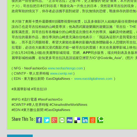
後的第一部全新作品。『正宗哥吉拉』之後7年，史上最慘的"絶望"襲來，本片的背景
ナス)，哥吉拉把日本打到谷底！戰後化為一片焦土的日本，突然迎來哥吉拉的現身
政府幫助的情況下，倖存者必須攜手面對絕望，對抗無情的恐懼，戰後倖存的那些無
本片除了奧斯卡獎外還榮獲8項國際視覺特效獎，以及多個影評人組織的最佳視覺特
說自己也是哥吉拉粉絲的山崎貴導演；他為西武園遊樂園的遊樂設施「哥吉拉・THE
顧客滿意度。與哥吉拉有各種緣分的山崎貴這次擔任本片的導演、編劇及特效總監，
哥吉拉的最新作品，擔任導演的山崎貴充滿自信地表示：「我認為這部片是我電影生
驗』，而不是只用眼睛看。希望大家能在最棒的影廳內親身體驗最令人恐懼的哥吉拉。
拉電影，必須在大銀幕沉浸式觀影才能一睹哥吉拉的震撼！本次在美麗華影城上映包含【IMA
計在1月24日晚上6點在美麗華影城現場、官網、𝗔𝗣𝗣同步販售，場次時刻表及
麗華影城粉絲團，欲知更多哥吉拉訊息請追蹤亞洲官方IG"@Godzilla_Asia"。(照片:
( NFG - NeoFashionGo
www.neofashiongo.com
)
( CWNTP - 華人世界時報
www.cwntp.net
)
( EDN - 東方數位新聞- EastDigitalNews -
www.eastdigitalnews.com
)
#美麗華影城 #哥吉拉10
#NFG #流行電通 #NeoFashionGo
#CWNTP #華人世界時報 #ChinaAndtheWorldNews
#EDN #東方數位新聞 #EastDigitalNews
Share This To :