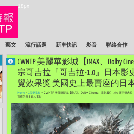
18px
藝文
流行話題
新車快訊
影音
聯絡合作
CWNTP 美麗華影城【IMAX、Dolby 
宗哥吉拉『哥吉拉-1.0』日本
覺效果獎 美國史上最賣座的日
Home
»
1音樂電影
»
CWNTP 美麗華影城【IMAX、Dolby Cinema、雷射2D】上映 正宗
賣座的日本真人電影