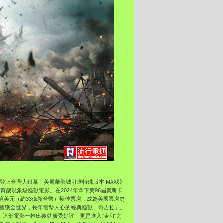
要登上台灣大銀幕！美麗華影城引進特殊版本IMAX與
新春賀歲現象級怪獸電影。在2024年拿下第96屆奧斯卡
億美元（約33億新台幣）極佳票房，成為美國票房史
更擄獲全世界，長年衝擊人心的經典怪獸「哥吉拉」。
，這部電影一推出後就廣受好評，更是進入"令和"之