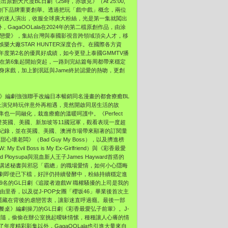
創大尺度BL日劇《25時，赤坂見》（At 25:00,
中，創下品牌重要創舉。透過把玩「戲中戲」概念，兩位
的迷人演出，收服全球廣大粉絲，光是第一集就闖出
agaOOLala在2024年的第二檔原創作品，由涂
《彈一場完美戀愛》，集結台灣與泰國影視音跨領域頂尖人才，移
大廠STAR HUNTER深度合作。在國際各方資
度第2名的優異好成績，如今更登上泰國GMMTV播
在第6集起開始突起，一路到完結篇每周都帶來穩定
身床戲，加上劉泯廷與Jame終於認愛的熱吻，更創
》編劇強強聯手改編日本暢銷同名漫畫的都會療癒BL
CP，上演兒時玩伴意外再相遇，竟然開啟同居生活的故
一同融化，栽進療癒的溫暖呵護中。《Perfect
便榮登英國、美國、新加坡等11國冠軍，觀看表現一度超
紀錄，並在英國、美國、澳洲市場帶來顯著的訂閱量
老闆》（Bad Guy My Boss），以及擠進榜
 Boss is My Ex-Girlfriend）與《彩香最愛
 Ploysupa與混血新人王子James Hayward首搭的
故事講述秘書與邪惡「霸總」的職場愛情，如何小心隱晦
劇即使已下檔，好評仍持續發酵中，粉絲持續穩定進
9名的GL日劇《追蹤者遊戲W 職權騷擾的上司是我的
里香，以及從J-POP女團「櫻坂46」畢業後首次主
隱藏在背後的虐戀苦衷，讓影迷直呼過癮。最後一部
餐桌》編劇操刀的GL日劇《彩香最愛弘子前輩》。J-
慕追隨，偷偷在辦公室挑起曖昧情愫，種種讓人心癢的情
度精彩影集以外，GagaOOLala也引進大量來自