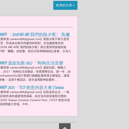
較舊的文章 »
WNTP 〈2026 WE ARE 我們的除夕夜〉 吳姍
應瑋漢 cwnkent88@gmail.com】當除夕夜不再只是背
儒攜苗可麗、ARKis、HUR+點燃跨世代的
景音，而成為全家共同參與的時刻，文化總會製作的
團圓想像 32組藝人 47位運動選手 超過600
2026 WE ARE 我們的除夕夜》再次選擇用規模與溫
代對「團圓」的想像。節目日前舉辦錄前記者會，主持人
位青年學子熱鬧迎新年
CWNTP 溫故知新 2017 「狗狗生活音樂
應瑋漢 cwnkent88@gmail.com】溫故知新。轉眼八
節」 董舜文、馮瑋君、MB Company、葉山
年，2017「狗狗生活音樂節」依舊歷歷在目。那一年，由
青子、游麗玲、及應瑋漢共同演出 金馬
eoFashionGo流行電通行銷總監應瑋漢主辦發起，讓我
敬 -- 這群不會說話、卻永遠用眼神說愛的...
獎錄音大師沈聖德現場收音監制
WNTP 2025 「TCCF 創意內容大會 ( Taiwan
應瑋漢 cwnkent88@gmail.com】在秋末的台北，一場
reative Content Fest ）」林志玲與張鈞甯
屬於創作者的盛宴悄然揭幕。由文化內容策進院主辦的
擔任頒獎嘉賓 盛況空前 「女性視角，
2025 Taiwan Creative Content Fest（TCCF 創意內容
錯間盛大登場。今年...
成為未來創意新勢力，讓影像成為一種
最溫柔的力量。 」