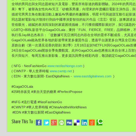
全球的男同志與女同志題材短片及電影，豐富所有影迷的觀影體驗。2024年的男同
果》奪下，被譽為女性向AV天王「砂糖系男優」向理來的年度矚目電影主演作品，
描述宅男男主角在動漫活動上邂逅AV男優的有趣關係，明星卡司與超甜互動引起影
同志題材電影/短片類排行則由中國導演姜智佳的短片作品《澐澐》登冠，故事講述
世俗眼光，細膩的表演與深刻的家庭困境描繪，不只獲得國際影展好評，探討議題的
LGBTQ+和BL影音平台GagaOOLala，秉持「FUN、FIERCE、FREE」品
執行長Jay林志杰表示：「從數據可見亞洲同志內容在全球的需求不斷成長，尤其是
GagaOOLala能為世界各地的影迷帶來更多優質作品，透過平台讓更多台灣及全亞洲內
原創台劇《第一次遇見花香的那刻 第2季》2月18日起於NETFLIX與GagaOOLal
24日在GagaOOLala開放全季免費觀賞。此外GagaOOLala也將推出來自全球上
長片與短片、每周五推出新影集，更多資訊與齊全精彩內容，敬請鎖定GagaOOLal
( NFG - NeoFashionGo
www.neofashiongo.com
)
( CWNTP - 華人世界時報
www.cwntp.net
)
( EDN - 東方數位新聞- EastDigitalNews -
www.eastdigitalnews.com
)
#GagaOOLala
#25時赤坂見 #來自天堂的糖果 #PerfectPropose
#NFG #流行電通 #NeoFashionGo
#CWNTP #華人世界時報 #ChinaAndtheWorldNews
#EDN #東方數位新聞 #EastDigitalNews
Share This To :