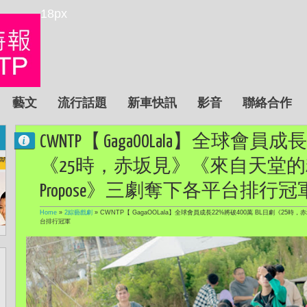
18px
藝文
流行話題
新車快訊
影音
聯絡合作
CWNTP【 GagaOOLala】全球會員成
《25時，赤坂見》《來自天堂的糖果》
Propose》三劇奪下各平台排行冠
Home
»
2綜藝戲劇
»
CWNTP【 GagaOOLala】全球會員成長22%將破400萬 BL日劇《25時，
台排行冠軍