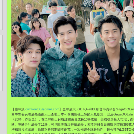
【應瑋漢
cwnkent88@gmail.com
】全球最大LGBTQ+和BL影音串流平台GagaOOL
其中靠著表現最亮眼兩大出產地日本和泰國輪番上陣的人氣影集，以及GagaOOLala 
《25時，赤坂見》，在全球衝出付費訂閱會員成長13%成績，美國穩居最大市場，
國、英國合計成長了11%，可見歐美市場持續成長；累積註冊會員總數則突破398萬人，
榜精彩片單出爐，給影迷春節期間不劇荒，一次補齊全球最熱門、最火辣的LGBTQ+影音內