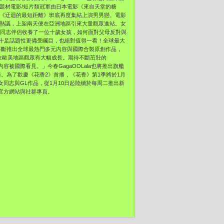
志題材電影/短片類冠軍由日本電影《來自天堂的糖
與《迂迴的最短距離》班底再度集結上演男男戀。電影
迷熱議，上架兩天便在亞洲地區引來大量觀眾進站。女
女同志伴侶收養了一位十歲女孩，如何面對父母反對與
十足話題性更備受矚目，也絕對值得一看！全球最大
牌精神，不斷推出全球最熱門多元內容與國際合製原創作品，
在歐美地區觀眾有大幅成長。期待不斷茁壯的
容被國際看見。」今春GagaOOLala也將推出旗艦
a首播。為了歡慶《花香2》首播，《花香》第1季將於1月
百部女同志與GL作品，從1月10日起陸續於每周二推出新
a官方網站與社群專頁。