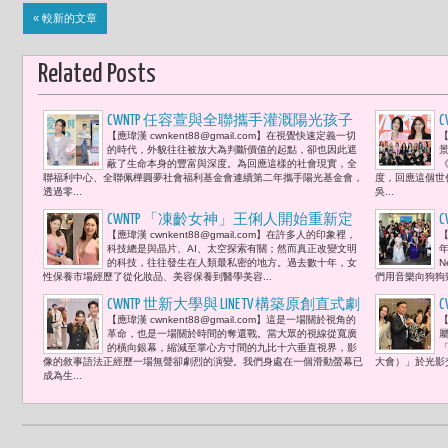
« 較新的文章
Related Posts
CWNTP 任容萱與全聯攜手灌溉陽光孩子
C
【應瑋漢 cwnkent88@gmail.com】在視覺快速定義一切
【
的成長之路 「愛從1開始」-- 從一塊零錢
的時代，外貌往往被放大為判斷價值的起點，卻也因此遮
開始，把世界變得更溫柔。
蔽了生命本身的豐富與深度。為回應這樣的社會現實，全
《
聯福利中心、全聯佩樺圓夢社會福利基金會連續第二年攜手陽光基金會，
度，回應這個世
透過零...
吳...
CWNTP 「凍齡女神」王俐人開始重新定
【應瑋漢 cwnkent88@gmail.com】在許多人的印象裡，
【
義女性親密：從保養品到身體主權，一
科技總是與晶片、AI、太空探索有關；然而真正改變文明
場正在發生的革命，
的科技，往往發生在人類最私密的地方。過去數十年，女
N
性保養市場經歷了從化妝品、美容保養到醫學美容...
們用音樂向狗狗致
CWNTP 世新大學與 LINE TV 構築原創直式劇
C
【應瑋漢 cwnkent88@gmail.com】這是一場關於視角的
【
《再不拍就來不及了！》開創微短劇藍
C
革命，也是一場關於時間的奪還戰。當大眾的視線從寬廣
海新策略：1. 采子：「如果有機會說出
的橫向銀幕，縮減至掌心方寸間的九比十六垂直視界，影
「
像的敘事語法正經歷一場無聲卻劇烈的演變。我們身處在一個滑動螢幕已
大會）」於光影交
口的話，我認為要把握愛。」涂善存拍
成為生...
校園劇一天刮三次鬍子 期待有刮鬍刀代
言機會