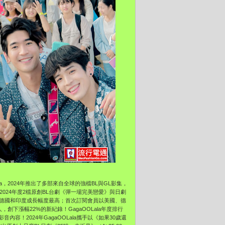
ala，2024年推出了多部來自全球的強檔BL與GL影集，
2024年度2檔原創BL台劇《彈一場完美戀愛》與日劇
而德國和印度成長幅度最高；首次訂閱會員以美國、德
創下漲幅22%的新紀錄！GagaOOLala年度排行
容！2024年GagaOOLala攜手以《如果30歲還