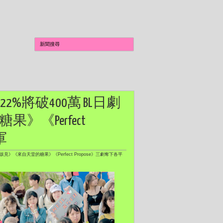
長22%將破400萬 BL日劇
《Perfect
軍
赤坂見》《來自天堂的糖果》《Perfect Propose》三劇奪下各平