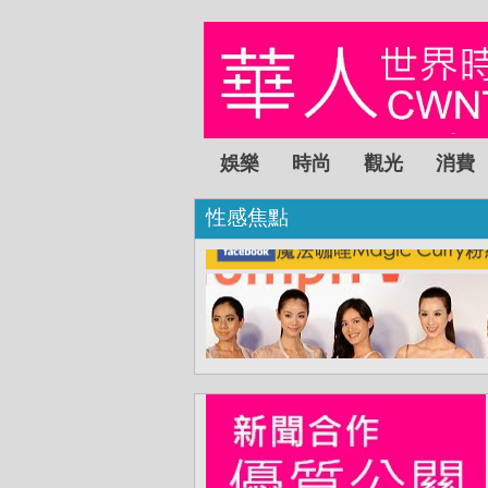
娛樂
時尚
觀光
消費
性感焦點