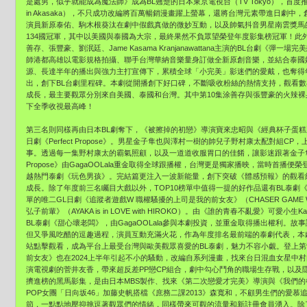
是處男，似乎就能成為魔法師》成為BL翹楚的日本東京電視台（TV Tokyo），首度推出原
in Akasaka），不只成功改編將百萬暢銷漫畫躍上螢幕，還將台灣元素帶進日劇
演員新原泰佑、駒木根葵汰在劇中假戲真做的微妙互動，以及帥氣抖音男星南雲獎馬
134國冠軍，其中以美國與泰國為大宗，最終果然不負眾望榮登年度影集榜冠軍！此外，G
善存、張豐豪、劉泯廷、Jame Kasama Kranjanawattana主演的BL台劇
師港都高雄以電影規格拍攝、聯手台灣華納音樂量身訂做全新原創音樂，並結合泰國娛樂
源、長達半年的播出與強力主打宣傳下，累積全球「小完美」影迷們的愛戴，也奪得年
出，創下BL台劇里程碑。本劇從開播創下好口碑，不斷吸收粉絲的熱情支持，觀看數
成長，最主要觀眾分別來自美國、泰國和台灣。其中第10集涂善存與張豐豪的火辣裸
下全季收視最高峰！
第三名則同樣再由日本BL劇奪下，《被擦掉的初戀》導演寶來忠昭與《經典杯子蛋糕
日劇《Perfect Propose》。男星金子隼也與澤村一樹的帥兒子野村康太配對組
事。透過每一集野村康太的霸氣照顧，以及一道道收服胃口的佳餚，讓影迷跟著金子隼也
Propose》由GagaOOLala重金取得全球跟播權，台灣更是獨家播映，當時首播
越熱門泰劇《玩色男孩》。完結篇更注入一波新能量，創下突破《體感預報》的觀看
成長。除了年度前三名矚目大戲以外，TOP10榜單中值得一提的好作品還有BL泰劇《甜心壞
單的唯二GL日劇《追蹤者遊戲W 職權騷擾的上司是我的前女友》（CHASER GAME W: My Evil
弘子前輩》（AYAKA is in LOVE with HIROKO）。由《誰的青春不亂愛》可愛小生Kad
BL泰劇《甜心壞老闆》，由GagaOOLala參與本劇投資，並重金取得播出權利。
但又爭風吃醋的逗趣過程，演員互動充滿火花，作為年度排名最前端的泰劇代表，本
站點擊觀看，成為平台上最受台灣與歐美觀眾喜愛的BL泰劇，魅力不容小覷。登上第
前女友》也在2024上半年引起不小的騷動，改編自系列漫畫，找來台日混血女星中村由
演電視劇的菅井友香，帶來超反差PP戀CP組合，劇中勾心鬥角的職場生存戰，以及
擠進榜的黑馬影集，是由日本MBS製作、找來《第二次戀愛才完美》導演與《我們的
POP女團「日向坂46」加藤史帆搭檔《庶務二課2013》森寬和，不顧男生們的愛
節，一點點地壓抑挑逗著觀眾們的情緒，同樣帶來可觀的流量和新註冊會員湧入。除了年