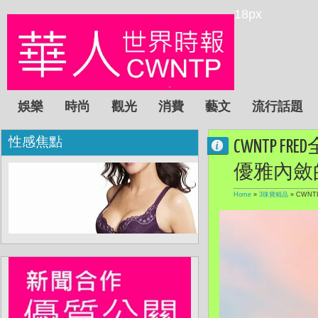
18px
娛樂
時尚
觀光
消費
藝文
流行話題
性感焦點
CWNTP FR
優雅內斂
Home
»
3珠寶精品
»
CWNT