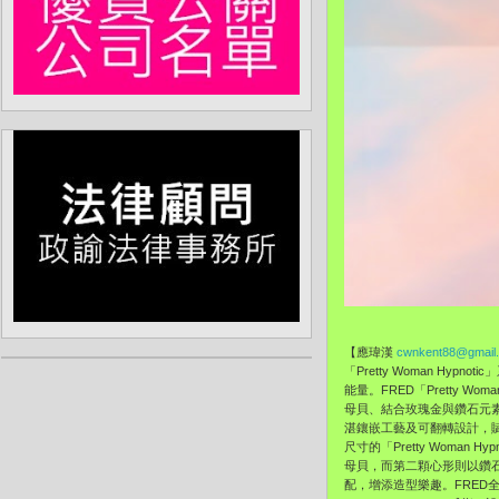
【應瑋漢
cwnkent88@gmail
「Pretty Woman 
能量。FRED「Pretty
母貝、結合玫瑰金與鑽石元素
湛鑲嵌工藝及可翻轉設計，
尺寸的「Pretty Wom
母貝，而第二顆心形則以鑽
配，增添造型樂趣。FRED全新