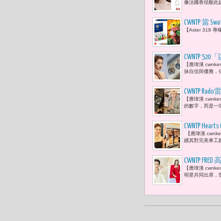
像法國香頌般此起
CWNTP 當
【Aster 318
聯名，「真
「階級符號
CWNTP 
【應瑋漢 cwn
抹自信與優雅，
CWNTP
【應瑋漢 cwn
終於學會了
的數字，而是一場
CWNTP H
【應瑋漢 cwnk
微風集團策
續其對完美車工
CWNTP 
【應瑋漢 cwn
數亮相 成
明星共同出席，營