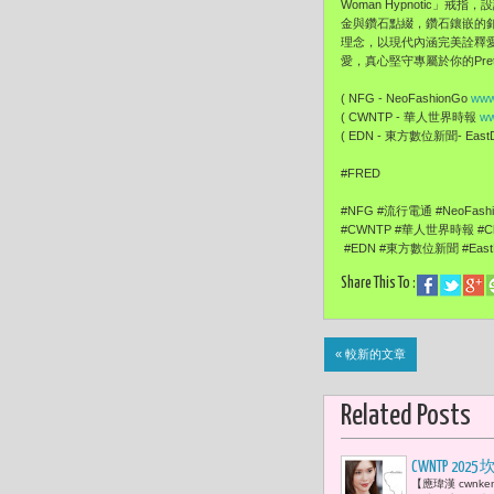
Woman Hypnotic
金與鑽石點綴，鑽石鑲嵌的釦環為
理念，以現代內涵完美詮釋
愛，真心堅守專屬於你的Prett
( NFG - NeoFashionGo
www
( CWNTP - 華人世界時報
ww
( EDN - 東方數位新聞- EastDi
#FRED
#NFG #流行電通 #NeoFash
#CWNTP #華人世界時報 #Chi
#EDN #東方數位新聞 #EastDi
Share This To :
« 較新的文章
Related Posts
CWNTP 2
【應瑋漢 cwn