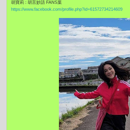
胡寶莉 : 胡言妙語 FANS葉
https://www.facebook.com/profile.php?id=61572734214609