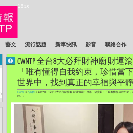
18px
藝文
流行話題
新車快訊
影音
聯絡合作
CWNTP 全台8大必拜財神廟 財
「唯有懂得自我約束，珍惜當
世界中，找到真正的幸福與平
Home
»
A其他
»
CWNTP 全台8大必拜財神廟 財運滾滾不用等！胡寶莉：「唯有懂得自我約束
靜。」