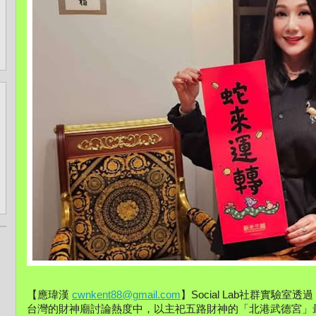
【應瑋漢
cwnkent88@gmail.com
】Social Lab社群實驗室
台灣的財神廟討論熱度中，以主祀五路財神的「北港武德宮」