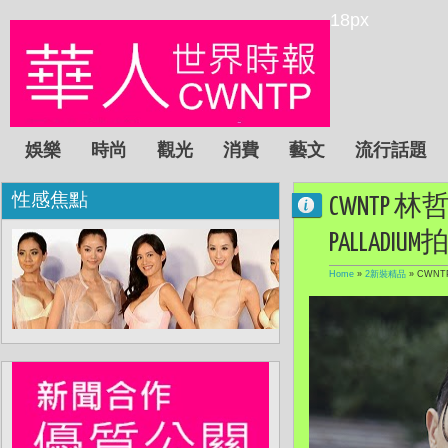
18px
娛樂
時尚
觀光
消費
藝文
流行話題
性感焦點
CWNTP
PALLAD
Home
»
2新裝精品
»
CWNT