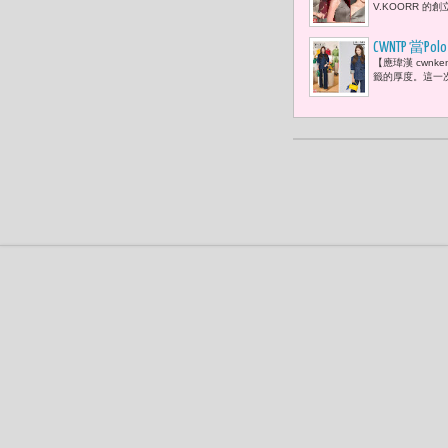
V.KOORR 的創
CWNTP 當P
【應瑋漢 cwn
籤的厚度。這一次，Po