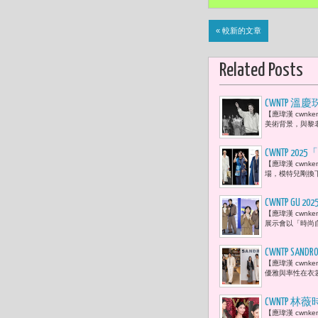
« 較新的文章
Related Posts
CWNTP 
【應瑋漢 cwn
的，我要和
美術背景，與黎老
愛！」
CWNTP 2
【應瑋漢 cwn
邀約臺灣設計師
場，模特兒剛換
CWNTP 
【應瑋漢 cwn
展示會以「時尚
CWNTP 
【應瑋漢 cwnk
風格
優雅與率性在衣
​CWNTP
【應瑋漢 cwn
連忙於《浪