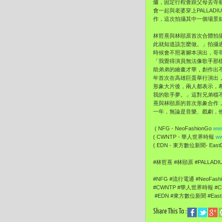
爐，固定行程會跟父母去寺
會一起與老婆穿上PALLA
作，這次拍攝其中一個場景
林哲熹與林頤原首次合體拍攝
此就知道該怎麼做。」拍攝
時候會不照著腳本演出，哥
「我覺得演員無法像歌手那
助弟弟的繪畫才華，創作出不
年首次在高雄巨蛋舉行演出
形象大片後，兩人都表示，
我的歌手夢。」這對兄弟檔
熹與林頤原的首次形象合作
一年，無論是音樂、戲劇，
( NFG - NeoFashionGo
www
( CWNTP - 華人世界時報
ww
( EDN - 東方數位新聞- EastDi
#林哲熹 #林頤原 #PALLADI
#NFG #流行電通 #NeoFash
#CWNTP #華人世界時報 #Chi
#EDN #東方數位新聞 #EastDi
Share This To :