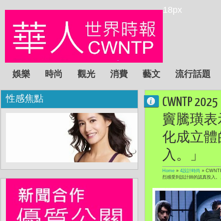
18px
娛樂
時尚
觀光
消費
藝文
流行話題
性感焦點
CWNTP 
竇騰璜表
化成立體
入。」
Home
»
4設計時尚
»
CWN
烈感受到設計師的認真投入。