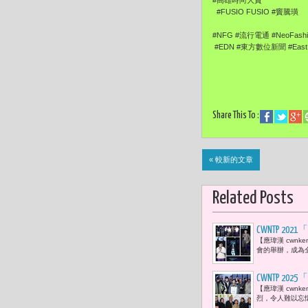
#高雄時尚大賞
#FUSIO FUSIO #竇騰璜
#NFG #流行電通 #NeoFash
#EDN #東方數位新聞 #EastDi
Share This To :
« 較新的文章
Related Posts
CWNTP 
【應瑋漢 cwnke
精準媒合
會的舉辦，成為
CWNTP 
【應瑋漢 cwnk
從平面圖畫
烈，令人難以忘