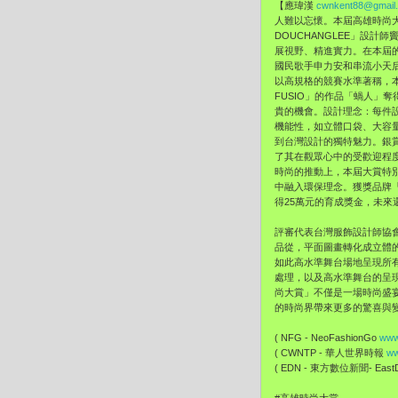
【應瑋漢
cwnkent88@gmail
人難以忘懷。
本屆高雄時尚
DOUCHANGLEE」設計師
展視野、精進實力。在本屆
國民歌手申力安和串流小天
以高規格的競賽水準著稱，
FUSIO」的作品「蝸人」奪
貴的機會。設計理念：每件
機能性，
如立體口袋、大容
到台灣設計的獨特魅力。銀
了其在觀眾心中的受歡迎程
時尚的推動上，本屆大賞特
中融入環保理念。獲獎品牌「FU
得25萬元的育成獎金，
未來
評審代表台灣服飾設計師協
品從，平面圖畫轉化成立體
如此高水準舞台場地呈現所
處理，
以及高水準舞台的呈
尚大賞」不僅是一場時尚盛
的時尚界帶來更多的驚喜與
( NFG - NeoFashionGo
www
( CWNTP - 華人世界時報
ww
( EDN - 東方數位新聞- EastDi