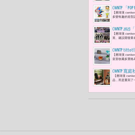
CWNTP 「
【應瑋漢 cwn
多變有趣的造型
CWNTP
【應瑋漢 cwn
價值與資源
英、建設開發業
CWNTP t
【應瑋漢 cwnk
皇室收藏多寶格
CWNTP
【應瑋漢 cwnk
品，而是重寫了