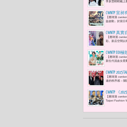
李多慧輕輕戴上
CWNTP 
【應瑋漢 cwnke
永、李雅楹
益啟動」於當日舉
CWNTP 真
【應瑋漢 cwnk
周子瑜及志
彩。新店空間以簡
CWNTP 
.【應瑋漢 cw
身
新生代混血女星
CWNTP 2
【應瑋漢 cwnk
界與跨界有
違的秩序感 --
量，朝國際
CWNTP 《
【應瑋漢 cwn
局局長蔡詩
Taipei Fashi
現身 「 
載情感深度