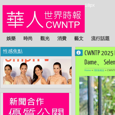
18px
娛樂
時尚
觀光
消費
藝文
流行話題
性感焦點
CWNTP 2025
Dame、Sel
Home
»
2新裝精品
»
CWNTP