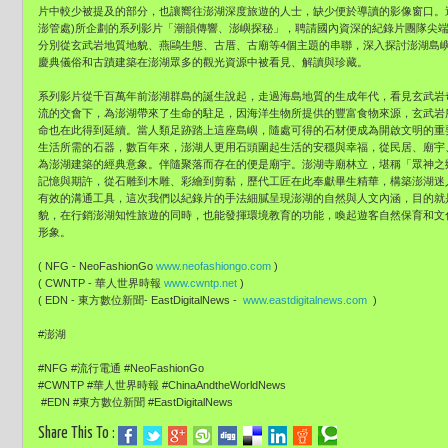
片中較少被提及的部分，也讓嚮往澎湖深度旅遊的人士，缺少便於導讀的影像窗口。
澎管處)所企劃的系列影片「潮韻傳響、澎嶼探秘」，聘請國內資深的紀錄片團隊尖
分別從玄武岩地質地貌、燕鷗生態、古厝、古廟等4個主題的串聯，深入探討澎湖島
慶典儀俗和古蹟建築在澎湖眾多的觀光資源中被看見、解讀與珍藏。
系列影片從千百萬年前澎湖群島的誕生說起，走過海島地質的生成年代，看見玄武岩
流的交會下，為澎湖帶來了生命的駐足，因海洋生物所提供的豐富食物來源，玄武岩
命也在此得到延續。當人類足跡踏上這座島嶼，隨處可得的石材便成為開啟文明的重
生活所需的石器，數百年來，澎湖人更用石頭圍起生活的安穩與幸福，從民居、廟宇
為澎湖建築的經典意象。伴隨聚落而存在的便是廟宇。澎湖寺廟林立，堪稱「眾神之
記憶與期許，從石雕到木雕、彩繪到剪黏，歷代工匠在此奉獻畢生精華，構築澎湖迷
有效的溝通工具，這次我們以紀錄片的手法細膩呈現澎湖的自然與人文內涵，目的就
貌，在行銷澎湖知性旅遊的同時，也能發揮環境教育的功能，喚起遊客自然保育和文
形象。
( NFG - NeoFashionGo
www.neofashiongo.com
)
( CWNTP - 華人世界時報
www.cwntp.net
)
( EDN - 東方數位新聞- EastDigitalNews -
www.eastdigitalnews.com
)
#澎湖
#NFG #流行電通 #NeoFashionGo
#CWNTP #華人世界時報 #ChinaAndtheWorldNews
#EDN #東方數位新聞 #EastDigitalNews
Share This To :