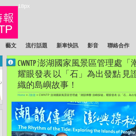
18px
藝文
流行話題
新車快訊
影音
聯絡合作
CWNTP 澎湖國家風景區管理處
耀眼發表 以「石」為出發點 見
織的島嶼故事！
Home
»
2旅遊
»
CWNTP 澎湖國家風景區管理處「潮韻傳響‧澎嶼探秘」耀眼發表 以「石」為出