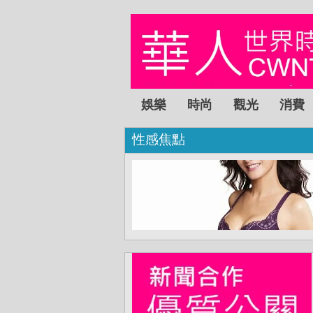
娛樂
時尚
觀光
消費
性感焦點