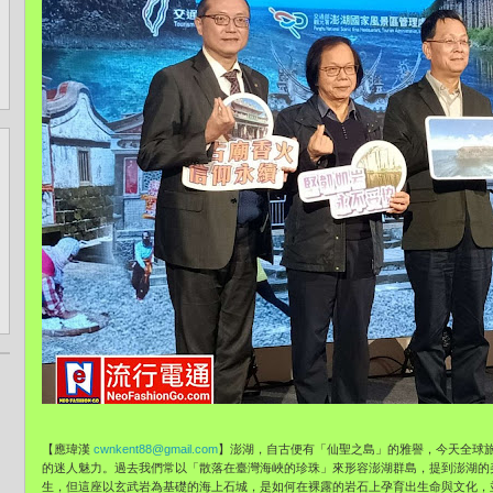
【應瑋漢
cwnkent88@gmail.com
】澎湖，自古便有「仙聖之島」的雅譽，今天全球
的迷人魅力。過去我們常以「散落在臺灣海峽的珍珠」來形容澎湖群島，提到澎湖的
生，但這座以玄武岩為基礎的海上石城，是如何在裸露的岩石上孕育出生命與文化，