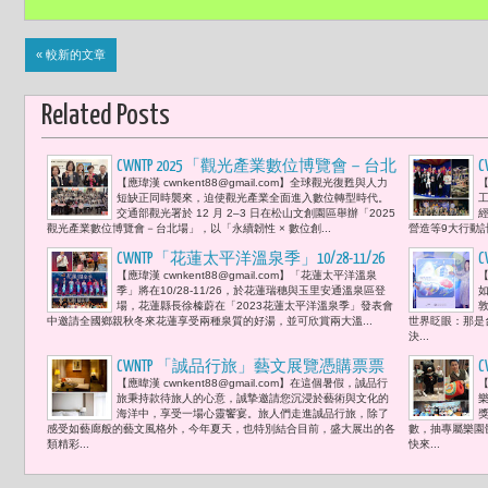
« 較新的文章
Related Posts
CWNTP 2025 「觀光產業數位博覽會－台北
【應瑋漢 cwnkent88@gmail.com】全球觀光復甦與人力
【
場」觀光署以 AI × 自動化打造觀光產業
短缺正同時襲來，迫使觀光產業全面進入數位轉型時代。
韌性 陳玉秀 :「 野柳的『女王頭 』」與
交通部觀光署於 12 月 2–3 日在松山文創園區舉辦「2025
觀光產業數位博覽會－台北場」，以「永續韌性 × 數位創...
營造等9大行動計
『俏皮公主』」已成功完成高精度 3D 建
模，並授權遊戲業運用，展現國家級數
CWNTP「花蓮太平洋溫泉季」10/28-11/26
C
【應瑋漢 cwnkent88@gmail.com】「花蓮太平洋溫泉
【
位基建的外溢效益。」
展開 秋冬季到花蓮暢遊縱谷美景 「瑞
季」將在10/28-11/26，於花蓮瑞穗與玉里安通溫泉區登
穗英雄泉」及「安通美人湯」舒暢身心
場，花蓮縣長徐榛蔚在「2023花蓮太平洋溫泉季」發表會
中邀請全國鄉親秋冬來花蓮享受兩種泉質的好湯，並可欣賞兩大溫...
世界眨眼：那是
決...
CWNTP 「誠品行旅」藝文展覽憑購票票
【應暐漢 cwnkent88@gmail.com】在這個暑假，誠品行
【
根 折抵住宿優惠上限為一千元
旅秉持款待旅人的心意，誠摯邀請您沉浸於藝術與文化的
海洋中，享受一場心靈饗宴。旅人們走進誠品行旅，除了
感受如藝廊般的藝文風格外，今年夏天，也特別結合目前，盛大展出的各
數，抽專屬樂園
類精彩...
快來...