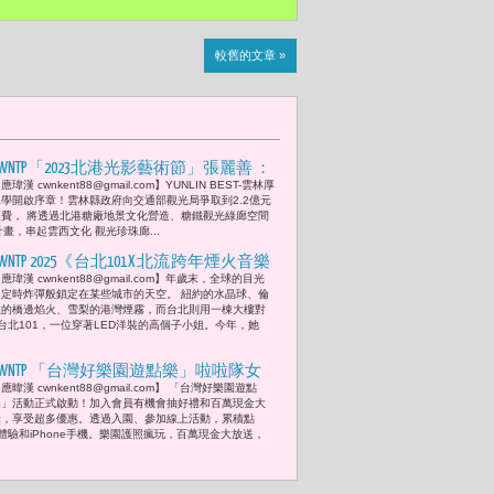
較舊的文章 »
CWNTP「2023北港光影藝術節」張麗善 ：
應瑋漢 cwnkent88@gmail.com】YUNLIN BEST-雲林厚
『雲林北港未來將以「一心(北港)、二
工學開啟序章！雲林縣政府向交通部觀光局爭取到2.2億元
軸(縣道164、台61)、五遊」為發展主
經費， 將透過北港糖廠地景文化營造、糖鐵觀光綠廊空間
畫，串起雲西文化 觀光珍珠廊...
軸，今日宣告「雲林厚工學」正式啟
動。』
WNTP 2025《 台北101 X 北流 跨年煙火音樂
應瑋漢 cwnkent88@gmail.com】年歲末，全球的目光
徵選計畫》賈永婕：「讓台灣新世代音
如定時炸彈般鎖定在某些城市的天空。 紐約的水晶球、倫
樂人才站上跨年夜的世界舞台，讓他們
敦的橋邊焰火、雪梨的港灣煙霧，而台北則用一棟大樓對
台北101，一位穿著LED洋裝的高個子小姐。今年，她
的音樂才華被全世界聽見。」
CWNTP 「台灣好樂園遊點樂」啦啦隊女
應暐漢 cwnkent88@gmail.com】 「台灣好樂園遊點
神巫苡萱和宜芳力挺支持 活力現身
樂」活動正式啟動！加入會員有機會抽好禮和百萬現金大
獎，享受超多優惠。透過入園、參加線上活動，累積點
體驗和iPhone手機。樂園護照瘋玩，百萬現金大放送，