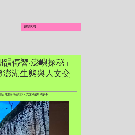
「潮韻傳響‧澎嶼探秘」
證澎湖生態與人文交
發點 見證澎湖生態與人文交織的島嶼故事！