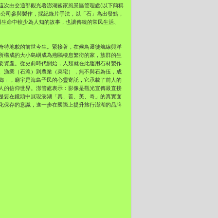
這次由交通部觀光署澎湖國家風景區管理處(以下簡稱
端公司參與製作，採紀錄片手法，以「石」為出發點，
嶼生命中較少為人知的故事，也讓傳統的常民生活、
奇特地貌的前世今生。緊接著，在候鳥遷徙航線與洋
所構成的大小島嶼成為燕鷗棲息繁衍的家，族群的生
要資產。從史前時代開始，人類就在此運用石材製作
、漁業（石滬）到農業（菜宅），無不與石為伍，成
鄉」，廟宇是海島子民的心靈寄託，它承載了前人的
人的信仰世界。澎管處表示：影像是觀光宣傳最直接
是要在鏡頭中展現澎湖「真、善、美、奇」的真實面
化保存的意識，進一步在國際上提升旅行澎湖的品牌