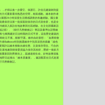
」，才得以進一步愛它、保護它。許伯元建築師則提
的方式重新看待熟悉的空間，相當感動。繪本創作者
東街展開24小時深度生活體感調查的有趣經驗。國立臺
資產保存法第一批採面狀保存的日式宿舍群，也是全
持續深入探訪在地故事與社區經驗。在文化部國家語
樹可能記得》、《樹仔凡勢猶會記》華語及臺灣台語雙繪
共有七棟興建於日治時期的日式平房，這批歷史建築的
老樹屹立不搖，默默守護。繪本由此發想：「如果樹會
Ballboss特別挑選繪本中別具深意的插畫「綠色
更期許以繪本推動永續生態、文資保存理念。巧合的
臺文基地遂與樹保委員協力保存其枝枒，歷經一個多月
後重新回到齊東街上，延續老樹生命。好奇故事採集
基地即日起推出「繪本原畫展」，邀請觀眾在日式老屋
仔凡勢猶會記。