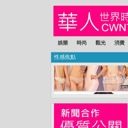
娛樂
時尚
觀光
消費
性感焦點