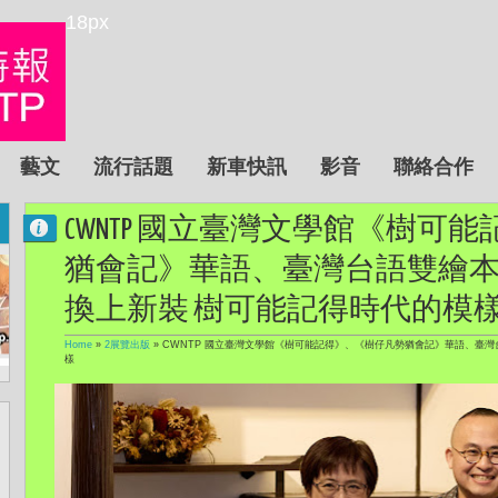
18px
藝文
流行話題
新車快訊
影音
聯絡合作
CWNTP 國立臺灣文學館《樹可
猶會記》華語、臺灣台語雙繪本
換上新裝 樹可能記得時代的
Home
»
2展覽出版
»
CWNTP 國立臺灣文學館《樹可能記得》、《樹仔凡勢猶會記》華語、臺灣
樣