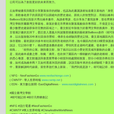
公民可以為了創造更好的未來而努力。
丘如華秘書長與觀眾分享聚落保存的經驗，也認為此書讓讀者知道臺文基地的「身世
到，喜歡修老房子的原因是可以跟縱向的歷史連結、跟前人的智慧對話，而能以繪本
Ballboss現身以投影片秀出繪本畫作、為讀者導讀，也分享為了書寫故事，曾在齊
灣文學館所屬臺灣文學基地，座落於臺北市齊東街聚落風貌保存專用區，不僅是文化
臺少數歷史建築群保存完整的區域之一。臺文館近年除致力於臺灣文學的推廣外，更
言發展計畫的支持下，委託曾入選義大利波隆那插畫展的藝術家Ballboss創作《
本，以出版致敬20年來社區保存歷程，傳承生命經驗與歷史記憶。臺文基地園區內
保存運動，最初源於20多年前社區居民對老樹的不捨，迄今園區內仍有13棵受保護
說話，它記得什麼？」藉由歷盡滄桑的老樹，帶領民眾走過時代遞嬗。發表會中，創作者
樹島」、「樹旁的公寓」贈與臺文館，除了揭示以社區小歷史照見城市脈動的企圖，
是，當此繪本成書之際，秋颱「康芮」也吹倒了園區內一棵樹齡約70歲的老榕樹，
的悉心養護，臺文館邀請與會貴賓帶著小樹苗到他處開枝散葉，部分小樹苗亦將在日
後，如何成為繪本嗎？又如何透過36頁的插圖，訴說百餘年來的生命經驗呢？臺文
中，重新解讀時代線索。當世界急忙換上新裝，「我們到底是誰？」樹可能記得，樹
( NFG - NeoFashionGo
www.neofashiongo.com
)
( CWNTP - 華人世界時報
www.cwntp.net
)
( EDN - 東方數位新聞- EastDigitalNews -
www.eastdigitalnews.com
)
#國立臺灣文學館
#樹可能記得 #樹仔凡勢猶會記
#NFG #流行電通 #NeoFashionGo
#CWNTP #華人世界時報 #ChinaAndtheWorldNews