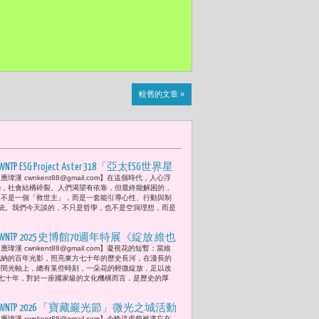
較舊的文章 »
WNTP ESG Project Aster 318「亞太ESG世界星
應瑋漢 cwnkent88@gmail.com】在這個時代，人心浮
盟」(Asia-Pacific ESG World Star Alliance) 倡議
動，社會結構碎裂。人們渴望有依靠，但最終能解困的，
言：半導體 (semiconductor)之外 --「東
從不是一個「救世主」，而是一套能引導心性、行動與制
統。我們今天談的，不只是哲學，也不是空洞理想，而是
方哲學與因果論述引領台灣，化作「東
方ESG全球循環濾化器」，成為全球ESG
CWNTP 2025 史博館70週年特展《綻放 維也
生態系中心。」
應瑋漢 cwnkent88@gmail.com】凝視花的短暫：當維
納美景宮百年花繪名作展》: 1. 李遠 :
也納的百年光影，照亮東方七十年的歷史長河，在漫長的
「我以『繁花似錦』4個字祝福國立歷
時間光軸上，總有某些時刻，一朵花的輕微綻放，足以改
七十年，對於一座國家級的文化機構而言，是歷史的厚
史博物館70週年，也送給美景宮」。法
蘭茲．斯莫拉博士（Dr. Franz Smola）、洪
CWNTP 2026 「寶藏巖光節」微光之城活動
世佑、張鈞甯及黃文德共同宣告開展
應瑋漢 cwnkent88@gmail.com】今晚這處曾被遺忘在