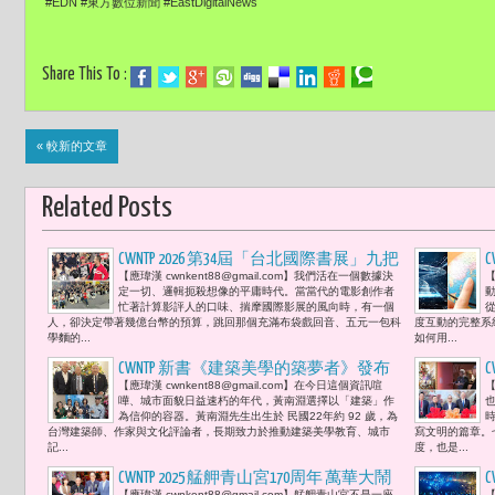
#EDN #東方數位新聞 #EastDigitalNews
Share This To :
« 較新的文章
Related Posts
CWNTP 2026 第34屆「台北國際書展」九把
C
【應瑋漢 cwnkent88@gmail.com】我們活在一個數據決
【
刀《功夫》分享會 -- 玖壹壹（春風、健
聯
定一切、邏輯扼殺想像的平庸時代。當當代的電影創作者
志、洋蔥）、戴立忍、劉冠廷電影幕後
宣
忙著計算影評人的口味、揣摩國際影展的風向時，有一個
人，卻決定帶著幾億台幣的預算，跳回那個充滿布袋戲回音、五元一包科
度互動的完整系
秘辛及劉維泰導演解讀分析
學麵的...
如何用...
CWNTP 新書《建築美學的築夢者》發布
【應瑋漢 cwnkent88@gmail.com】在今日這個資訊喧
【
會 黃南淵：「當建築有了美學，就有
嘩、城市面貌日益速朽的年代，黃南淵選擇以「建築」作
了靈魂；當空間有了情感，人才能真正
為信仰的容器。黃南淵先生出生於 民國22年約 92 歲，為
台灣建築師、作家與文化評論者，長期致力於推動建築美學教育、城市
寫文明的篇章。
安居樂業。如果你看不清楚眼前美麗的
記...
度，也是...
玫瑰，你又如何期待明年春天的來
CWNTP 2025 艋舺青山宮170周年 萬華大鬧
臨？」
【應瑋漢 cwnkent88@gmail.com】艋舺青山宮不是一座
【