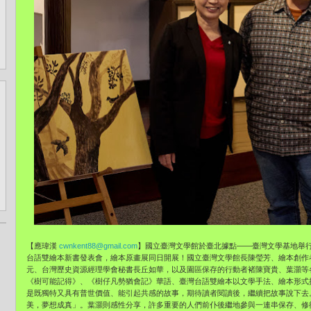
【應瑋漢
cwnkent88@gmail.com
】國立臺灣文學館於臺北據點——臺灣文學基地舉
台語雙繪本新書發表會，繪本原畫展同日開展！國立臺灣文學館長陳瑩芳、繪本創作者B
元、台灣歷史資源經理學會秘書長丘如華，以及園區保存的行動者褚陳寶貴、葉灝等
《樹可能記得》、《樹仔凡勢猶會記》華語、臺灣台語雙繪本以文學手法、繪本形式
是既獨特又具有普世價值、能引起共感的故事，期待讀者閱讀後，繼續把故事說下去
美，夢想成真」。葉灝則感性分享，許多重要的人們前仆後繼地參與一連串保存、修