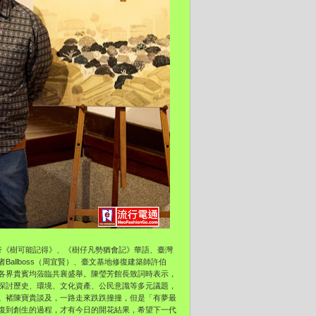
行《樹可能記得》、《樹仔凡勢猶會記》華語、臺灣
allboss（周宜賢）、臺文基地修復建築師許伯
各界貴賓均蒞臨共襄盛舉。陳瑩芳館長致詞時表示，
探討歷史、環境、文化資產、公民意識等多元議題，
。褚陳寶貴談及，一路走來跌跌撞撞，但是「有夢最
復到創生的過程，才有今日的開花結果，希望下一代