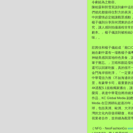
令劇組為之動容。
陳柏霖和郭雪芙談到劇中這
們彼此都接得住對方的表演
中的愛情必定能讓觀眾感動
楊子儀則分享與何潤東的合
究，
讓人感到拍攝過程非常
劇本。」
楊子儀談到被粉絲
味」。
莊茜佳和楊子儀組成「廟口C
她在劇中還有一場教楊子儀
神秘美感與當地特色美食，
輩子難忘。
」王晴和顏廷儒
還可以回家吃飯，真的很不
金門海岸很乾淨，「一定要
中華電信力推《不如海邊吹
景，有豪華卡司，最重要的
4K搭配5.1規格獨家播出，
讓
榮焉，
表達中華電信將持續
作品，KC Global Me
Media 在亞洲耕耘超過2
球，包括美洲、歐洲、大洋
灣的文化內容值得驕傲，
有
視業者合作，
並持續為觀眾
( NFG - NeoFashionGo
www