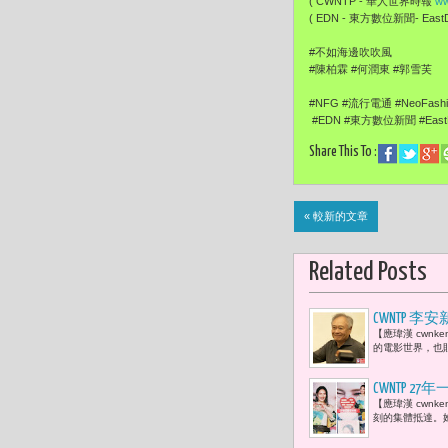
( CWNTP - 華人世界時報
ww
( EDN - 東方數位新聞- EastDi
#不如海邊吹吹風
#陳柏霖 #何潤東 #郭雪芙
#NFG #流行電通 #NeoFash
#EDN #東方數位新聞 #EastDi
Share This To :
« 較新的文章
Related Posts
CWNTP
【應瑋漢 cwn
跡「拍電影
的電影世界，也
CWNTP 
【應瑋漢 cwn
能量 溫暖
刻的集體抵達。她