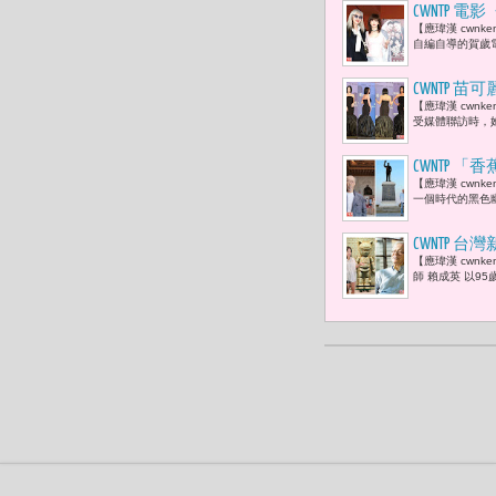
CWNTP 
【應瑋漢 cwn
自編自導的賀歲電
CWNTP 
【應瑋漢 cwn
審主席 簡
受媒體聯訪時，
CWNTP
【應瑋漢 cwn
生的武器；
一個時代的黑色
CWNTP 
【應瑋漢 cwn
兒媳于長君
師 賴成英 以9