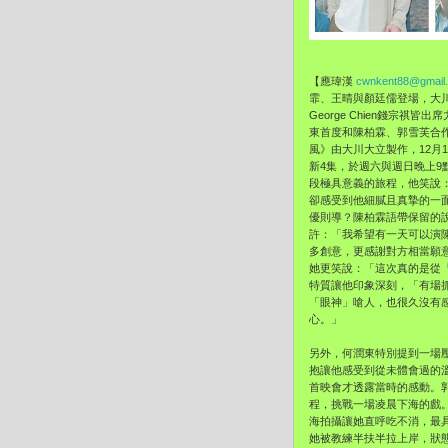
【應瑋漢
cwnkent88@gmail
霏、王晴與顏廷儒登場，
大
George Chien錢宗祺皆出
東首度和陳柏霖、郭雪芙合
風》
由大川大立製作，12月
新4集，於週六與週日晚上9
段極具意義的旅程，他笑說
卻感受到他細膩且真摯的一
優則導？陳柏霖語帶保留的
許：「
我希望有一天可以演
多創意，
更感謝對方相當願
她更笑說：「這次真的是從
特質讓他印象深刻，「有場
「眼神」嗆人，
也很久沒有
心。」
另外，何潤東特別提到一場
抱讓他感受到從未體會過的
首映會才透露當時的感動。
程，挑戰一場凌晨下海的戲
海拍攝讓她直呼吃不消，
最
她被教練半扶半拉上岸，狀