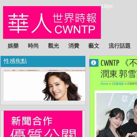
18px
娛樂
時尚
觀光
消費
藝文
流行話題
性感焦點
CWNTP
潤東 郭
Home
»
1音樂電影
»
CWN