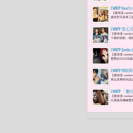
CWNTP H
【應瑋漢 cwnk
微風集團策
續其對完美車工
CWNTP 安心
【應瑋漢 cwn
設計
十載的節點，德國
CWNTP​ 
【應瑋漢 cwnk
都能感受到
驚艷的2025高
CWNTP FR
【應瑋漢 cwn
來以其獨特的設計
CWNTP 「數位星
【應瑋漢 cwnke
夜寓言
出風格與機械雙面皆