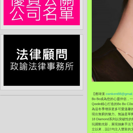
【應瑋漢
cwnkent88@gmail
Bo Bo成為您的心靈伴侶
Qeelin精心打造的Bo Bo
為這冬季增添更多可愛溫馨的氛
現出無窮的魅力。無論是單獨
18 Diamond系列以突
玩躍動光影，展現抽象手法下的
立以來，設計均注入豐富的