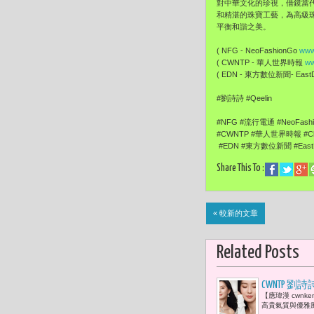
對中華文化的珍視，借鏡當代視
和精湛的珠寶工藝，為高級珠
平衡和諧之美。
( NFG - NeoFashionGo
www
( CWNTP - 華人世界時報
ww
( EDN - 東方數位新聞- EastDi
#劉詩詩 #Qeelin
#NFG #流行電通 #NeoFash
#CWNTP #華人世界時報 #Chi
#EDN #東方數位新聞 #EastDi
Share This To :
« 較新的文章
Related Posts
CWNTP 劉
【應瑋漢 cwnk
高貴氣質與優雅風