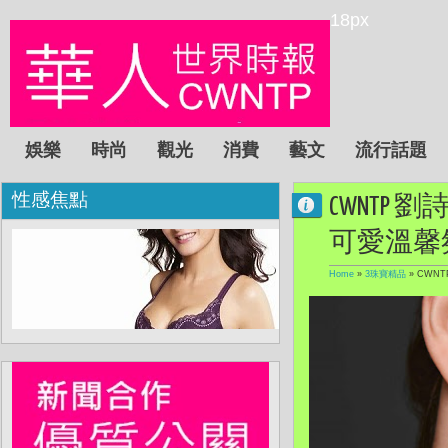
18px
娛樂
時尚
觀光
消費
藝文
流行話題
性感焦點
CWNTP 
可愛溫馨
Home
»
3珠寶精品
»
CWNT