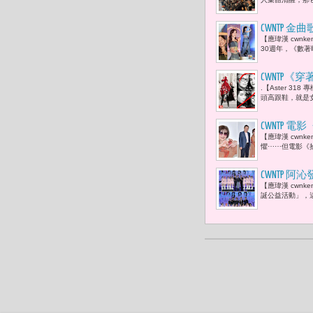
獎的精神價
CWNTP
【應瑋漢 cwn
台，都算數
30週年，《數著
CWNTP《
.【Aster 3
娜·溫圖（A
頭高跟鞋，就是女
CWNTP
【應瑋漢 cwn
命裡失去的
懼⋯⋯但電影《
CWNTP 
【應瑋漢 cwn
量溫暖串聯 
誕公益活動」，這