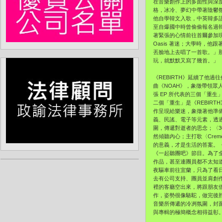
在音樂創作上的多面性與深度
格，冰冷、夢幻中帶著陰鬱
他自學韓文入歌，中英韓多語
至自爆國中時曾偷偷報名過韓
著緊張的心情前往首爾參加
Oasis 著迷；大學時，
丟臉地上去唱了一首歌。」
玩，就默默又寫了幾首。」
《REBIRTH》延續了他
曲《NOAH》，象徵帶領眾
張 EP 所代表的三個「重
二個「重生」是《REBIR
作呈現給樂迷，象徵著他準備
義、民謠、電子等元素，透過
圍，傳遞對逝者的思念；〈3
然傾聽內心；主打歌〈Crem
的意義，才是生活的答案。《RE
《一起聽團吧》節目。為了全
作品，甚至連團員都不太知道
夜驅車前往宜蘭，只為了看
去有公司支持、團員並肩創作
裡的客廳空出來，將跟朋友
作，姿勢很像駱駝，做完後脖
音樂所傳遞的冷冽氛圍，封面
與專輯的極簡概念相得益彰。