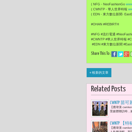
( NFG - NeoFashionGo
www
( CWNTP - 華人世界時報
ww
( EDN - 東方數位新聞- EastDi
#OHAN #REBIRTH
#NFG #流行電通 #NeoFash
#CWNTP #華人世界時報 #Chi
#EDN #東方數位新聞 #EastDi
Share This To :
« 較新的文章
Related Posts
CWNTP 
【應瑋漢 cwn
審主席 簡
受媒體聯訪時，
CWNTP
【應瑋漢 cwn
成功後，反
人集體清醒，那