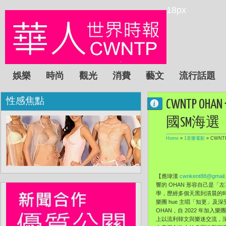
18px
娛樂
時尚
觀光
消費
藝文
流行話題
性感焦點
CWNTP 
國SM海選
Home
»
1音樂電影
»
CWNT
【應瑋漢
cwnkent88@gmail
響的 OHAN 形容自己是「
學，歷經多個天黑到清晨的時
樂團 hue 主唱「知更」及深
OHAN，自 2022 年加入樂團
上以流利韓文與樂迷交流，深