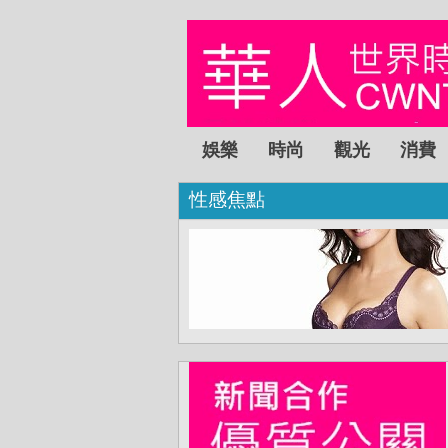
娛樂
時尚
觀光
消費
性感焦點