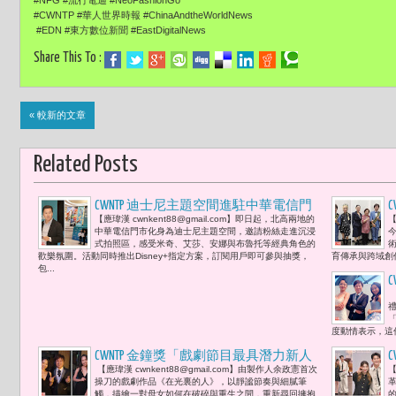
#CWNTP #華人世界時報 #ChinaAndtheWorldNews
#EDN #東方數位新聞 #EastDigitalNews
Share This To :
« 較新的文章
Related Posts
CWNTP 迪士尼主題空間進駐中華電信門
【應瑋漢 cwnkent88@gmail.com】即日起，北高兩地的
【
市 陳永樂 : 「藉由這次與中華電信的合
中華電信門市化身為迪士尼主題空間，邀請粉絲走進沉浸
今
作，台灣的粉絲們可以用更輕鬆的方式
式拍照區，感受米奇、艾莎、安娜與布魯托等經典角色的
歡樂氛圍。活動同時推出Disney+指定方案，訂閱用戶即可參與抽獎，
育傳承與跨域創
暢享迪士尼世界級的故事與優質的亞太
包...
內容，盡在Disney+。」
【
度動情表示，這
CWNTP 金鐘獎「戲劇節目最具潛力新人
【應瑋漢 cwnkent88@gmail.com】由製作人余政憲首次
【
獎」杜蕾金鐘初露光 媽媽柯淑勤只回了
操刀的戲劇作品《在光裏的人》，以靜謐節奏與細膩筆
四個字：「很爽齁。」杜蕾補充：「她
觸，描繪一對母女如何在破碎與重生之間，重新尋回擁抱