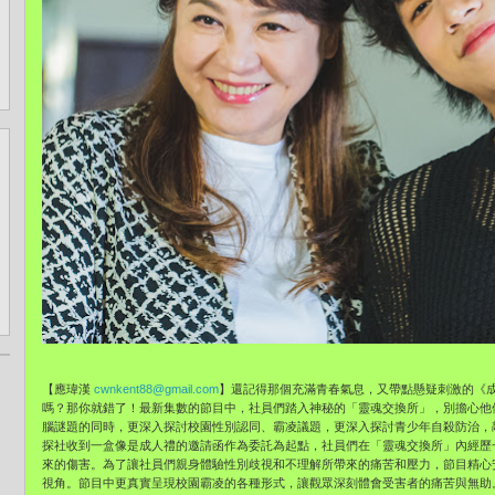
【應瑋漢
cwnkent88@gmail.com
】還記得那個充滿青春氣息，又帶點懸疑刺激的《
嗎？那你就錯了！最新集數的節目中，社員們踏入神秘的「靈魂交換所」，別擔心他
腦謎題的同時，更深入探討校園性別認同、霸凌議題，更深入探討青少年自殺防治，
探社收到一盒像是成人禮的邀請函作為委託為起點，社員們在「靈魂交換所」內經歷
來的傷害。為了讓社員們親身體驗性別歧視和不理解所帶來的痛苦和壓力，節目精心
視角。節目中更真實呈現校園霸凌的各種形式，讓觀眾深刻體會受害者的痛苦與無助