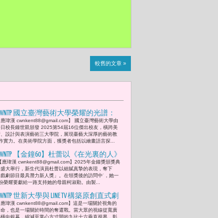
較舊的文章 »
CWNTP 國立臺灣藝術大學榮耀的光譜：
應瑋漢 cwnkent88@gmail.com】 國立臺灣藝術大學由
從舞台到人生的光裡】LuLu黃路梓茵、
日校長鐘世凱頒發 2025第54屆16位傑出校友，橫跨美
曾馨瑩、李杏（本名呂馥伶），及製作
術、設計與表演藝術三大學院，展現臺藝大深厚的藝術教
作實力。在美術學院方面，獲獎者包括以繪畫語言探...
人余政憲等傑出校友現身 未來發光發
熱 無可限量
CWNTP 【金鐘60】杜蕾以《在光裏的人》
應瑋漢 cwnkent88@gmail.com】2025年金鐘獎頒獎典
奪「戲劇節目最具潛力新人獎」感性致
禮盛大舉行，新生代演員杜蕾以細膩真摯的表現，奪下
謝媽媽柯淑勤：「她很大方、很放手地
「戲劇節目最具潛力新人獎」。在領獎後的訪問中˙，她一
份榮耀要獻給一路支持她的母親柯淑勤。由製...
讓我去學、去嘗試、去找到自己的方
式。」製作人余政憲：「杜蕾以新人之
CWNTP 世新大學與 LINE TV 構築原創直式劇
應瑋漢 cwnkent88@gmail.com】這是一場關於視角的
姿承擔全劇情感重心，展現超齡的表演
《再不拍就來不及了！》開創微短劇藍
革命，也是一場關於時間的奪還戰。當大眾的視線從寬廣
厚度與心理掌握力，是難得一見的潛力
海新策略：1. 采子：「如果有機會說出
的橫向銀幕，縮減至掌心方寸間的九比十六垂直視界，影