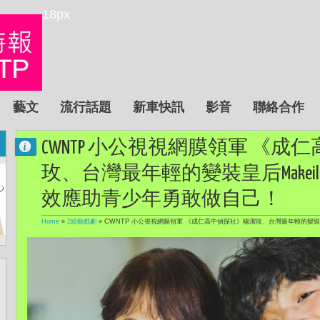
18px
藝文
流行話題
新車快訊
影音
聯絡合作
CWNTP 小公視視網膜領軍 《
玫、台灣最年輕的變裝皇后Make
效應助青少年勇敢做自己！
Home
»
2綜藝戲劇
»
CWNTP 小公視視網膜領軍 《成仁高中偵探社》楊潔玫、台灣最年輕的變裝