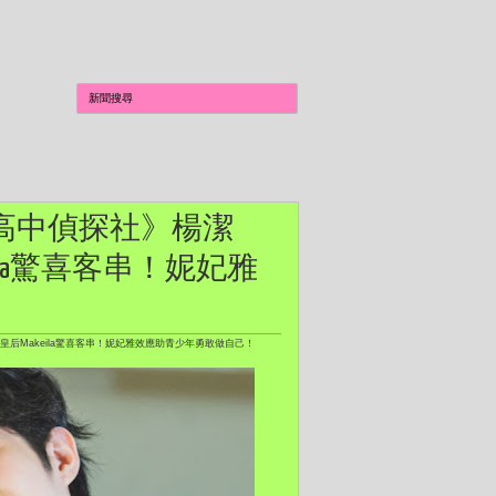
成仁高中偵探社》楊潔
ila驚喜客串！妮妃雅
皇后Makeila驚喜客串！妮妃雅效應助青少年勇敢做自己！