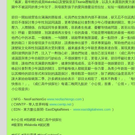
「瘋家」最年輕的成員Makeila以及變裝皇后Titania壓軸現身，以及久未露面的
園中不被認同的青少年兒子，與母親對孩子的愛與擔憂這些拉扯，短短一場戲就刻畫
節目一開始就營造出滿滿的懸疑感，社員們在交換所內摸不著頭緒，卻又忍不住認真
節目不僅探討青少年性別認同議題，更希望喚起社會對青少年心理健康的關注。青少
壓力、人際關係、自我認同等多重挑戰，容易產生焦慮、憂鬱等情緒問題，甚至出現
社》呼籲：愛與關懷，別讓遺憾再次發生！你的責備，可能是壓垮駱駝的最後一根稻
他們心中的冰霜。一個擁抱，一句關懷，就能帶來無限溫暖。多一點陪伴，多一點傾
默的藉口！當你發現孩子出現異狀，請勇敢伸出援手，尋求專業協助，幫助他們走出
讓變裝文化和性別議題再次受到重視，越來越多青少年願意勇敢表達自我，展現真實
感到迷惘的孩子們，注入了一劑強心針，讓他們知道，做自己並沒有錯！《成仁高中
凌議題與青少年自殺防治巧妙結合，不僅娛樂性十足，更發人深省。節目呼籲社會大
環境，讓他們在充滿愛的氛圍中，健康快樂地成長。這不僅僅是一個娛樂節目，更是
喚起社會對青少年議題的關注，並呼籲每個人都能貢獻一份力量，為青少年創造一個
以其獨特的節目形式和深刻的議題探討，獲得觀眾一致好評，除了網路討論度居高不
讓大家紛紛敲碗第二季。許多網友紛紛表示「節目太精彩了，根本不夠看！」、「每
快推出！」。《成仁高中偵探社》每週二晚間九點於「小公視」首播，「公視＋」可同
小公視提供）
( NFG - NeoFashionGo
www.neofashiongo.com
)
( CWNTP - 華人世界時報
www.cwntp.net
)
( EDN - 東方數位新聞- EastDigitalNews -
www.eastdigitalnews.com
)
#小公視 #視網膜 #成仁高中偵探社
#楊潔玫 #Makeila #妮妃雅
#NFG #流行電通 #NeoFashionGo