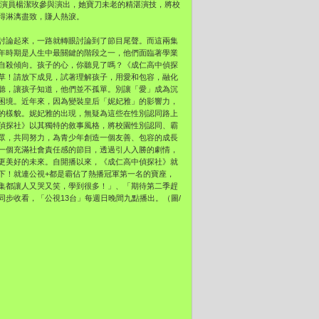
實力派演員楊潔玫參與演出，她寶刀未老的精湛演技，將校
得淋漓盡致，賺人熱淚。
討論起來，一路就轉眼討論到了節目尾聲。而這兩集
年時期是人生中最關鍵的階段之一，他們面臨著學業
自殺傾向。孩子的心，你聽見了嗎？《成仁高中偵探
草！請放下成見，試著理解孩子，用愛和包容，融化
聽，讓孩子知道，他們並不孤單。別讓「愛」成為沉
困境。近年來，因為變裝皇后「妮妃雅」的影響力，
的樣貌。妮妃雅的出現，無疑為這些在性別認同路上
偵探社》以其獨特的敘事風格，將校園性別認同、霸
眾，共同努力，為青少年創造一個友善、包容的成長
一個充滿社會責任感的節目，透過引人入勝的劇情，
更美好的未來。自開播以來，《成仁高中偵探社》就
下！就連公視+都是霸佔了熱播冠軍第一名的寶座，
集都讓人又哭又笑，學到很多！」、「期待第二季趕
步收看，「公視13台」每週日晚間九點播出。（圖/