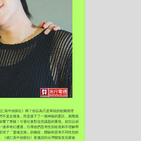
成仁高中偵探社》嗎？你以為只是單純的校園推理
們不是去撞鬼，而是接下了一個神秘的委託，挑戰燒
敲響了警鐘！引發社會對這些議題的重視。節目以偵
一連串奇幻遭遇，引導他們思考性別歧視和不理解帶
安排了「靈魂交換」的橋段，體驗和思考不同性別的
。《成仁高中偵探社》更邀請到台灣變裝皇后家族